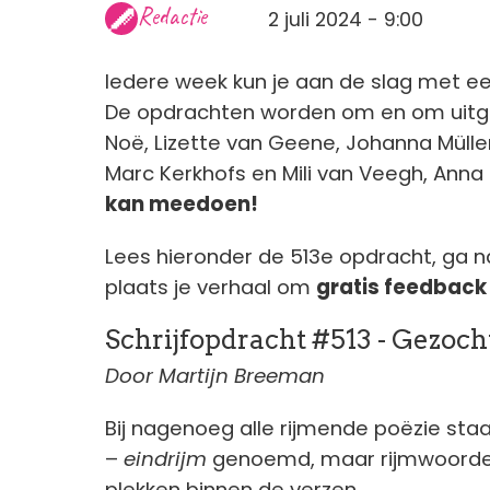
Redactie
2 juli 2024 - 9:00
Iedere week kun je aan de slag met ee
De opdrachten worden om en om uitge
Noë, Lizette van Geene, Johanna Mülle
Marc Kerkhofs en Mili van Veegh, Anna 
kan meedoen!
Lees hieronder de 513e opdracht, ga n
plaats je verhaal om
gratis feedback
Schrijfopdracht #513 - Gezoch
Door Martijn Breeman
Bij nagenoeg alle rijmende poëzie sta
–
eindrijm
genoemd, maar rijmwoorden 
plekken binnen de verzen.