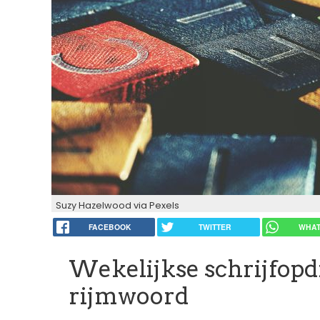
Suzy Hazelwood via Pexels
FACEBOOK
TWITTER
WHAT
Wekelijkse schrijfopd
rijmwoord