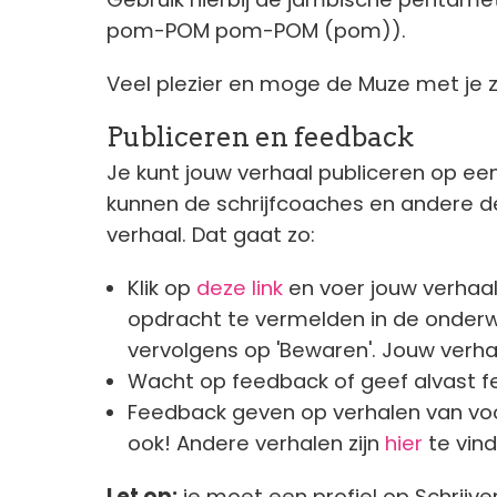
pom-POM pom-POM (pom)).
Veel plezier en moge de Muze met je zi
Publiceren en feedback
Je kunt jouw verhaal publiceren op ee
kunnen de schrijfcoaches en andere 
verhaal. Dat gaat zo:
Klik op
deze link
en voer jouw verhaal
opdracht te vermelden in de onderwer
vervolgens op 'Bewaren'. Jouw verha
Wacht op feedback of geef alvast f
Feedback geven op verhalen van vo
ook! Andere verhalen zijn
hier
te vin
Let op:
je moet een profiel op Schrijv