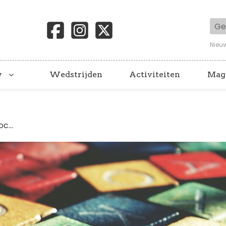
Geb
Nieu
y
Wedstrijden
Activiteiten
Mag
c...