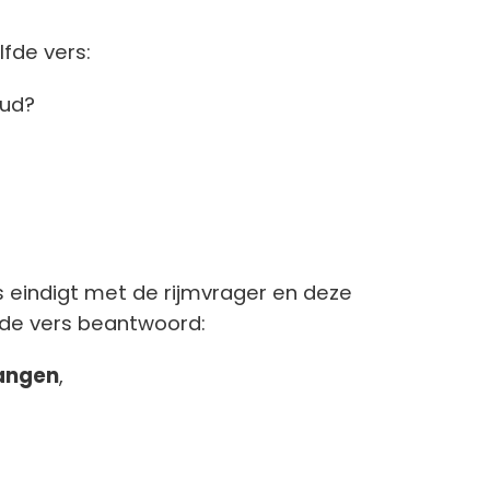
lfde vers:
ud?
.
eindigt met de rijmvrager en deze
nde vers beantwoord:
angen
,