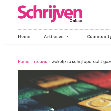
Home
Artikelen
Communit
BREADCRUMBS
Home
nieuws
wekelijkse schrijfopdracht gezo
You
are
Afbeelding
here: