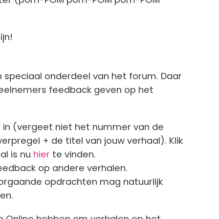
jn!
n speciaal onderdeel van het forum. Daar
deelnemers feedback geven op het
 in (vergeet niet het nummer van de
pregel + de titel van jouw verhaal). Klik
al is nu
hier
te vinden.
eedback op andere verhalen.
orgaande opdrachten mag natuurlijk
den.
en Online hebben om verhalen op het