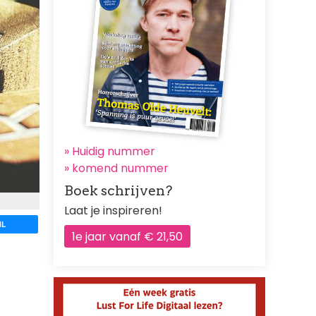
» Huidig nummer
»
komend nummer
Boek schrijven?
Laat je inspireren!
IL
1e jaar vanaf € 21,50