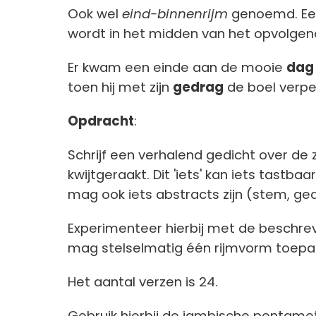
Ook wel
eind-binnenrijm
genoemd. Een
wordt in het midden van het opvolge
Er kwam een einde aan de mooie
dag
toen hij met zijn
gedrag
de boel verpe
Opdracht
:
Schrijf een verhalend gedicht over de 
kwijtgeraakt. Dit 'iets' kan iets tastbaa
mag ook iets abstracts zijn (stem, ge
Experimenteer hierbij met de beschrev
mag stelselmatig één rijmvorm toepass
Het aantal verzen is 24.
Gebruik hierbij de jambische pent