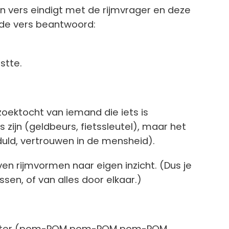
 vers eindigt met de rijmvrager en deze
nde vers beantwoord:
stte.
zoektocht van iemand die iets is
rs zijn (geldbeurs, fietssleutel), maar het
duld, vertrouwen in de mensheid).
en rijmvormen naar eigen inzicht. (Dus je
en, of van alles door elkaar.)
ameter (pom-POM pom-POM pom-POM