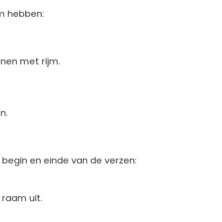
am hebben:
nnen met rijm.
n.
 begin en einde van de verzen:
raam uit.