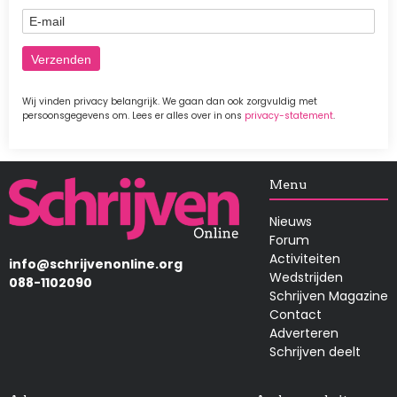
E-mail
Wij vinden privacy belangrijk. We gaan dan ook zorgvuldig met
persoonsgegevens om. Lees er alles over in ons
privacy-statement
.
Afbeelding
Menu
Nieuws
Forum
Activiteiten
info@schrijvenonline.org
Wedstrijden
088-1102090
Schrijven Magazine
Contact
Adverteren
Schrijven deelt