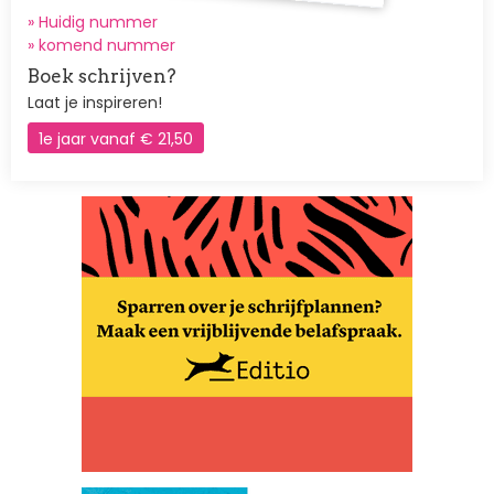
» Huidig nummer
»
komend nummer
Boek schrijven?
Laat je inspireren!
1e jaar vanaf € 21,50