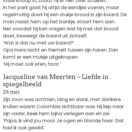
losse knoop in, zodat hij er niet over struikelt.
In het park gaat hij altijd de eendjes voeren, maar
regelmatig duwt hij een stukje brood in zijn baard. De
man naast hem op het bankje, staart hem aan.
Net voordat hij kan vragen wat hij met dat brood
doet, beweegt de baard uit zichzelf.
‘Wat is dat nu met uw baard?’
Opa Hans lacht en friemelt tussen zijn haren. Dan
komt er een muisje uitgekropen.
‘Hij moet ook eten, hoor.’
Jacqueline van Meerten – Liefde in
spiegelbeeld
26 mei
Zijn zoon was achttien, lang en slank, met donkere
krullen waarin Colombia zichtbaar was. Hij liep naar
zijn vader, keek hem bijna verlegen aan en zei:
‘Papa, ik vind jou mooi. Je ogen en blonde haar. Dat
had ik ook gewild.’