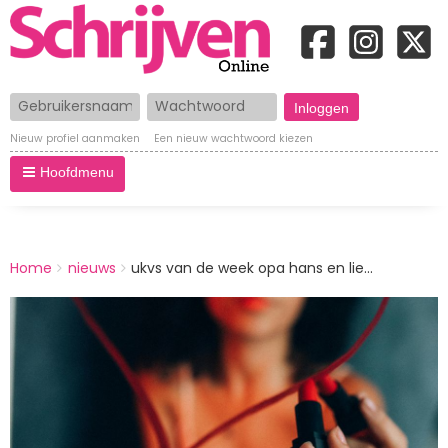
Gebruikersnaam
Wachtwoord
Nieuw profiel aanmaken
Een nieuw wachtwoord kiezen
Hoofdmenu
BREADCRUMBS
Home
nieuws
ukvs van de week opa hans en lie...
You
are
Afbeelding
here: