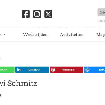
Geb
Nieu
y
Wedstrijden
Activiteiten
Mag
z
SAPP
LINKEDIN
PINTEREST
EMA
wi Schmitz
0