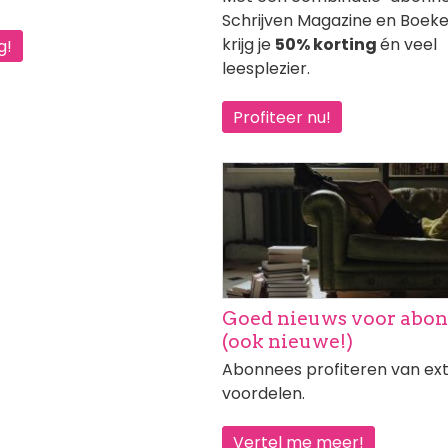
Schrijven Magazine en Boek
krijg je
50% korting
én veel
g!
leesplezier.
Profiteer nu!
Afbeelding
Goed nieuws voor abo
(ook nieuwe!)
Abonnees profiteren van ex
voordelen.
Vertel me meer!