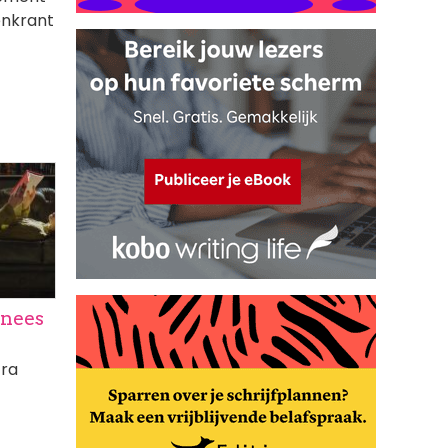
enkrant
nnees
tra