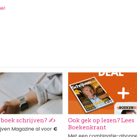
ne!
ng
Afbeelding
 boek schrijven? ✍️
Ook gek op lezen? Lees
Boekenkrant
ijven Magazine al voor
€
Met een combinatie-abonn