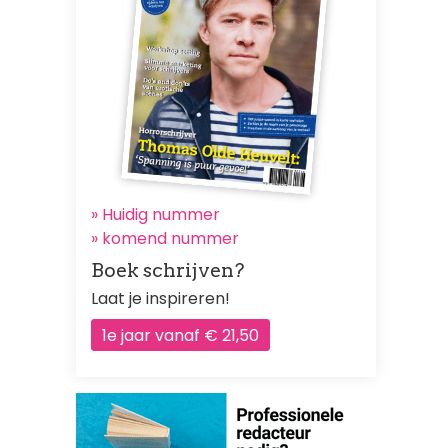
» Huidig nummer
»
komend nummer
Boek schrijven?
Laat je inspireren!
1e jaar vanaf € 21,50