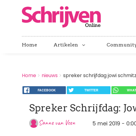
Home
Artikelen
Communit
BREADCRUMBS
Home
nieuws
spreker schrijfdag jowi schmit
You
are
here:
FACEBOOK
TWITTER
WHAT
Spreker Schrijfdag: Jo
Sanne van Veen
5 mei 2019 - 0:0