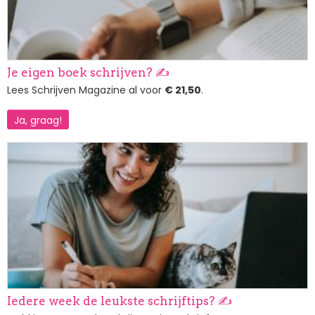
Je eigen boek schrijven? ✍️
Lees Schrijven Magazine al voor
€ 21,50
.
Ja, graag!
Afbeelding
Iedere week de leukste schrijftips? ✍️