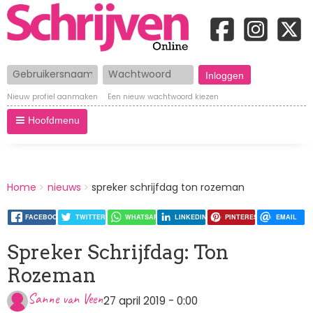
Gebruikersnaam
Wachtwoord
Nieuw profiel aanmaken
Een nieuw wachtwoord kiezen
Hoofdmenu
BREADCRUMBS
Home
nieuws
spreker schrijfdag ton rozeman
You
are
here:
FACEBOOK
TWITTER
WHATSAPP
LINKEDIN
PINTEREST
EMAIL
Spreker Schrijfdag: Ton
Rozeman
Sanne van Veen
27 april 2019 - 0:00