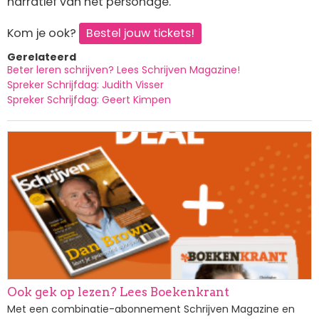
narratief van het personage.
Kom je ook?
Bestel jouw tickets!
Gerelateerd
Beter leren schrijven? Lees Schrijven Magazine!
Spreker Schrijfdag: Judith Visser
Spreker Schrijfdag: Geert Kimpen
Afbeelding
Ook gek op lezen? Lees Boekenkrant
Met een combinatie-abonnement Schrijven Magazine en