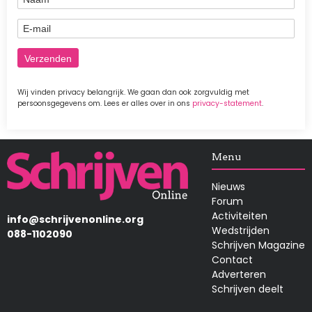
E-mail
Wij vinden privacy belangrijk. We gaan dan ook zorgvuldig met
persoonsgegevens om. Lees er alles over in ons
privacy-statement
.
Afbeelding
Menu
Nieuws
Forum
Activiteiten
info@schrijvenonline.org
Wedstrijden
088-1102090
Schrijven Magazine
Contact
Adverteren
Schrijven deelt