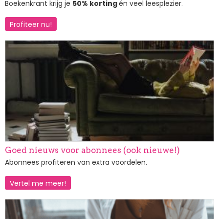
Boekenkrant krijg je
50% korting
én veel leesplezier.
Profiteer nu!
Afbeelding
Goed nieuws voor abonnees (ook nieuwe!)
Abonnees profiteren van extra voordelen.
Vertel me meer!
Afbeelding