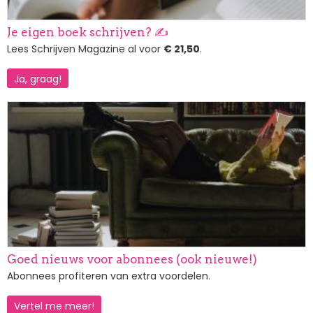
Je eigen boek schrijven? ✍️
Lees Schrijven Magazine al voor
€ 21,50
.
Ja, graag!
Afbeelding
Goed nieuws voor abonnees (ook nieuwe!)
Abonnees profiteren van extra voordelen.
Vertel me meer!