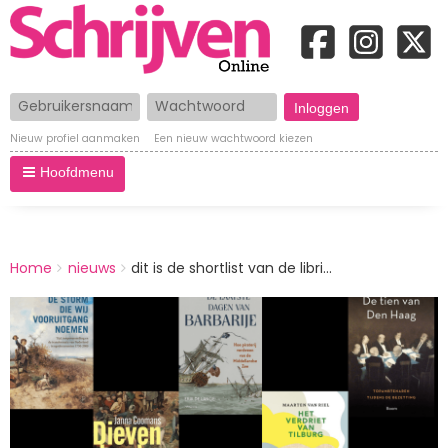
Gebruikersnaam
Wachtwoord
Nieuw profiel aanmaken
Een nieuw wachtwoord kiezen
Hoofdmenu
BREADCRUMBS
Home
nieuws
dit is de shortlist van de libri...
You
are
Afbeelding
here: