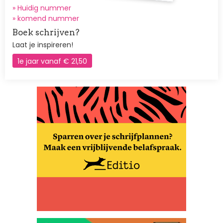
» Huidig nummer
»
komend nummer
Boek schrijven?
Laat je inspireren!
1e jaar vanaf € 21,50