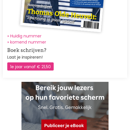
» Huidig nummer
»
komend nummer
Boek schrijven?
Laat je inspireren!
1e jaar vanaf € 21,50