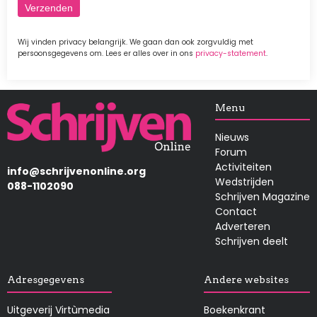
Wij vinden privacy belangrijk. We gaan dan ook zorgvuldig met
persoonsgegevens om. Lees er alles over in ons
privacy-statement
.
Afbeelding
Menu
Nieuws
Forum
Activiteiten
info@schrijvenonline.org
Wedstrijden
088-1102090
Schrijven Magazine
Contact
Adverteren
Schrijven deelt
Adresgegevens
Andere websites
Uitgeverij Virtùmedia
Boekenkrant