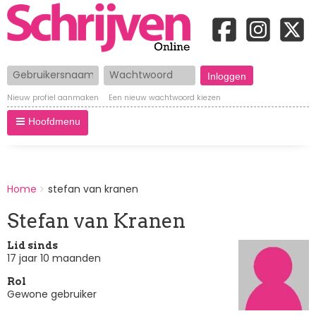
Gebruikersnaam
Wachtwoord
Nieuw profiel aanmaken
Een nieuw wachtwoord kiezen
Hoofdmenu
BREADCRUMBS
Home
stefan van kranen
You
are
Stefan van Kranen
here:
Lid sinds
17 jaar 10 maanden
Rol
Gewone gebruiker