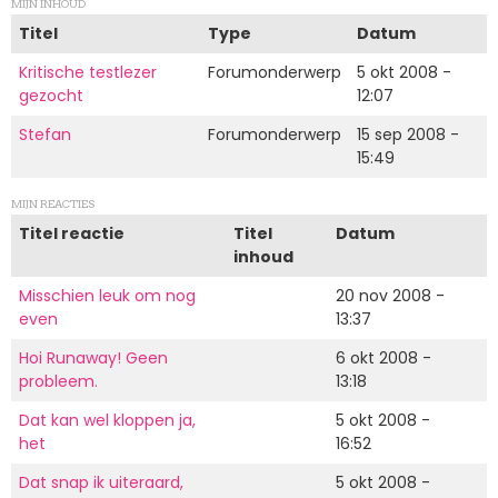
MIJN INHOUD
Titel
Type
Datum
Kritische testlezer
Forumonderwerp
5 okt 2008 -
gezocht
12:07
Stefan
Forumonderwerp
15 sep 2008 -
15:49
MIJN REACTIES
Titel reactie
Titel
Datum
inhoud
Misschien leuk om nog
20 nov 2008 -
even
13:37
Hoi Runaway! Geen
6 okt 2008 -
probleem.
13:18
Dat kan wel kloppen ja,
5 okt 2008 -
het
16:52
Dat snap ik uiteraard,
5 okt 2008 -