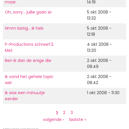
maar
14:19
Oh, sorry... jullie gaan er
5 okt 2008 -
13:32
Hmm lastig... ik heb
5 okt 2008 -
12:18
P-Productions schreef:3.
4 okt 2008 -
Met
13:20
Ben ik dan de enige die
2 okt 2008 -
08:49
Ik vond het gehele topic
2 okt 2008 -
wel
08:42
ik was een minuutje
1 okt 2008 - 11:30
eerder
Paginering
Huidige
1
Page
2
Page
3
pagina
Volgende
volgende ›
Laatste
laatste »
pagina
pagina