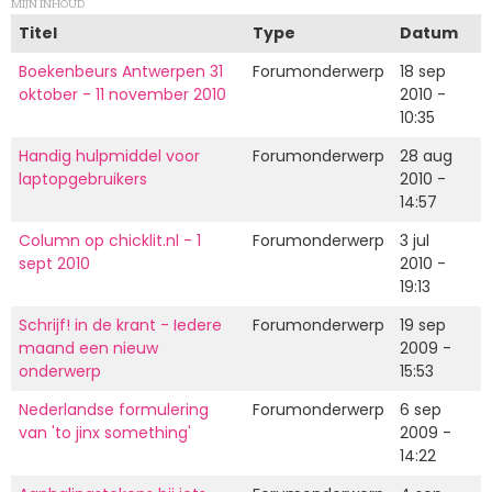
MIJN INHOUD
Titel
Type
Datum
Boekenbeurs Antwerpen 31
Forumonderwerp
18 sep
oktober - 11 november 2010
2010 -
10:35
Handig hulpmiddel voor
Forumonderwerp
28 aug
laptopgebruikers
2010 -
14:57
Column op chicklit.nl - 1
Forumonderwerp
3 jul
sept 2010
2010 -
19:13
Schrijf! in de krant - Iedere
Forumonderwerp
19 sep
maand een nieuw
2009 -
onderwerp
15:53
Nederlandse formulering
Forumonderwerp
6 sep
van 'to jinx something'
2009 -
14:22