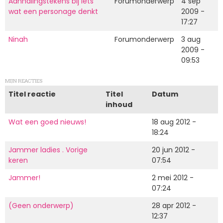
Aanhalingstekens bij iets
Forumonderwerp
4 sep
wat een personage denkt
2009 -
17:27
Ninah
Forumonderwerp
3 aug
2009 -
09:53
MIJN REACTIES
Titel reactie
Titel
Datum
inhoud
Wat een goed nieuws!
18 aug 2012 -
18:24
Jammer ladies . Vorige
20 jun 2012 -
keren
07:54
Jammer!
2 mei 2012 -
07:24
(Geen onderwerp)
28 apr 2012 -
12:37