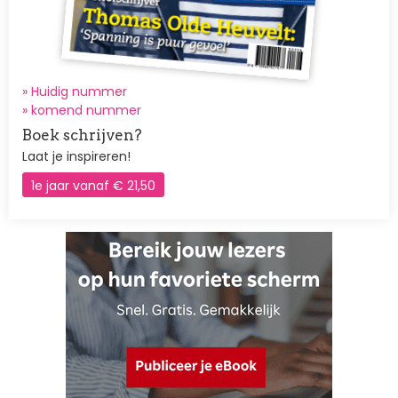
» Huidig nummer
»
komend nummer
Boek schrijven?
Laat je inspireren!
1e jaar vanaf € 21,50