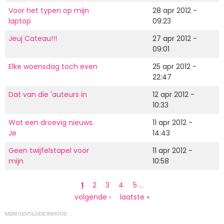
Voor het typen op mijn
28 apr 2012 -
laptop
09:23
Jeuj Cateau!!!
27 apr 2012 -
09:01
Elke woensdag toch even
25 apr 2012 -
22:47
Dat van die 'auteurs in
12 apr 2012 -
10:33
Wat een droevig nieuws.
11 apr 2012 -
Je
14:43
Geen twijfelstapel voor
11 apr 2012 -
mijn
10:58
Paginering
Huidige
1
Page
2
Page
3
Page
4
Page
5
…
pagina
Volgende
volgende ›
Laatste
laatste »
pagina
pagina
MIJN GEVOLGDE INHOUD