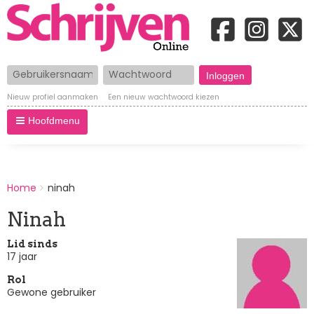
Gebruikersnaam
Wachtwoord
Nieuw profiel aanmaken
Een nieuw wachtwoord kiezen
Hoofdmenu
BREADCRUMBS
Home
ninah
You
are
Ninah
here:
Lid sinds
17 jaar
Rol
Gewone gebruiker