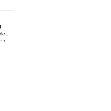
d
iet.
ben