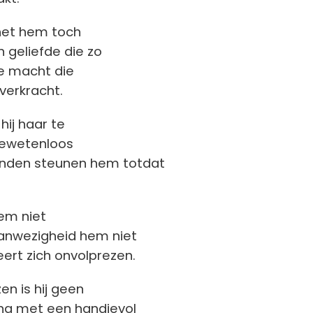
het hem toch
jn geliefde die zo
de macht die
verkracht.
hij haar te
gewetenloos
rienden steunen hem
totdat
hem niet
anwezigheid hem niet
eert zich onvolprezen.
en is hij geen
ling met een handjevol