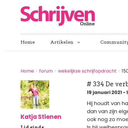
Home
Artikelen
Communit
BREADCRUMBS
Home
forum
wekelijkse schrijfopdracht
15
You
are
# 334 De verb
here:
19 januari 2021 - 
Hij houdt van h
dan van zijn ei
Katja Stienen
ook nog zo moei
Is hij welbespra
Lid sinds