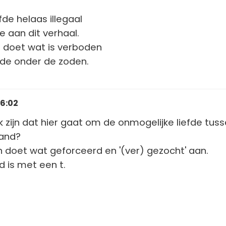
efde helaas illegaal
re aan dit verhaal.
t doet wat is verboden
fde onder de zoden.
16:02
k zijn dat hier gaat om de onmogelijke liefde tus
land?
en doet wat geforceerd en '(ver) gezocht' aan.
d is met een t.