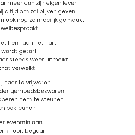
aar meer dan zijn eigen leven
ij altijd om zal blijven geven
em ook nog zo moeilijk gemaakt
j welbespraakt.
het hem aan het hart
zo wordt getart
aar steeds weer uitmelkt
chat verwelkt
ij haar te vrijwaren
nder gemoedsbezwaren
roberen hem te steunen
ich bekreunen.
 er evenmin aan.
hem nooit begaan.