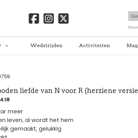
Geb
Nieu
y
Wedstrijden
Activiteiten
Mag
0759
oden liefde van N voor R (herziene versie
14:18
aar meer
gen leven, al wordt het hem
lijk gemaakt, gelukkig
akt.