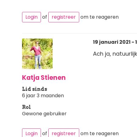
Login
of
registreer
om te reageren
19 januari 2021 - 
Ach ja, natuurlij
Katja Stienen
Lid sinds
6 jaar 3 maanden
Rol
Gewone gebruiker
Login
of
registreer
om te reageren