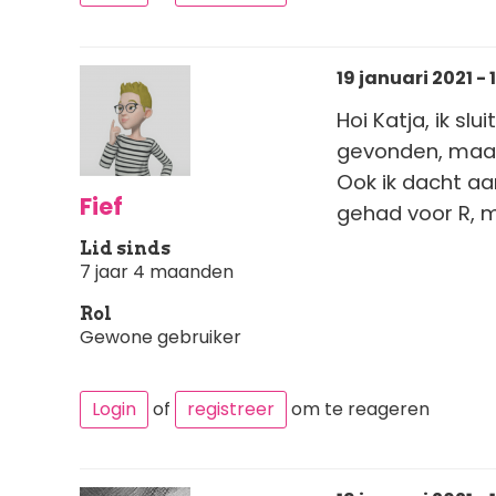
19 januari 2021 - 1
Hoi Katja, ik sl
gevonden, maar h
Ook ik dacht aa
Fief
gehad voor R, 
Lid sinds
7 jaar 4 maanden
Rol
Gewone gebruiker
Login
of
registreer
om te reageren