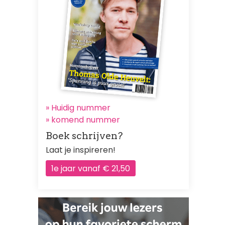
» Huidig nummer
»
komend nummer
Boek schrijven?
Laat je inspireren!
1e jaar vanaf € 21,50