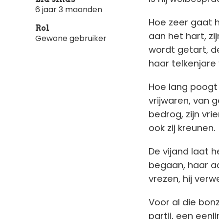
6 jaar 3 maanden
Hoe zeer gaat 
Rol
aan het hart, zi
Gewone gebruiker
wordt getart, 
haar telkenjare 
Hoe lang poogt 
vrijwaren, van 
bedrog, zijn v
ook zij kreunen.
De vijand laat 
begaan, haar a
vrezen, hij verw
Voor al die bonz
partij, een een