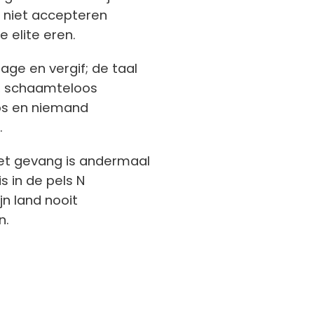
 niet accepteren
 elite eren.
age en vergif; de taal
en, schaamteloos
los en niemand
.
het gevang is andermaal
is in de pels N
ijn land nooit
n.