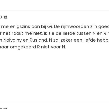
7:12
uit me enigszins aan bij Gi. De rijmwoorden zijn goe
et raakt me niet. Ik zie de liefde tussen N en R n
n Nalvalny en Rusland. N zal zeker een liefde heb
maar omgekeerd R niet voor N.