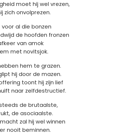
gheid moet hij wel vrezen,
j zich onvolprezen.
ij voor al die bonzen
eldwijd de hoofden fronzen
 afkeer van amok
hem met novitsjok.
 hebben hem te grazen.
lipt hij door de mazen.
fering toont hij zijn lief
ift naar zelfdestructief.
 steeds de brutaalste,
drukt, de asociaalste.
 macht zal hij wel winnen
ter nooit beminnen.