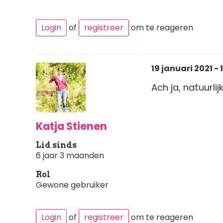
Login
of
registreer
om te reageren
19 januari 2021 - 
Ach ja, natuurlij
Katja Stienen
Lid sinds
6 jaar 3 maanden
Rol
Gewone gebruiker
Login
of
registreer
om te reageren