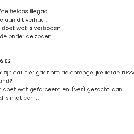
efde helaas illegaal
re aan dit verhaal.
t doet wat is verboden
fde onder de zoden.
16:02
k zijn dat hier gaat om de onmogelijke liefde tus
land?
en doet wat geforceerd en '(ver) gezocht' aan.
d is met een t.