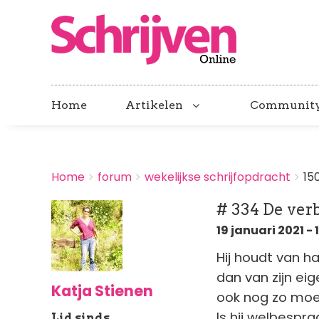
Home
Artikelen
Communit
BREADCRUMBS
Home
forum
wekelijkse schrijfopdracht
15
You
are
# 334 De verb
here:
19 januari 2021 - 
Hij houdt van h
dan van zijn ei
Katja Stienen
ook nog zo moei
Is hij welbespra
Lid sinds