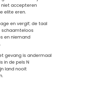
 niet accepteren
 elite eren.
age en vergif; de taal
en, schaamteloos
los en niemand
.
het gevang is andermaal
is in de pels N
ijn land nooit
n.