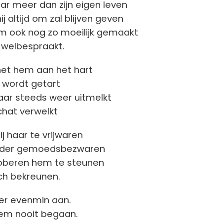
aar meer dan zijn eigen leven
ij altijd om zal blijven geven
em ook nog zo moeilijk gemaakt
j welbespraakt.
het hem aan het hart
zo wordt getart
aar steeds weer uitmelkt
chat verwelkt
ij haar te vrijwaren
nder gemoedsbezwaren
roberen hem te steunen
ich bekreunen.
 er evenmin aan.
hem nooit begaan.