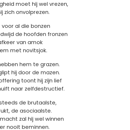
gheid moet hij wel vrezen,
j zich onvolprezen.
ij voor al die bonzen
eldwijd de hoofden fronzen
 afkeer van amok
hem met novitsjok.
 hebben hem te grazen.
lipt hij door de mazen.
fering toont hij zijn lief
ift naar zelfdestructief.
 steeds de brutaalste,
drukt, de asociaalste.
 macht zal hij wel winnen
ter nooit beminnen.