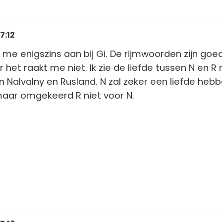
7:12
uit me enigszins aan bij Gi. De rijmwoorden zijn goe
et raakt me niet. Ik zie de liefde tussen N en R n
n Nalvalny en Rusland. N zal zeker een liefde heb
maar omgekeerd R niet voor N.