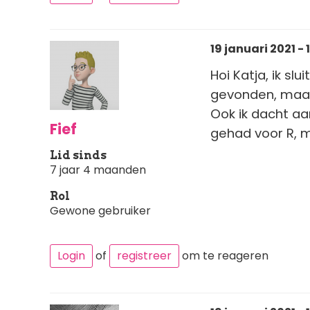
19 januari 2021 - 1
Hoi Katja, ik sl
gevonden, maar h
Ook ik dacht aa
Fief
gehad voor R, 
Lid sinds
7 jaar 4 maanden
Rol
Gewone gebruiker
Login
of
registreer
om te reageren