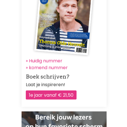
» Huidig nummer
»
komend nummer
Boek schrijven?
Laat je inspireren!
1e jaar vanaf € 21,50