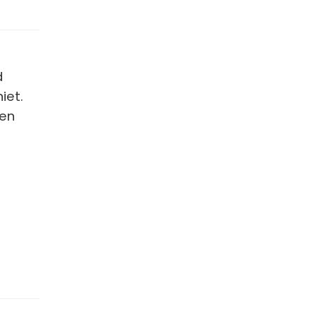
d
iet.
ben