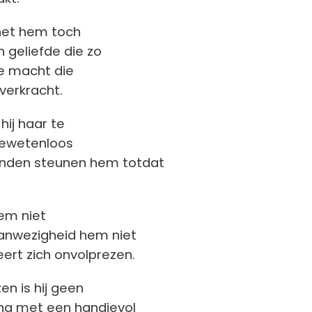
het hem toch
jn geliefde die zo
de macht die
verkracht.
hij haar te
gewetenloos
rienden steunen hem
totdat
hem niet
anwezigheid hem niet
eert zich onvolprezen.
en is hij geen
ling met een handjevol