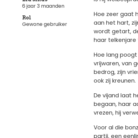
6 jaar 3 maanden
Hoe zeer gaat 
Rol
aan het hart, zi
Gewone gebruiker
wordt getart, 
haar telkenjare 
Hoe lang poogt 
vrijwaren, van 
bedrog, zijn v
ook zij kreunen.
De vijand laat 
begaan, haar a
vrezen, hij verw
Voor al die bonz
partij, een een