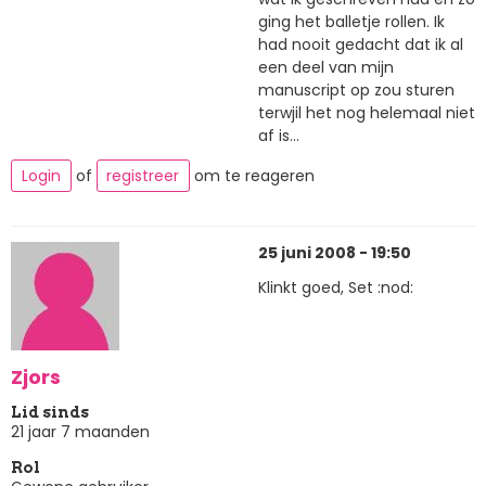
ging het balletje rollen. Ik
had nooit gedacht dat ik al
een deel van mijn
manuscript op zou sturen
terwjil het nog helemaal niet
af is...
Login
of
registreer
om te reageren
25 juni 2008 - 19:50
Klinkt goed, Set :nod:
Zjors
Lid sinds
21 jaar 7 maanden
Rol