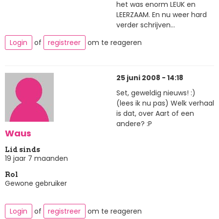
het was enorm LEUK en
LEERZAAM. En nu weer hard
verder schrijven...
Login
of
registreer
om te reageren
25 juni 2008 - 14:18
Set, geweldig nieuws! :)
(lees ik nu pas) Welk verhaal
is dat, over Aart of een
andere? :P
Waus
Lid sinds
19 jaar 7 maanden
Rol
Gewone gebruiker
Login
of
registreer
om te reageren