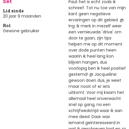
Set
Paul: het is echt zoals ik
schreef. Tot nu toe van mijn
Lid sinds
kant geen negatieve
20 jaar 9 maanden
ervaringen op dit gebied. @
Ing: Ik merk in mezelf weer
Rol
Gewone gebruiker
een vernieuwde 'drive' om
door te gaan, zijn tips
helpen me op dit moment
over dode punten heen
waarin ik heel lang kon
blijven hangen, dus
voorlopig ben ik heel positief
gestemd! @ Jacqueline:
gewoon doen dus, je weet
maar nooit of er iets
uitkomt. Voor mij kwam het
allemaal heel onverwacht
snel op gang, na een
schrijfwedstrijd waar ik aan
mee deed. Daar was
iemand geinteresseerd in
wat ik geschreven had en zo