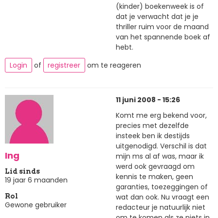
(kinder) boekenweek is of
dat je verwacht dat je je
thriller ruim voor de maand
van het spannende boek af
hebt.
Login
of
registreer
om te reageren
11 juni 2008 - 15:26
Komt me erg bekend voor,
precies met dezelfde
insteek ben ik destijds
uitgenodigd. Verschil is dat
Ing
mijn ms al af was, maar ik
werd ook gevraagd om
Lid sinds
kennis te maken, geen
19 jaar 6 maanden
garanties, toezeggingen of
wat dan ook. Nu vraagt een
Rol
Gewone gebruiker
redacteur je natuurlijk niet
om te komen als ze niets in