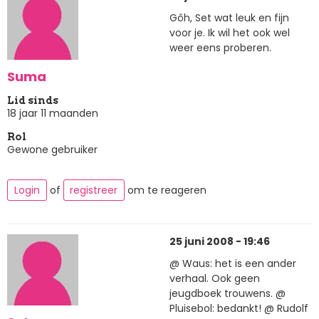
Gôh, Set wat leuk en fijn
voor je. Ik wil het ook wel
weer eens proberen.
Suma
Lid sinds
18 jaar 11 maanden
Rol
Gewone gebruiker
Login
of
registreer
om te reageren
25 juni 2008 - 19:46
@ Waus: het is een ander
verhaal. Ook geen
jeugdboek trouwens. @
Pluisebol: bedankt! @ Rudolf