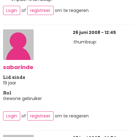
Login
of
registreer
om te reageren
26 juni 2008 - 12:45
:thumbsup:
sabarinde
Lid sinds
19 jaar
Rol
Gewone gebruiker
Login
of
registreer
om te reageren