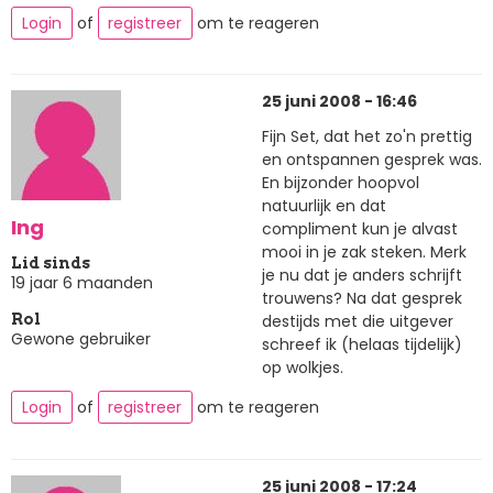
Login
of
registreer
om te reageren
25 juni 2008 - 16:46
Fijn Set, dat het zo'n prettig
en ontspannen gesprek was.
En bijzonder hoopvol
natuurlijk en dat
Ing
compliment kun je alvast
mooi in je zak steken. Merk
Lid sinds
je nu dat je anders schrijft
19 jaar 6 maanden
trouwens? Na dat gesprek
destijds met die uitgever
Rol
Gewone gebruiker
schreef ik (helaas tijdelijk)
op wolkjes.
Login
of
registreer
om te reageren
25 juni 2008 - 17:24