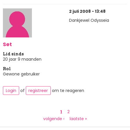
2 juli 2008 - 13:48
Dankjewel Odysseia
Set
Lid sinds
20 jaar 9 maanden
Rol
Gewone gebruiker
Login
of
registreer
om te reageren
Paginering
Huidige
1
Page
2
pagina
Volgende
volgende ›
Laatste
laatste »
pagina
pagina