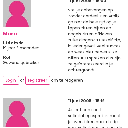
11 juni 2008 - 15:03
Stel je onbevangen op.
Zonder oordeel. Ben vrolijk,
ga niet de hele tijd op je
lippen zitten bijten en
Mara
nagels zitten afkloven...
zulke dingen? :D Jezelf zijn,
Lid sinds
in ieder geval. Veel succes
19 jaar 3 maanden
en wees niet nerveus, ze
willen JOU spreken dus zijn
Rol
Gewone gebruiker
ze geïnteresseerd in je
achtergrond!
Login
of
registreer
om te reageren
11 juni 2008 - 15:12
Als het een soort
sollicitatiegesprek is, moet
je even kijken naar de tips
voor solliciteren en daar de