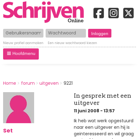
Gebruikersnaam
Wachtwoord
Nieuw profiel aanmaken
Een nieuw wachtwoord kiezen
Hoofdmenu
BREADCRUMBS
Home
forum
uitgeven
9221
You
are
In gesprek met een
here:
uitgever
11 juni 2008 - 13:57
Ik heb wat werk opgestuurd
naar een uitgever en hij is
Set
geinteresseerd en wil graag