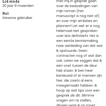
met mij in gesprek gaan
Lid sinds
20 jaar 9 maanden
over de bedoelingen van
mijn roman (het
Rol
manuscript is nog niet af)
Gewone gebruiker
en over mijn ambities en
plannen!! Let wel: er is nog
helemaal niet gesproken
over iets definitiefs. Het is
een eerste kennismaking
naar aanleiding van dat wat
ik opstuurde. Geen
contracten nog of wat dan
ook. Laten we zeggen dat ik
een voet tussen de deur
heb staan. Ik ben heel
benieuwd of er mensen zijn
hier, die zoiets al eens
meegemaakt hebben. Ik
hoop op wat tips voor een
gesprek als dit. Slimme
vragen om te stellen,
dingen waar ik op moet