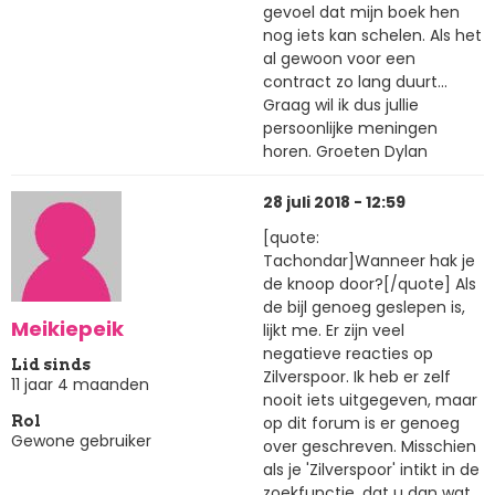
gevoel dat mijn boek hen
nog iets kan schelen. Als het
al gewoon voor een
contract zo lang duurt...
Graag wil ik dus jullie
persoonlijke meningen
horen. Groeten Dylan
28 juli 2018 - 12:59
[quote:
Tachondar]Wanneer hak je
de knoop door?[/quote] Als
de bijl genoeg geslepen is,
Meikiepeik
lijkt me. Er zijn veel
negatieve reacties op
Lid sinds
Zilverspoor. Ik heb er zelf
11 jaar 4 maanden
nooit iets uitgegeven, maar
op dit forum is er genoeg
Rol
Gewone gebruiker
over geschreven. Misschien
als je 'Zilverspoor' intikt in de
zoekfunctie, dat u dan wat