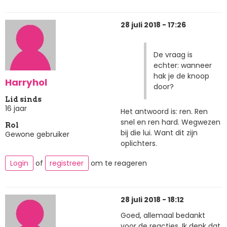
28 juli 2018 - 17:26
De vraag is
echter: wanneer
hak je de knoop
Harryhol
door?
Lid sinds
16 jaar
Het antwoord is: ren. Ren
snel en ren hard. Wegwezen
Rol
bij die lui. Want dit zijn
Gewone gebruiker
oplichters.
Login
of
registreer
om te reageren
28 juli 2018 - 18:12
Goed, allemaal bedankt
voor de reacties. Ik denk dat