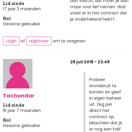
aan vastzit, dat moet je dan
Lid sinds
maar voor lief nemen. Wat
17 jaar 3 maanden
staat er in het contract dat
je ondertekend hebt?
Rol
Gewone gebruiker
Login
of
registreer
om te reageren
28 juli 2018 - 23:49
Probeer
eronderuit te
komen en geef
Tachondar
in eigen beheer
uit. Zeg per
Lid sinds
direct het
15 jaar 7 maanden
contract op.
Rol
Misschien dat je
Gewone gebruiker
er nog een half