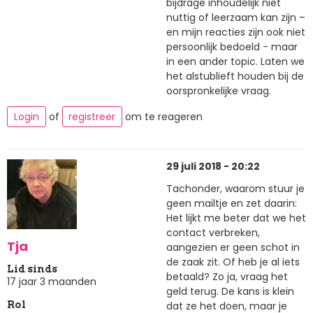
bijdrage inhoudelijk niet
nuttig of leerzaam kan zijn –
en mijn reacties zijn ook niet
persoonlijk bedoeld - maar
in een ander topic. Laten we
het alstublieft houden bij de
oorspronkelijke vraag.
Login
of
registreer
om te reageren
29 juli 2018 - 20:22
Tachonder, waarom stuur je
geen mailtje en zet daarin:
Het lijkt me beter dat we het
contact verbreken,
Tja
aangezien er geen schot in
de zaak zit. Of heb je al iets
Lid sinds
betaald? Zo ja, vraag het
17 jaar 3 maanden
geld terug. De kans is klein
dat ze het doen, maar je
Rol