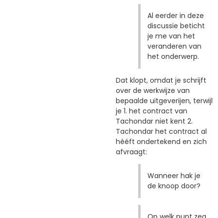
Al eerder in deze
discussie beticht
je me van het
veranderen van
het onderwerp.
Dat klopt, omdat je schrijft
over de werkwijze van
bepaalde uitgeverijen, terwijl
je 1. het contract van
Tachondar niet kent 2.
Tachondar het contract al
hééft ondertekend en zich
afvraagt:
Wanneer hak je
de knoop door?
Op welk punt zeg