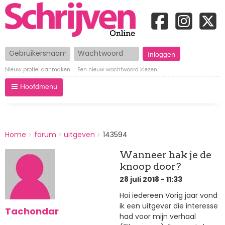
Gebruikersnaam
Wachtwoord
Nieuw profiel aanmaken
Een nieuw wachtwoord kiezen
Hoofdmenu
BREADCRUMBS
Home
forum
uitgeven
143594
You
are
Wanneer hak je de
here:
knoop door?
28 juli 2018 - 11:33
Hoi iedereen Vorig jaar vond
ik een uitgever die interesse
Tachondar
had voor mijn verhaal