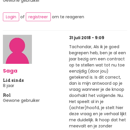
Gewone gebruiker
Login
of
registreer
om te reageren
31 juli 2018 - 9:09
Tachondar, Als ik je goed
begrepen heb, ben je al een
jaar bezig om een contract
op te stellen wat tot nu toe
Saga
eenzijdig (door jou)
getekend is. Is dit correct,
Lid sinds
dan is mijn antwoord op je
8 jaar
vraag wanneer je de knoop
doorhakt het volgende. Nu.
Rol
Gewone gebruiker
Het speelt al in je
(achter)hoofd, je stelt hier
deze vraag en je verhaal lijkt
me duidelijk. Ik hoop dat het
meevalt en je zonder