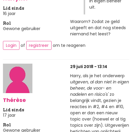
in eigen beheer
uit.
Lid sinds
16 jaar
Waarom? Zodat ze geld
Rol
uitgeeft en dat nog steeds
Gewone gebruiker
niemand het leest?
Login
of
registreer
om te reageren
29 juli 2018 - 13:14
Harry, als je het onderwerp
uitgeven, al dan niet in eigen
beheer, de voor- en
nadelen en risico's'
zo
Thérèse
belangrijk vindt, gezien je
reacties in #2, #4 en #10,
Lid sinds
open er dan een nieuw
17 jaar
topic over (hoewel er al tig
topics over zijn). Uitgeverijen
Rol
Gewone gebruiker
betichten van oplichterij,