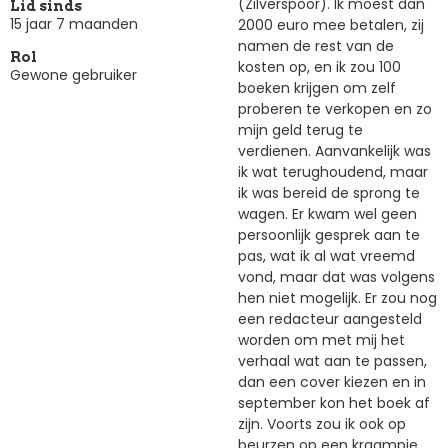
(Zilverspoor). Ik moest dan
Lid sinds
15 jaar 7 maanden
2000 euro mee betalen, zij
namen de rest van de
Rol
kosten op, en ik zou 100
Gewone gebruiker
boeken krijgen om zelf
proberen te verkopen en zo
mijn geld terug te
verdienen. Aanvankelijk was
ik wat terughoudend, maar
ik was bereid de sprong te
wagen. Er kwam wel geen
persoonlijk gesprek aan te
pas, wat ik al wat vreemd
vond, maar dat was volgens
hen niet mogelijk. Er zou nog
een redacteur aangesteld
worden om met mij het
verhaal wat aan te passen,
dan een cover kiezen en in
september kon het boek af
zijn. Voorts zou ik ook op
beurzen op een kraampje