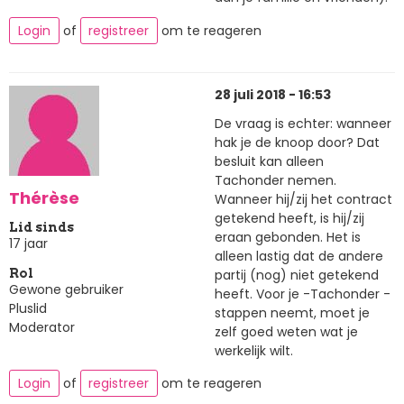
Login
of
registreer
om te reageren
28 juli 2018 - 16:53
De vraag is echter: wanneer
hak je de knoop door? Dat
besluit kan alleen
Tachonder nemen.
Thérèse
Wanneer hij/zij het contract
getekend heeft, is hij/zij
Lid sinds
eraan gebonden. Het is
17 jaar
alleen lastig dat de andere
partij (nog) niet getekend
Rol
Gewone gebruiker
heeft. Voor je -Tachonder -
Pluslid
stappen neemt, moet je
Moderator
zelf goed weten wat je
werkelijk wilt.
Login
of
registreer
om te reageren