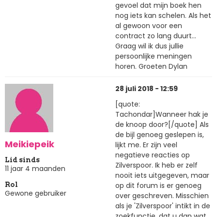
gevoel dat mijn boek hen
nog iets kan schelen. Als het
al gewoon voor een
contract zo lang duurt...
Graag wil ik dus jullie
persoonlijke meningen
horen. Groeten Dylan
28 juli 2018 - 12:59
[quote:
Tachondar]Wanneer hak je
de knoop door?[/quote] Als
de bijl genoeg geslepen is,
Meikiepeik
lijkt me. Er zijn veel
negatieve reacties op
Lid sinds
Zilverspoor. Ik heb er zelf
11 jaar 4 maanden
nooit iets uitgegeven, maar
op dit forum is er genoeg
Rol
Gewone gebruiker
over geschreven. Misschien
als je 'Zilverspoor' intikt in de
zoekfunctie, dat u dan wat