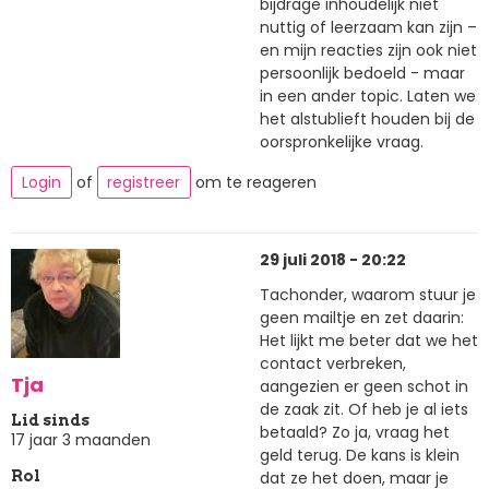
bijdrage inhoudelijk niet
nuttig of leerzaam kan zijn –
en mijn reacties zijn ook niet
persoonlijk bedoeld - maar
in een ander topic. Laten we
het alstublieft houden bij de
oorspronkelijke vraag.
Login
of
registreer
om te reageren
29 juli 2018 - 20:22
Tachonder, waarom stuur je
geen mailtje en zet daarin:
Het lijkt me beter dat we het
contact verbreken,
Tja
aangezien er geen schot in
de zaak zit. Of heb je al iets
Lid sinds
betaald? Zo ja, vraag het
17 jaar 3 maanden
geld terug. De kans is klein
dat ze het doen, maar je
Rol