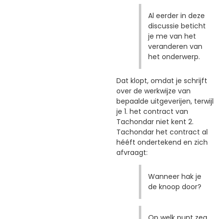
Al eerder in deze
discussie beticht
je me van het
veranderen van
het onderwerp.
Dat klopt, omdat je schrijft
over de werkwijze van
bepaalde uitgeverijen, terwijl
je 1. het contract van
Tachondar niet kent 2.
Tachondar het contract al
hééft ondertekend en zich
afvraagt:
Wanneer hak je
de knoop door?
Op welk punt zeg