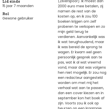
(Zilverspoor). Ik moest dan
Lid sinds
15 jaar 7 maanden
2000 euro mee betalen, zij
namen de rest van de
Rol
kosten op, en ik zou 100
Gewone gebruiker
boeken krijgen om zelf
proberen te verkopen en zo
mijn geld terug te
verdienen. Aanvankelijk was
ik wat terughoudend, maar
ik was bereid de sprong te
wagen. Er kwam wel geen
persoonlijk gesprek aan te
pas, wat ik al wat vreemd
vond, maar dat was volgens
hen niet mogelijk. Er zou nog
een redacteur aangesteld
worden om met mij het
verhaal wat aan te passen,
dan een cover kiezen en in
september kon het boek af
zijn. Voorts zou ik ook op
beurzen op een kraampje