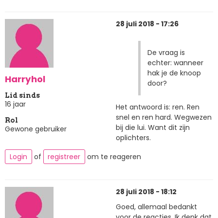
28 juli 2018 - 17:26
De vraag is
echter: wanneer
hak je de knoop
Harryhol
door?
Lid sinds
16 jaar
Het antwoord is: ren. Ren
snel en ren hard. Wegwezen
Rol
bij die lui. Want dit zijn
Gewone gebruiker
oplichters.
Login
of
registreer
om te reageren
28 juli 2018 - 18:12
Goed, allemaal bedankt
voor de reacties. Ik denk dat