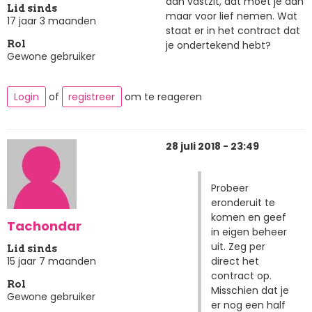
aan vastzit, dat moet je dan
Lid sinds
maar voor lief nemen. Wat
17 jaar 3 maanden
staat er in het contract dat
je ondertekend hebt?
Rol
Gewone gebruiker
Login
of
registreer
om te reageren
28 juli 2018 - 23:49
Probeer
eronderuit te
komen en geef
Tachondar
in eigen beheer
uit. Zeg per
Lid sinds
direct het
15 jaar 7 maanden
contract op.
Rol
Misschien dat je
Gewone gebruiker
er nog een half