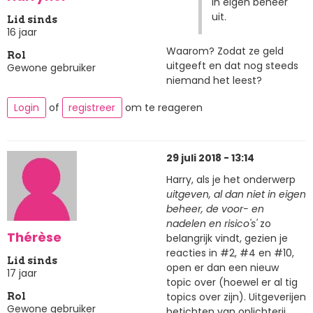
in eigen beheer
uit.
Lid sinds
16 jaar
Waarom? Zodat ze geld
Rol
uitgeeft en dat nog steeds
Gewone gebruiker
niemand het leest?
Login
of
registreer
om te reageren
29 juli 2018 - 13:14
Harry, als je het onderwerp
uitgeven, al dan niet in eigen
beheer, de voor- en
nadelen en risico's'
zo
Thérèse
belangrijk vindt, gezien je
reacties in #2, #4 en #10,
Lid sinds
open er dan een nieuw
17 jaar
topic over (hoewel er al tig
topics over zijn). Uitgeverijen
Rol
Gewone gebruiker
betichten van oplichterij,