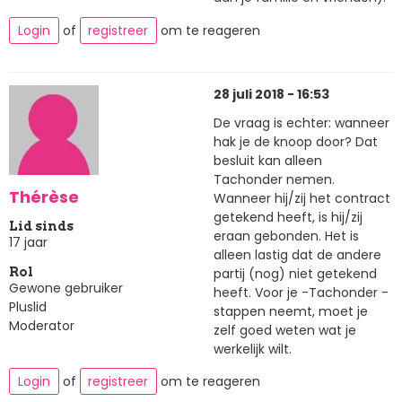
Login
of
registreer
om te reageren
28 juli 2018 - 16:53
De vraag is echter: wanneer
hak je de knoop door? Dat
besluit kan alleen
Tachonder nemen.
Thérèse
Wanneer hij/zij het contract
getekend heeft, is hij/zij
Lid sinds
eraan gebonden. Het is
17 jaar
alleen lastig dat de andere
partij (nog) niet getekend
Rol
Gewone gebruiker
heeft. Voor je -Tachonder -
Pluslid
stappen neemt, moet je
Moderator
zelf goed weten wat je
werkelijk wilt.
Login
of
registreer
om te reageren