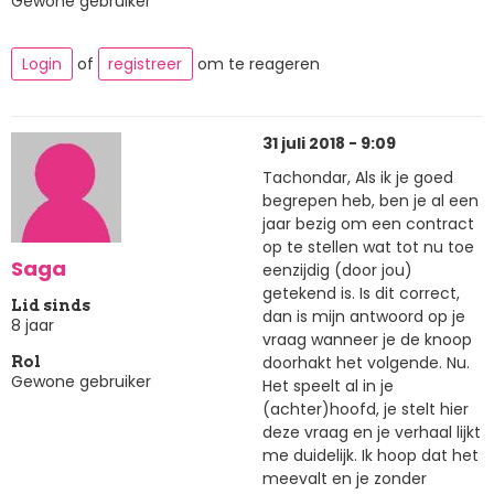
Gewone gebruiker
Login
of
registreer
om te reageren
31 juli 2018 - 9:09
Tachondar, Als ik je goed
begrepen heb, ben je al een
jaar bezig om een contract
op te stellen wat tot nu toe
Saga
eenzijdig (door jou)
getekend is. Is dit correct,
Lid sinds
dan is mijn antwoord op je
8 jaar
vraag wanneer je de knoop
doorhakt het volgende. Nu.
Rol
Gewone gebruiker
Het speelt al in je
(achter)hoofd, je stelt hier
deze vraag en je verhaal lijkt
me duidelijk. Ik hoop dat het
meevalt en je zonder