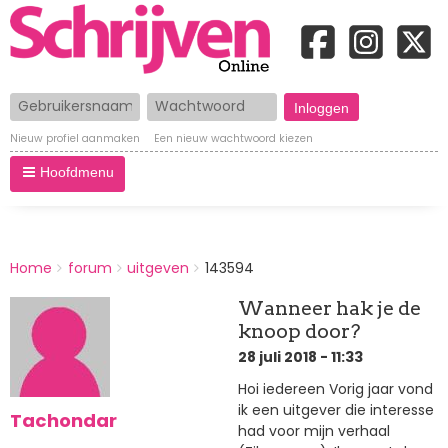
Gebruikersnaam
Wachtwoord
Nieuw profiel aanmaken
Een nieuw wachtwoord kiezen
Hoofdmenu
BREADCRUMBS
Home
forum
uitgeven
143594
You
are
Wanneer hak je de
here:
knoop door?
28 juli 2018 - 11:33
Hoi iedereen Vorig jaar vond
ik een uitgever die interesse
Tachondar
had voor mijn verhaal