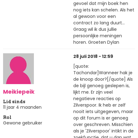
gevoel dat mijn boek hen
nog iets kan schelen. Als het
al gewoon voor een
contract zo lang duurt...
Graag wil ik dus jullie
persoonlijke meningen
horen. Groeten Dylan
28 juli 2018 - 12:59
[quote:
Tachondar]Wanneer hak je
de knoop door?[/quote] Als
de bijl genoeg geslepen is,
Meikiepeik
lijkt me. Er zijn veel
negatieve reacties op
Lid sinds
Zilverspoor. Ik heb er zelf
11 jaar 4 maanden
nooit iets uitgegeven, maar
op dit forum is er genoeg
Rol
Gewone gebruiker
over geschreven. Misschien
als je 'Zilverspoor' intikt in de
zoekfunctie, dat u dan wat