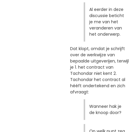
Al eerder in deze
discussie beticht
je me van het
veranderen van
het onderwerp.
Dat klopt, omdat je schrijft
over de werkwijze van
bepaalde uitgeverijen, terwijl
je 1. het contract van
Tachondar niet kent 2.
Tachondar het contract al
hééft ondertekend en zich
afvraagt:
Wanneer hak je
de knoop door?
Op welk punt zeg