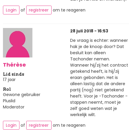
Login
of
registreer
om te reageren
28 juli 2018 - 16:53
De vraag is echter: wanneer
hak je de knoop door? Dat
besluit kan alleen
Tachonder nemen.
Thérèse
Wanneer hij/zij het contract
getekend heeft, is hij/zij
Lid sinds
eraan gebonden. Het is
17 jaar
alleen lastig dat de andere
partij (nog) niet getekend
Rol
Gewone gebruiker
heeft. Voor je -Tachonder -
Pluslid
stappen neemt, moet je
Moderator
zelf goed weten wat je
werkelijk wilt.
Login
of
registreer
om te reageren