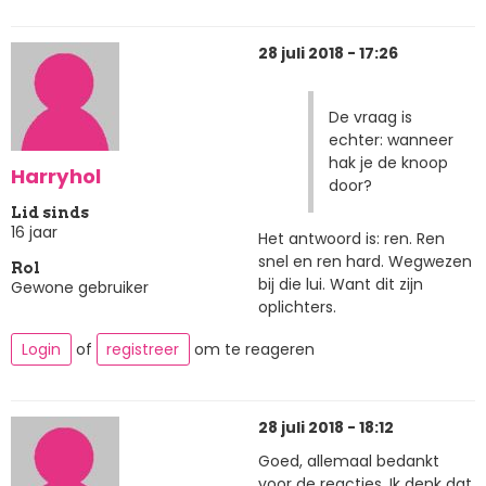
28 juli 2018 - 17:26
De vraag is
echter: wanneer
hak je de knoop
Harryhol
door?
Lid sinds
16 jaar
Het antwoord is: ren. Ren
snel en ren hard. Wegwezen
Rol
bij die lui. Want dit zijn
Gewone gebruiker
oplichters.
Login
of
registreer
om te reageren
28 juli 2018 - 18:12
Goed, allemaal bedankt
voor de reacties. Ik denk dat