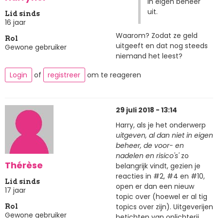
in eigen beheer
uit.
Lid sinds
16 jaar
Waarom? Zodat ze geld
Rol
uitgeeft en dat nog steeds
Gewone gebruiker
niemand het leest?
Login
of
registreer
om te reageren
29 juli 2018 - 13:14
Harry, als je het onderwerp
uitgeven, al dan niet in eigen
beheer, de voor- en
nadelen en risico's'
zo
Thérèse
belangrijk vindt, gezien je
reacties in #2, #4 en #10,
Lid sinds
open er dan een nieuw
17 jaar
topic over (hoewel er al tig
topics over zijn). Uitgeverijen
Rol
Gewone gebruiker
betichten van oplichterij,