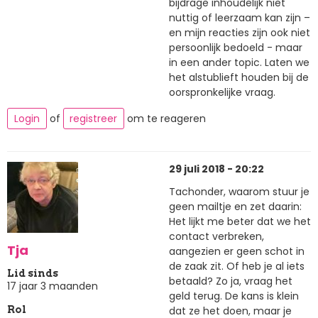
bijdrage inhoudelijk niet
nuttig of leerzaam kan zijn –
en mijn reacties zijn ook niet
persoonlijk bedoeld - maar
in een ander topic. Laten we
het alstublieft houden bij de
oorspronkelijke vraag.
Login
of
registreer
om te reageren
29 juli 2018 - 20:22
Tachonder, waarom stuur je
geen mailtje en zet daarin:
Het lijkt me beter dat we het
contact verbreken,
Tja
aangezien er geen schot in
de zaak zit. Of heb je al iets
Lid sinds
betaald? Zo ja, vraag het
17 jaar 3 maanden
geld terug. De kans is klein
dat ze het doen, maar je
Rol