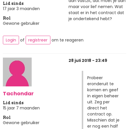
aan vastzit, dat moet je dan
Lid sinds
maar voor lief nemen. Wat
17 jaar 3 maanden
staat er in het contract dat
je ondertekend hebt?
Rol
Gewone gebruiker
Login
of
registreer
om te reageren
28 juli 2018 - 23:49
Probeer
eronderuit te
komen en geef
Tachondar
in eigen beheer
uit. Zeg per
Lid sinds
direct het
15 jaar 7 maanden
contract op.
Rol
Misschien dat je
Gewone gebruiker
er nog een half