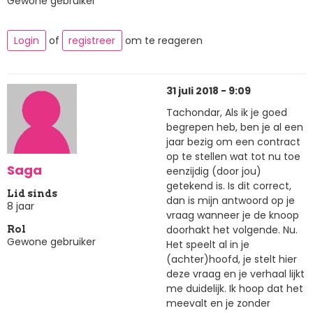
Gewone gebruiker
Login
of
registreer
om te reageren
31 juli 2018 - 9:09
Tachondar, Als ik je goed
begrepen heb, ben je al een
jaar bezig om een contract
op te stellen wat tot nu toe
Saga
eenzijdig (door jou)
getekend is. Is dit correct,
Lid sinds
dan is mijn antwoord op je
8 jaar
vraag wanneer je de knoop
doorhakt het volgende. Nu.
Rol
Gewone gebruiker
Het speelt al in je
(achter)hoofd, je stelt hier
deze vraag en je verhaal lijkt
me duidelijk. Ik hoop dat het
meevalt en je zonder