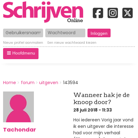
Gebruikersnaam
Wachtwoord
Nieuw profiel aanmaken
Een nieuw wachtwoord kiezen
Hoofdmenu
BREADCRUMBS
Home
forum
uitgeven
143594
You
are
Wanneer hak je de
here:
knoop door?
28 juli 2018 - 11:33
Hoi iedereen Vorig jaar vond
ik een uitgever die interesse
Tachondar
had voor mijn verhaal