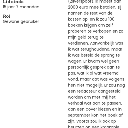
(Zilverspoor). Ik moest dan
Lid sinds
15 jaar 7 maanden
2000 euro mee betalen, zij
namen de rest van de
Rol
kosten op, en ik zou 100
Gewone gebruiker
boeken krijgen om zelf
proberen te verkopen en zo
mijn geld terug te
verdienen. Aanvankelijk was
ik wat terughoudend, maar
ik was bereid de sprong te
wagen. Er kwam wel geen
persoonlijk gesprek aan te
pas, wat ik al wat vreemd
vond, maar dat was volgens
hen niet mogelijk. Er zou nog
een redacteur aangesteld
worden om met mij het
verhaal wat aan te passen,
dan een cover kiezen en in
september kon het boek af
zijn. Voorts zou ik ook op
beurzen op een kraampje