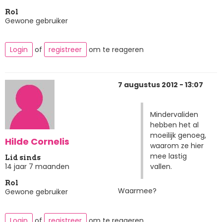
Rol
Gewone gebruiker
Login
of
registreer
om te reageren
7 augustus 2012 - 13:07
Mindervaliden
hebben het al
moeilijk genoeg,
Hilde Cornelis
waarom ze hier
mee lastig
Lid sinds
vallen.
14 jaar 7 maanden
Rol
Waarmee?
Gewone gebruiker
Login
of
registreer
om te reageren