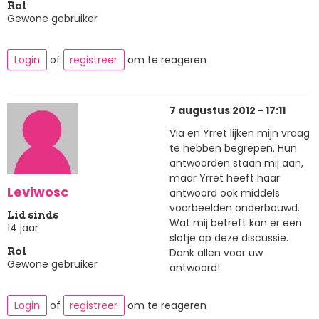
Rol
Gewone gebruiker
Login
of
registreer
om te reageren
7 augustus 2012 - 17:11
Via en Yrret lijken mijn vraag
te hebben begrepen. Hun
antwoorden staan mij aan,
maar Yrret heeft haar
Leviwosc
antwoord ook middels
voorbeelden onderbouwd.
Lid sinds
Wat mij betreft kan er een
14 jaar
slotje op deze discussie.
Dank allen voor uw
Rol
Gewone gebruiker
antwoord!
Login
of
registreer
om te reageren