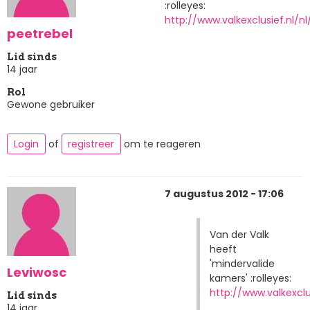
:rolleyes:
http://www.valkexclusief.nl/nl
peetrebel
Lid sinds
14 jaar
Rol
Gewone gebruiker
Login
of
registreer
om te reageren
7 augustus 2012 - 17:06
Van der Valk
heeft
'mindervalide
Leviwosc
kamers' :rolleyes:
http://www.valkexclus
Lid sinds
14 jaar