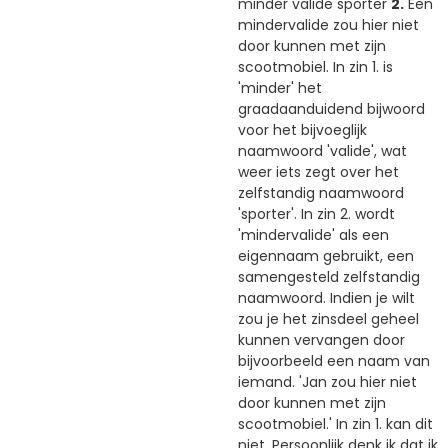
minder valide sporter
2.
Een
mindervalide zou hier niet
door kunnen met zijn
scootmobiel. In zin 1. is
'minder' het
graadaanduidend bijwoord
voor het bijvoeglijk
naamwoord 'valide', wat
weer iets zegt over het
zelfstandig naamwoord
'sporter'. In zin 2. wordt
'mindervalide' als een
eigennaam gebruikt, een
samengesteld zelfstandig
naamwoord. Indien je wilt
zou je het zinsdeel geheel
kunnen vervangen door
bijvoorbeeld een naam van
iemand. 'Jan zou hier niet
door kunnen met zijn
scootmobiel.' In zin 1. kan dit
niet. Persoonlijk denk ik dat ik