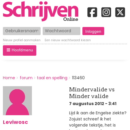
Gebruikersnaam
Wachtwoord
Nieuw profiel aanmaken
Een nieuw wachtwoord kiezen
Hoofdmenu
BREADCRUMBS
Home
forum
taal en spelling
113460
You
are
Mindervalide vs
here:
Minder valide
7 augustus 2012 - 3:41
Lijd ik aan de Engelse ziekte?
Zojuist schreef ik het
Leviwosc
volgende tekstje, het is