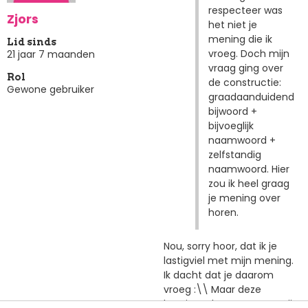
respecteer was
Zjors
het niet je
mening die ik
Lid sinds
vroeg. Doch mijn
21 jaar 7 maanden
vraag ging over
Rol
de constructie:
Gewone gebruiker
graadaanduidend
bijwoord +
bijvoeglijk
naamwoord +
zelfstandig
naamwoord. Hier
zou ik heel graag
je mening over
horen.
Nou, sorry hoor, dat ik je
lastigviel met mijn mening.
Ik dacht dat je daarom
vroeg :\\ Maar deze
hernieuwde vraag naar mijn