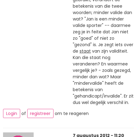
betekenis van die twee
woorden; minder valide dan
wat? "Jan is een minder
valide sporter" -- daarmee
zeg je in feite dat Jan niet
zo "goed" of niet zo
"gezond" is. Je zegt iets over
de
staat
van zijn validiteit.
Kan die staat nog
veranderen? En waarmee
vergelijk je? - zoals gezegd,
minder dan wat? Maar
"mindervalide" heeft de
betekenis van
"gehandicapt/invalide". Er zit
dus wel degelijk verschil in.
Login
of
registreer
om te reageren
7 augustus 2012 - 11:20