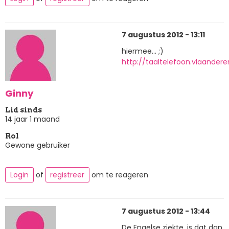
7 augustus 2012 - 13:11
hiermee... ;)
http://taaltelefoon.vlaander
Ginny
Lid sinds
14 jaar 1 maand
Rol
Gewone gebruiker
Login
of
registreer
om te reageren
7 augustus 2012 - 13:44
De Engelse ziekte, is dat dan