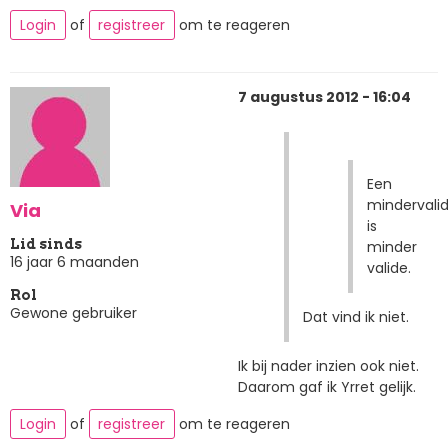
Login
of
registreer
om te reageren
7 augustus 2012 - 16:04
Een
mindervali
Via
is
Lid sinds
minder
16 jaar 6 maanden
valide.
Rol
Gewone gebruiker
Dat vind ik niet.
Ik bij nader inzien ook niet.
Daarom gaf ik Yrret gelijk.
Login
of
registreer
om te reageren