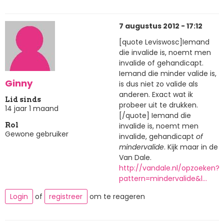
7 augustus 2012 - 17:12
[quote Leviswosc]Iemand
die invalide is, noemt men
invalide of gehandicapt.
Iemand die minder valide is,
Ginny
is dus niet zo valide als
anderen. Exact wat ik
Lid sinds
probeer uit te drukken.
14 jaar 1 maand
[/quote] Iemand die
invalide is, noemt men
Rol
Gewone gebruiker
invalide, gehandicapt
of
mindervalide
. Kijk maar in de
Van Dale.
http://vandale.nl/opzoeken?
pattern=mindervalide&l…
Login
of
registreer
om te reageren