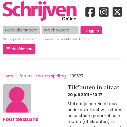
Gebruikersnaam
Wachtwoord
Nieuw profiel aanmaken
Een nieuw wachtwoord kiezen
Hoofdmenu
BREADCRUMBS
Home
forum
taal en spelling
109527
You
are
Tikfouten in citaat
here:
20 juli 2011 - 10:17
Stel dat je een zin of een
ander stuk tekst wilt citeren
en er staan grammaticale
Four Seasons
fouten (of tikfouten) in.