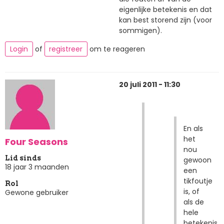
eigenlijke betekenis en dat
kan best storend zijn (voor
sommigen).
Login
of
registreer
om te reageren
20 juli 2011 - 11:30
En als
het
Four Seasons
nou
Lid sinds
gewoon
18 jaar 3 maanden
een
tikfoutje
Rol
is, of
Gewone gebruiker
als de
hele
betekenis