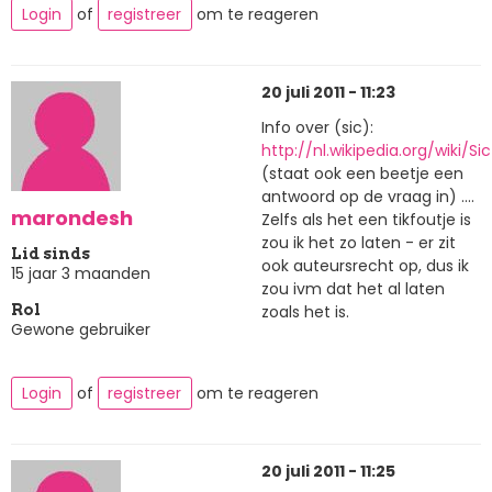
Login
of
registreer
om te reageren
20 juli 2011 - 11:23
Info over (sic):
http://nl.wikipedia.org/wiki/S
(staat ook een beetje een
antwoord op de vraag in) ....
marondesh
Zelfs als het een tikfoutje is
zou ik het zo laten - er zit
Lid sinds
ook auteursrecht op, dus ik
15 jaar 3 maanden
zou ivm dat het al laten
zoals het is.
Rol
Gewone gebruiker
Login
of
registreer
om te reageren
20 juli 2011 - 11:25