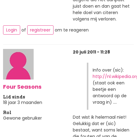
juist doen en dan gaat het
hele doel van citeren
volgens mij verloren.
Login
of
registreer
om te reageren
20 juli 2011 - 11:28
Info over (sic):
http://nl.wikipedia.o
(staat ook een
Four Seasons
beetje een
antwoord op de
Lid sinds
vraag in) ....
18 jaar 3 maanden
Rol
Dat wist ik helemaal niet!
Gewone gebruiker
Gelukkig dat er (sic)
bestaat, want soms leiden
die fouten af van de