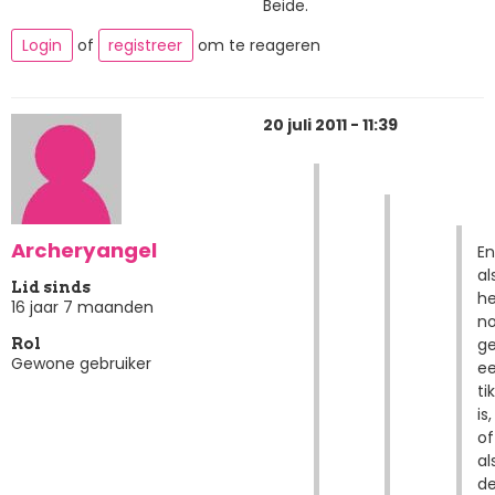
Beide.
Login
of
registreer
om te reageren
20 juli 2011 - 11:39
Archeryangel
En
al
Lid sinds
he
16 jaar 7 maanden
n
g
Rol
Gewone gebruiker
e
ti
is,
of
al
d