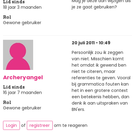
Mag je deze dan wijzigen als
Lid sinds
je ze gaat gebruiken?
18 jaar 3 maanden
Rol
Gewone gebruiker
20 juli 2011 - 10:49
Persoonlijk zou ik zeggen
van niet. Misschien komt
het omdat ik gewend ben
niet te citeren, maar
Archeryangel
referenties te geven. Vooral
bij grammatica fouten kan
Lid sinds
het in een grotere context
16 jaar 7 maanden
een betekenis hebben, dan
denk ik aan uitspraken van
Rol
Gewone gebruiker
BN'ers.
Login
of
registreer
om te reageren