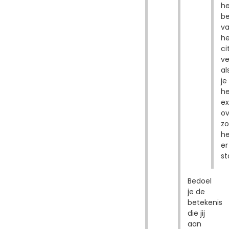
he
be
v
he
ci
ve
al
je
he
ex
o
zo
he
er
st
Bedoel
je de
betekenis
die jij
aan