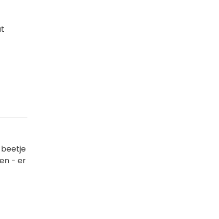
at
 beetje
ten - er