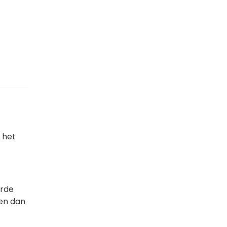
n het
erde
 en dan