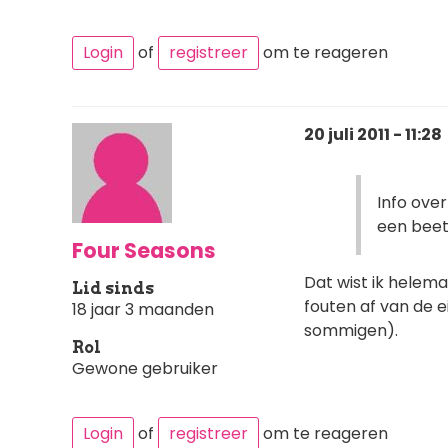
Login
of
registreer
om te reageren
20 juli 2011 - 11:28
Info over
een beetj
Four Seasons
Dat wist ik helema
Lid sinds
fouten af van de e
18 jaar 3 maanden
sommigen).
Rol
Gewone gebruiker
Login
of
registreer
om te reageren