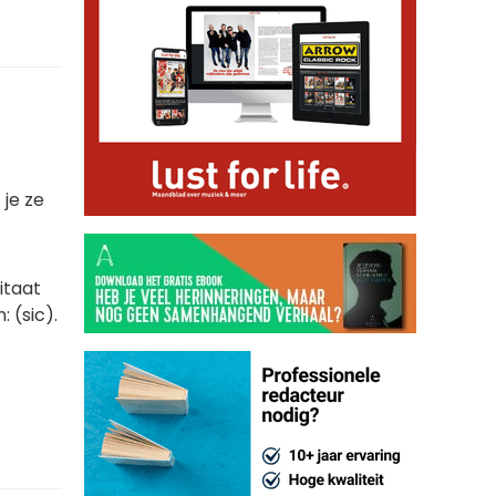
 je ze
itaat
 (sic).