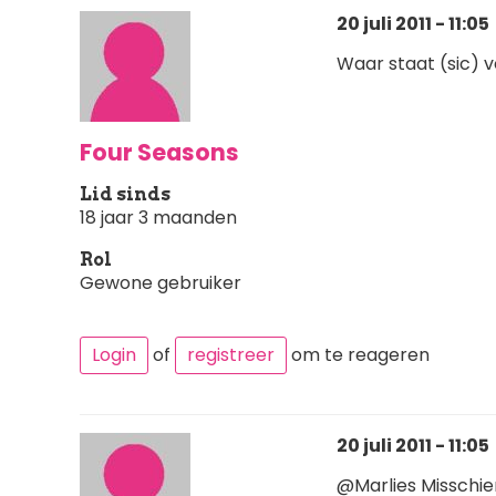
20 juli 2011 - 11:05
Waar staat (sic) 
Four Seasons
Lid sinds
18 jaar 3 maanden
Rol
Gewone gebruiker
Login
of
registreer
om te reageren
20 juli 2011 - 11:05
@Marlies Misschien