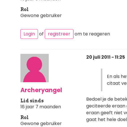
Rol
Gewone gebruiker
Login
of
registreer
om te reageren
20 juli 2011 - 11:25
En als he
citaat v
Archeryangel
Bedoel je de beteke
Lid sinds
geciteerde eraan 
16 jaar 7 maanden
eraan geeft niet 
Rol
gaat het hele doel
Gewone gebruiker