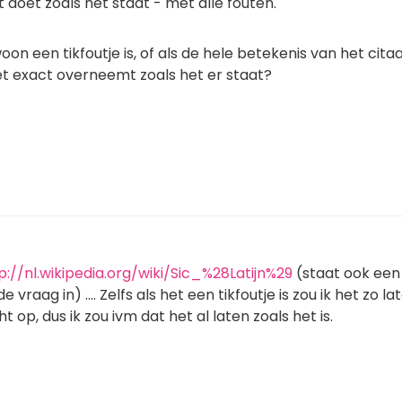
 doet zoals het staat - met alle fouten.
oon een tikfoutje is, of als de hele betekenis van het cita
et exact overneemt zoals het er staat?
p://nl.wikipedia.org/wiki/Sic_%28Latijn%29
(staat ook een
vraag in) .... Zelfs als het een tikfoutje is zou ik het zo la
t op, dus ik zou ivm dat het al laten zoals het is.