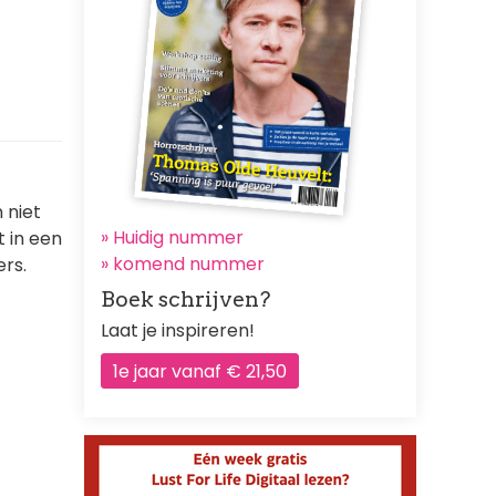
 niet
» Huidig nummer
t in een
»
komend nummer
rs.
Boek schrijven?
Laat je inspireren!
1e jaar vanaf € 21,50