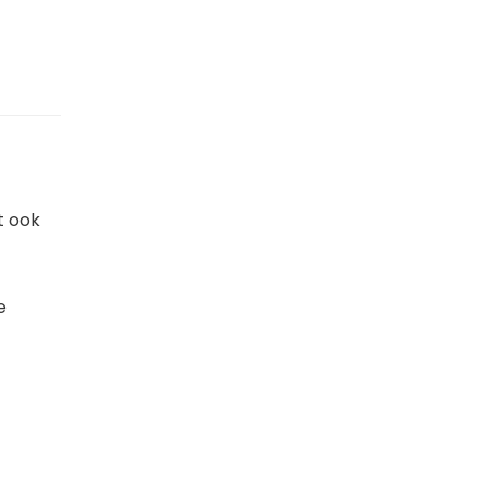
t ook
e