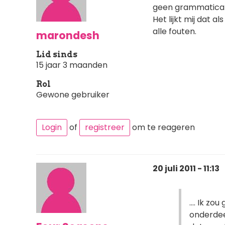
geen grammatica f
Het lijkt mij dat 
alle fouten.
marondesh
Lid sinds
15 jaar 3 maanden
Rol
Gewone gebruiker
Login
of
registreer
om te reageren
20 juli 2011 - 11:13
.... Ik z
onderdeel