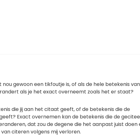
t nou gewoon een tikfoutje is, of als de hele betekenis va
erandert als je het exact overneemt zoals het er staat?
nis die jij aan het citaat geeft, of de betekenis die de
geeft? Exact overnemen kan de betekenis die de gecite
veranderen, dat zou de degene die het aanpast juist doen
 van citeren volgens mij verloren.