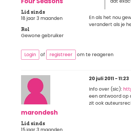
Four Seasons
dat exact
Lid sinds
En als het nou gew
18 jaar 3 maanden
verandert als je h
Rol
Gewone gebruiker
Login
of
registreer
om te reageren
20 juli 2011 - 11:23
Info over (sic):
htt
een antwoord op de 
zit ook auteursrech
marondesh
Lid sinds
15 jaar 3 maanden