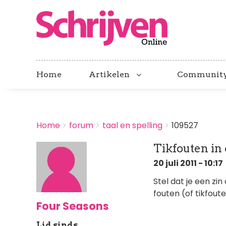
Home
Artikelen
Communit
BREADCRUMBS
Home
forum
taal en spelling
109527
You
are
Tikfouten in 
here:
20 juli 2011 - 10:17
Stel dat je een zi
fouten (of tikfoute
Four Seasons
Lid sinds