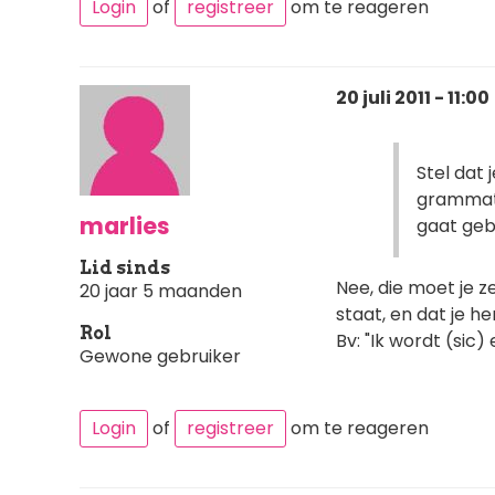
Login
of
registreer
om te reageren
20 juli 2011 - 11:00
Stel dat 
grammatic
marlies
gaat geb
Lid sinds
Nee, die moet je z
20 jaar 5 maanden
staat, en dat je he
Rol
Bv: "Ik wordt (sic) 
Gewone gebruiker
Login
of
registreer
om te reageren