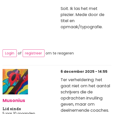
Soit. Ik las het met
plezier. Mede door de
titel en
opmaak/typografie.
Login
of
registreer
om te reageren
6 december 2025 - 14:55
Ter verheldering: het
gaat niet om het aantal
schrijvers die de
opdrachten invulling
Musonius
geven, maar om
Lid sinds
deelnemende coaches.
5 jaar 10 maanden