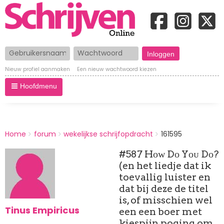
Gebruikersnaam
Wachtwoord
Nieuw profiel aanmaken
Een nieuw wachtwoord kiezen
Hoofdmenu
BREADCRUMBS
Home
forum
wekelijkse schrijfopdracht
161595
You
are
#587 Hᴏᴡ Dᴏ Yᴏᴜ Dᴏ?
here:
(en het liedje dat ik
toevallig luister en
dat bij deze de titel
is, of misschien wel
Tinus Empiricus
een een boer met
kiespijn poging om