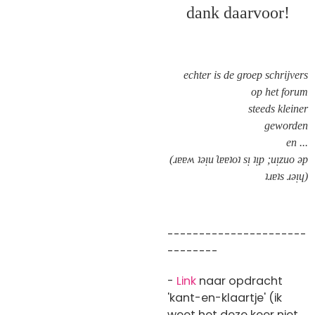
dank daarvoor!
echter is de groep
schrijv
ers
op het forum
steeds kleiner
geworden
en ...
(ɹɐɐʍ ʇǝᴉu ʅɐɐʇoʇ sᴉ ʇᴉp ;uᴉzuo ǝp
ʇɹɐʇs ɹǝᴉɥ)
----------------------
--------
-
Link
naar opdracht
'kant-en-klaartje' (ik
weet het deze keer niet