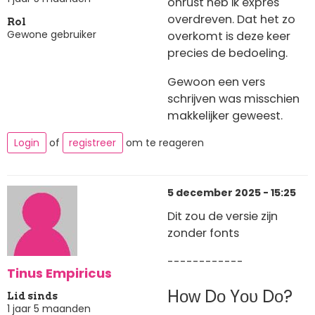
onrust heb ik expres
overdreven. Dat het zo
Rol
Gewone gebruiker
overkomt is deze keer
precies de bedoeling.
Gewoon een vers
schrijven was misschien
makkelijker geweest.
Login
of
registreer
om te reageren
5 december 2025 - 15:25
Dit zou de versie zijn
zonder fonts
------------
Tinus Empiricus
Hᴏᴡ Dᴏ Yᴏᴜ Dᴏ?
Lid sinds
1 jaar 5 maanden