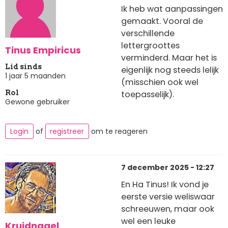
Ik heb wat aanpassingen
gemaakt. Vooral de
verschillende
lettergroottes
Tinus Empiricus
verminderd. Maar het is
Lid sinds
eigenlijk nog steeds lelijk
1 jaar 5 maanden
(misschien ook wel
toepasselijk).
Rol
Gewone gebruiker
Login
of
registreer
om te reageren
7 december 2025 - 12:27
En Ha Tinus! Ik vond je
eerste versie weliswaar
schreeuwen, maar ook
wel een leuke
Kruidnagel