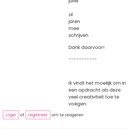
jullie
al
jaren
mee
schrijven
Dank daarvoor!
-----------
Ik vindt het moeilijk om in
een opdracht als deze
veel creativiteit toe te
voegen.
Login
of
registreer
om te reageren