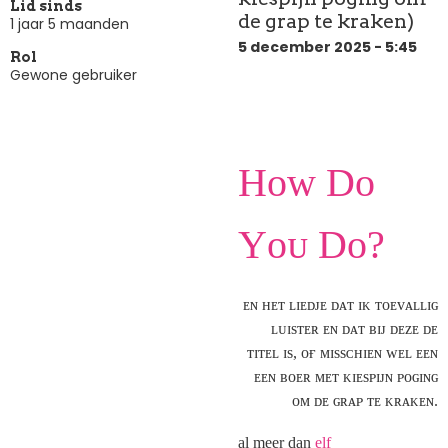
Lid sinds
de grap te kraken)
1 jaar 5 maanden
5 december 2025 - 5:45
Rol
Gewone gebruiker
Hᴏᴡ Dᴏ
Yᴏᴜ Dᴏ?
ᴇɴ ʜᴇᴛ ʟɪᴇᴅᴊᴇ ᴅᴀᴛ ɪᴋ ᴛᴏᴇᴠᴀʟʟɪɢ
ʟᴜɪsᴛᴇʀ ᴇɴ ᴅᴀᴛ ʙɪᴊ ᴅᴇᴢᴇ ᴅᴇ
ᴛɪᴛᴇʟ ɪs, ᴏғ ᴍɪssᴄʜɪᴇɴ ᴡᴇʟ ᴇᴇɴ
ᴇᴇɴ ʙᴏᴇʀ ᴍᴇᴛ ᴋɪᴇsᴘɪᴊɴ ᴘᴏɢɪɴɢ
ᴏᴍ ᴅᴇ ɢʀᴀᴘ ᴛᴇ ᴋʀᴀᴋᴇɴ.
al meer
dan
elf