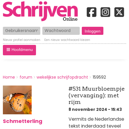
Gebruikersnaam
Wachtwoord
Nieuw profiel aanmaken
Een nieuw wachtwoord kiezen
Hoofdmenu
BREADCRUMBS
Home
forum
wekelijkse schrijfopdracht
159592
You
are
#531 Muurbloempje
here:
(vervanging): met
rijm
8 november 2024 - 15:43
Vermits de Nederlandse
Schmetterling
tekst inderdaad teveel