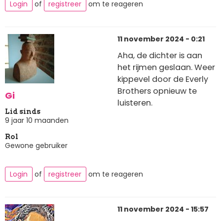
Login
of
registreer
om te reageren
11 november 2024 - 0:21
Aha, de dichter is aan
het rijmen geslaan. Weer
kippevel door de Everly
Brothers opnieuw te
Gi
luisteren.
Lid sinds
9 jaar 10 maanden
Rol
Gewone gebruiker
Login
of
registreer
om te reageren
11 november 2024 - 15:57