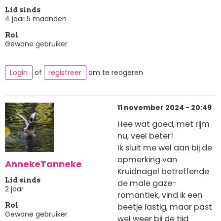
Lid sinds
4 jaar 5 maanden
Rol
Gewone gebruiker
Login
of
registreer
om te reageren
11 november 2024 - 20:49
Hee wat goed, met rijm
nu, veel beter!
Ik sluit me wel aan bij de
opmerking van
AnnekeTanneke
Kruidnagel betreffende
Lid sinds
de male gaze-
2 jaar
romantiek, vind ik een
beetje lastig, maar past
Rol
Gewone gebruiker
wel weer bij de tijd