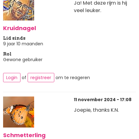
Ja! Met deze rijm is hij
veel leuker.
Kruidnagel
Lid sinds
9 jaar 10 maanden
Rol
Gewone gebruiker
Login
of
registreer
om te reageren
11 november 2024 - 17:08
Joepie, thanks K.N.
Schmetterling