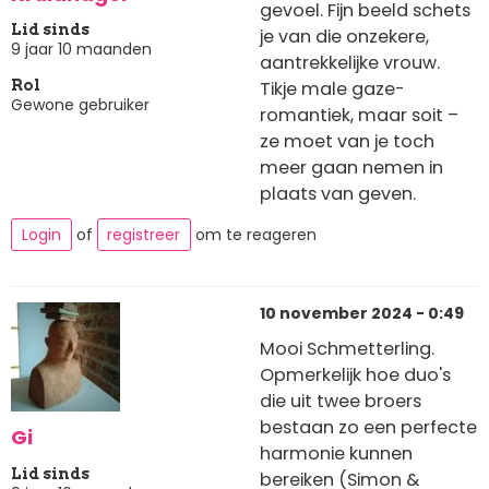
gevoel. Fijn beeld schets
Lid sinds
je van die onzekere,
9 jaar 10 maanden
aantrekkelijke vrouw.
Tikje male gaze-
Rol
Gewone gebruiker
romantiek, maar soit –
ze moet van je toch
meer gaan nemen in
plaats van geven.
Login
of
registreer
om te reageren
10 november 2024 - 0:49
Mooi Schmetterling.
Opmerkelijk hoe duo's
die uit twee broers
bestaan zo een perfecte
Gi
harmonie kunnen
Lid sinds
bereiken (Simon &