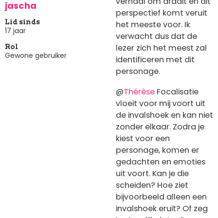
verhaal om draait en dit
jascha
perspectief komt veruit
Lid sinds
het meeste voor. Ik
17 jaar
verwacht dus dat de
lezer zich het meest zal
Rol
Gewone gebruiker
identificeren met dit
personage.
@
Thérèse
Focalisatie
vloeit voor mij voort uit
de invalshoek en kan niet
zonder elkaar. Zodra je
kiest voor een
personage, komen er
gedachten en emoties
uit voort. Kan je die
scheiden? Hoe ziet
bijvoorbeeld alleen een
invalshoek eruit? Of zeg