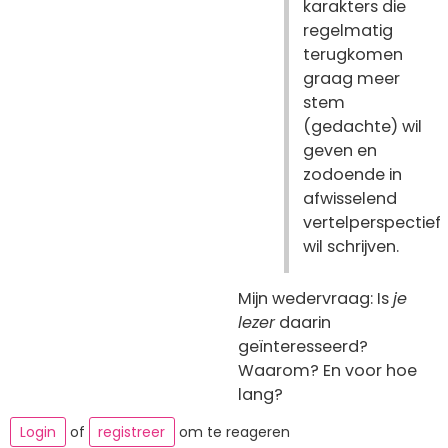
karakters die
regelmatig
terugkomen
graag meer
stem
(gedachte) wil
geven en
zodoende in
afwisselend
vertelperspectief
wil schrijven.
Mijn wedervraag: Is
je
lezer
daarin
geïnteresseerd?
Waarom? En voor hoe
lang?
Login
of
registreer
om te reageren