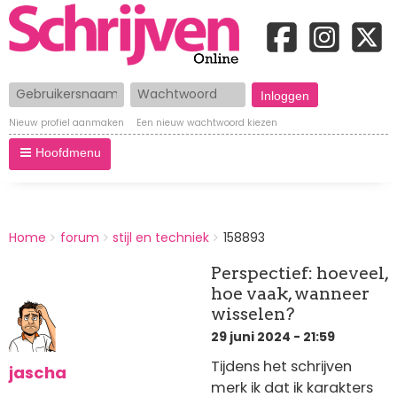
Gebruikersnaam
Wachtwoord
Nieuw profiel aanmaken
Een nieuw wachtwoord kiezen
Hoofdmenu
BREADCRUMBS
Home
forum
stijl en techniek
158893
You
are
Perspectief: hoeveel,
here:
hoe vaak, wanneer
wisselen?
29 juni 2024 - 21:59
Tijdens het schrijven
jascha
merk ik dat ik karakters