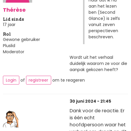
aan het lezen
Thérèse
ben (Second
Glance) is zelfs
Lid sinds
vanuit zeven
17 jaar
perspectieven
Rol
beschreven.
Gewone gebruiker
Pluslid
Moderator
Wordt uit het verhaal
duidelijk waarom ze voor die
aanpak gekozen heeft?
Login
of
registreer
om te reageren
30 juni 2024 - 21:45
Dank voor de reactie. Er
is één echt
hoofdpersoon waar het