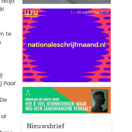
altijd
él
om te
n
ij
j Paal
 De
 al
Nieuwsbrief