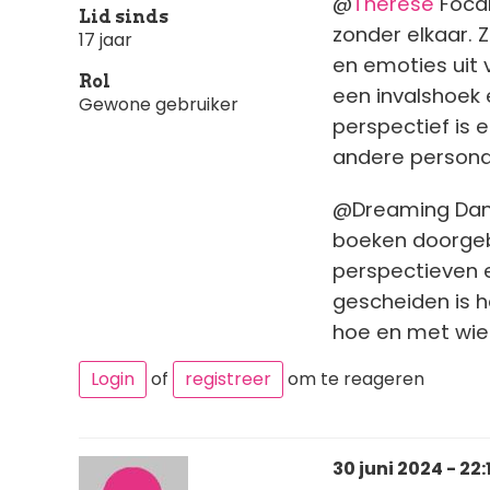
@
Thérèse
Focal
Lid sinds
zonder elkaar. 
17 jaar
en emoties uit v
Rol
een invalshoek 
Gewone gebruiker
perspectief is
andere persona
@Dreaming Dank
boeken doorgebl
perspectieven e
gescheiden is he
hoe en met wie j
Login
of
registreer
om te reageren
30 juni 2024 - 22: