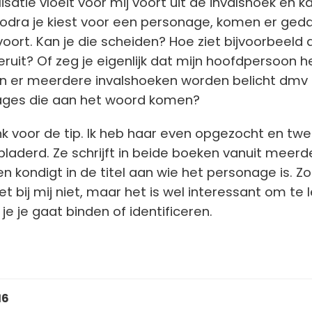
isatie vloeit voor mij voort uit de invalshoek en k
Zodra je kiest voor een personage, komen er ged
oort. Kan je die scheiden? Hoe ziet bijvoorbeeld 
eruit? Of zeg je eigenlijk dat mijn hoofdpersoon h
 en er meerdere invalshoeken worden belicht dmv
ges die aan het woord komen?
 voor de tip. Ik heb haar even opgezocht en tw
aderd. Ze schrijft in beide boeken vanuit meerd
n kondigt in de titel aan wie het personage is. Zo
t bij mij niet, maar het is wel interessant om te 
e je gaat binden of identificeren.
16