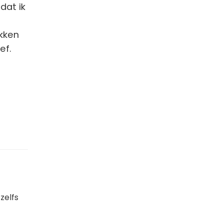
dat ik
kken
ef.
zelfs