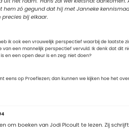
d uit het raam. 'Hans zal wel kletsnat aankomen.
het hem zó gegund dat hij met Janneke kennismaa
precies bij elkaar.
heb ik ook een vrouwelijk perspectief waarbij de laatste z
van een mannelijk perspectief vervuld. Ik denk dat dit ni
 is en een open deur is en zeg: niet doen?
nt eens op Proeflezen; dan kunnen we kijken hoe het ove
04
en om boeken van Jodi Picoult te lezen. Zij schrijft