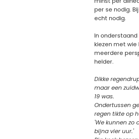
minst per alinea
per se nodig. B
echt nodig.
In onderstaand 
kiezen met wie 
meerdere perspe
helder.
Dikke regendrupp
maar een zuidwes
19 was.
Ondertussen ge
regen tikte op 
'We kunnen zo oo
bijna vier uur.'