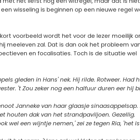
 met het liefst nog een witregel, maar dat is niet 
ij een wisseling is beginnen op een nieuwe regel w
kort voorbeeld wordt het voor de lezer moeilijk 
hij meeleven zal. Dat is dan ook het probleem va
ctieven en focalisaties. Toch is de situatie wel
els gleden in Hans' nek. Hij rilde. Rotweer. Had h
ter. 't Zou zeker nog een halfuur duren eer hij bi
noot Janneke van haar glaasje sinaasappelsap.
het houten dak van het strandpaviljoen. Gezellig.
k wel een wijntje nemen,' zei ze tegen Ria, 'het is