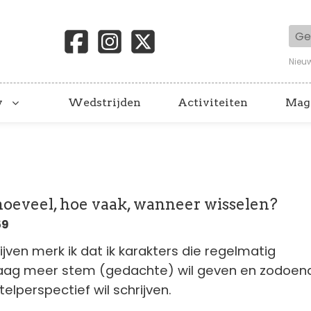
Geb
Nieu
y
Wedstrijden
Activiteiten
Mag
 hoeveel, hoe vaak, wanneer wisselen?
59
ijven merk ik dat ik karakters die regelmatig
ag meer stem (gedachte) wil geven en zodoend
elperspectief wil schrijven.