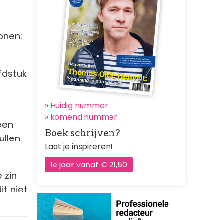
sonen:
fdstuk
» Huidig nummer
»
komend nummer
een
Boek schrijven?
ullen
Laat je inspireren!
1e jaar vanaf € 21,50
 zin
it niet