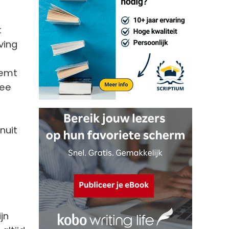
t
ving
oemt
wee
nuit
e
jn