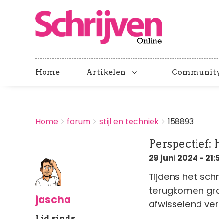
Home
Artikelen
Communit
BREADCRUMBS
Home
forum
stijl en techniek
158893
You
are
Perspectief:
here:
29 juni 2024 - 21:
Tijdens het schr
terugkomen gra
jascha
afwisselend vert
Lid sinds