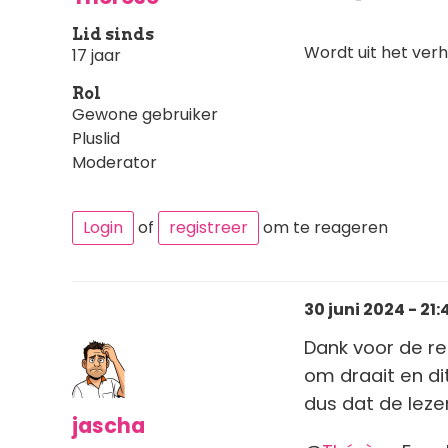
Lid sinds
Wordt uit het ver
17 jaar
Rol
Gewone gebruiker
Pluslid
Moderator
Login
of
registreer
om te reageren
30 juni 2024 - 21:
Dank voor de re
om draait en di
dus dat de leze
jascha