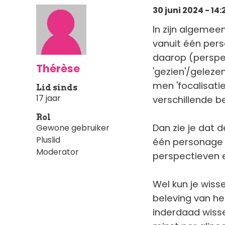
30 juni 2024 - 14:
In zijn algemee
vanuit één pers
daarop (perspec
Thérèse
'gezien'/geleze
men 'focalisatie
Lid sinds
17 jaar
verschillende b
Rol
Dan zie je dat d
Gewone gebruiker
Pluslid
één personage 
Moderator
perspectieven e
Wel kun je wiss
beleving van het
inderdaad wisse