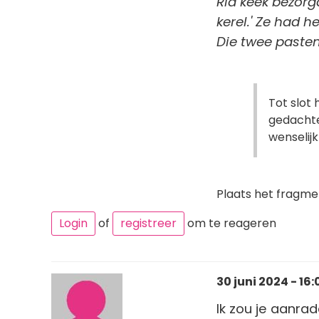
Ria keek bezorg
kerel.' Ze had 
Die twee pasten 
Tot slot 
gedachte 
wenselijk
Plaats het fragme
Login
of
registreer
om te reageren
30 juni 2024 - 16:
Ik zou je aanrad