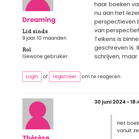
haar boeken van
nu aan het leze
Dreaming
perspectieven b
van perspectief
Lid sinds
9 jaar 10 maanden
Telkens is binne
geschreven is. I
Rol
schrijven, maar
Gewone gebruiker
Login
of
registreer
om te reageren
30 juni 2024 - 18:
Het boek
vanuit z
Thérèse