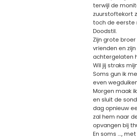
terwijl de moni
zuurstoftekort 
toch de eerste m
Doodstil.
Zijn grote broe
vrienden en zij
achtergelaten h
Wil jij straks m
Soms gun ik meze
even wegduiken 
Morgen maak ik 
en sluit de son
dag opnieuw een 
zal hem naar d
opvangen bij th
En soms ..., met