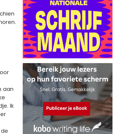
schien
 horen.
voor
m aan
ke
je. Ik
eer
k de