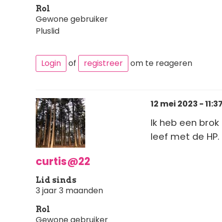
Rol
Gewone gebruiker
Pluslid
Login
of
registreer
om te reageren
12 mei 2023 - 11:3
Ik heb een brok 
leef met de HP.
curtis@22
Lid sinds
3 jaar 3 maanden
Rol
Gewone gebruiker