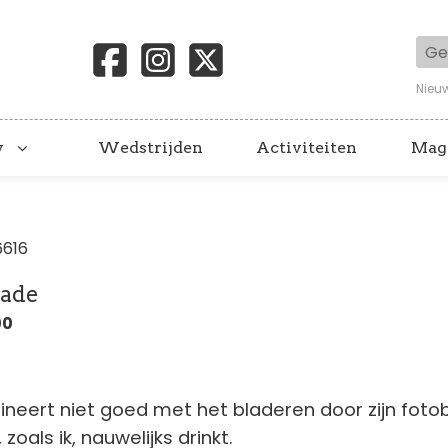
Geb
Nieu
y
Wedstrijden
Activiteiten
Mag
6616
hade
00
neert niet goed met het bladeren door zijn foto
, zoals ik, nauwelijks drinkt.