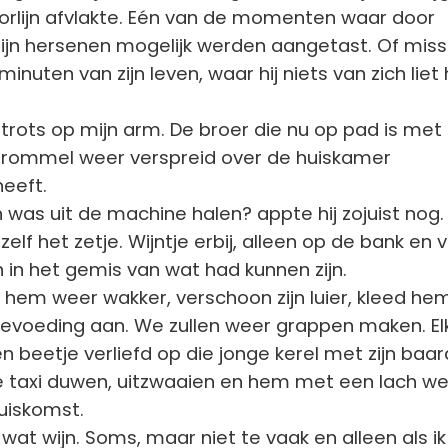
torlijn afvlakte. Eén van de momenten waar door
zijn hersenen mogelijk werden aangetast. Of mis
inuten van zijn leven, waar hij niets van zich liet
r trots op mijn arm. De broer die nu op pad is met
n rommel weer verspreid over de huiskamer
eeft.
ijn was uit de machine halen? appte hij zojuist nog.
lf het zetje. Wijntje erbij, alleen op de bank en 
in het gemis van wat had kunnen zijn.
hem weer wakker, verschoon zijn luier, kleed he
devoeding aan. We zullen weer grappen maken. El
beetje verliefd op die jonge kerel met zijn baard
e taxi duwen, uitzwaaien en hem met een lach w
uiskomst.
 wat wijn. Soms, maar niet te vaak en alleen als i