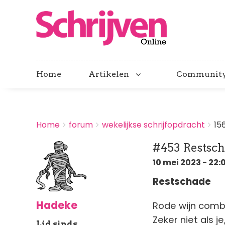
Home
Artikelen
Communit
BREADCRUMBS
Home
forum
wekelijkse schrijfopdracht
15
You
are
#453 Restsc
here:
10 mei 2023 - 22:
Restschade
Hadeke
Rode wijn combi
Zeker niet als je
Lid sinds