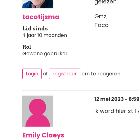
gelezen.
tacotijsma
Grtz,
Taco
Lid sinds
4 jaar 10 maanden
Rol
Gewone gebruiker
Login
of
registreer
om te reageren
12 mei 2023 - 8:5
Ik word hier sti
Emily Claeys