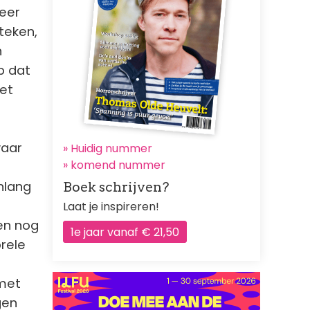
weer
teken,
n
p dat
het
waar
» Huidig nummer
»
komend nummer
nlang
Boek schrijven?
Laat je inspireren!
en nog
1e jaar vanaf € 21,50
rele
 met
gen