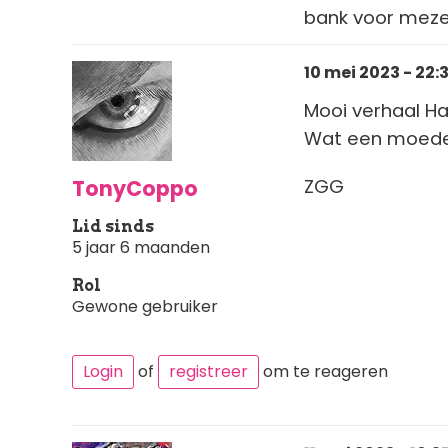
bank voor meze
10 mei 2023 - 22:
Mooi verhaal Ha
Wat een moeder 
TonyCoppo
ZGG
Lid sinds
5 jaar 6 maanden
Rol
Gewone gebruiker
Login
of
registreer
om te reageren