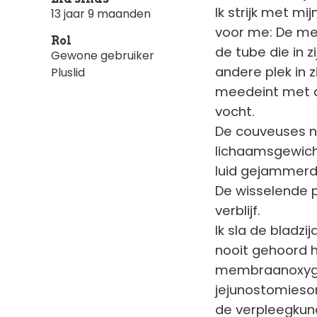
Ik strijk met m
13 jaar 9 maanden
voor me: De met
Rol
de tube die in z
Gewone gebruiker
andere plek in 
Pluslid
meedeint met de 
vocht.
De couveuses n
lichaamsgewicht
luid gejammerd
De wisselende p
verblijf.
Ik sla de bladz
nooit gehoord h
membraanoxygen
jejunostomieson
de verpleegkund