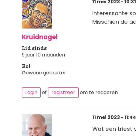
11 mei 2023 - 10:3
Interessante sp
Misschien de aa
Kruidnagel
Lid sinds
9 jaar 10 maanden
Rol
Gewone gebruiker
Login
of
registreer
om te reageren
11 mei 2023 - 11:44
Wat een triest 