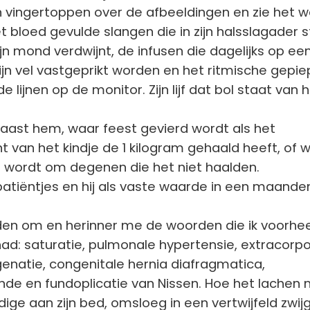
ijn vingertoppen over de afbeeldingen en zie het 
 bloed gevulde slangen die in zijn halsslagader s
ijn mond verdwijnt, de infusen die dagelijks op ee
zijn vel vastgeprikt worden en het ritmische gepie
lijnen op de monitor. Zijn lijf dat bol staat van 
aast hem, waar feest gevierd wordt als het
 van het kindje de 1 kilogram gehaald heeft, of 
 wordt om degenen die het niet haalden.
atiëntjes en hij als vaste waarde in een maande
ijden om en herinner me de woorden die ik voorhe
ad: saturatie, pulmonale hypertensie, extracorpo
atie, congenitale hernia diafragmatica,
de en fundoplicatie van Nissen. Hoe het lachen
ige aan zijn bed, omsloeg in een vertwijfeld zwij