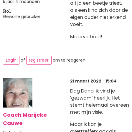
5 jaar 4 maanden
altijd een beetje triest,
als een kind zich door de
Rol
Gewone gebruiker
eigen ouder niet erkend
voelt.
Mooi verhaal!
Login
of
registreer
om te reageren
21 maart 2022 - 15:04
Dag Dana, ik vind je
'gezwam' heerlijk. Het
stemt helemaal overeen
met mijn visie.
Coach Marijcke
Cauwe
Maar ik kan je
overtreffen: ook als