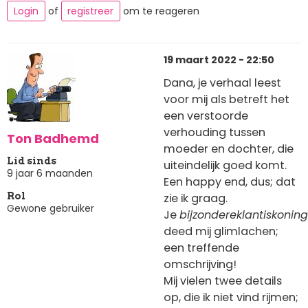
Login
of
registreer
om te reageren
19 maart 2022 - 22:50
Dana, je verhaal leest
voor mij als betreft het
een verstoorde
verhouding tussen
Ton Badhemd
moeder en dochter, die
Lid sinds
uiteindelijk goed komt.
9 jaar 6 maanden
Een happy end, dus; dat
zie ik graag.
Rol
Gewone gebruiker
Je
bijzondereklantiskonin
deed mij glimlachen;
een treffende
omschrijving!
Mij vielen twee details
op, die ik niet vind rijmen;