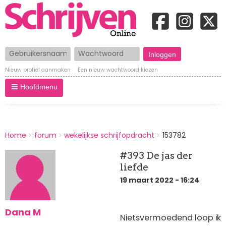
Gebruikersnaam
Wachtwoord
Nieuw profiel aanmaken
Een nieuw wachtwoord kiezen
Hoofdmenu
BREADCRUMBS
Home
forum
wekelijkse schrijfopdracht
153782
You
are
#393 De jas der
here:
liefde
19 maart 2022 - 16:24
Dana M
Nietsvermoedend loop ik