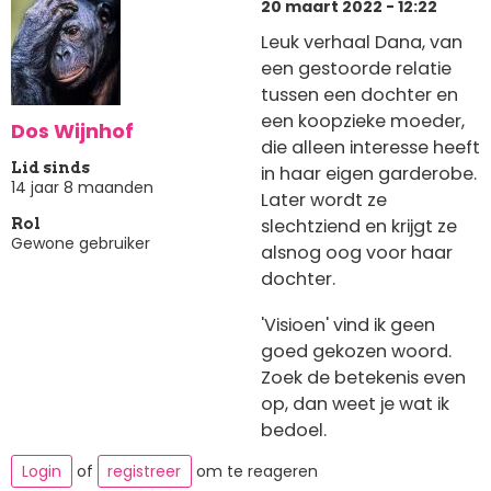
20 maart 2022 - 12:22
Leuk verhaal Dana, van
een gestoorde relatie
tussen een dochter en
een koopzieke moeder,
Dos Wijnhof
die alleen interesse heeft
Lid sinds
in haar eigen garderobe.
14 jaar 8 maanden
Later wordt ze
slechtziend en krijgt ze
Rol
Gewone gebruiker
alsnog oog voor haar
dochter.
'Visioen' vind ik geen
goed gekozen woord.
Zoek de betekenis even
op, dan weet je wat ik
bedoel.
Login
of
registreer
om te reageren