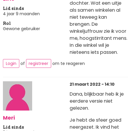
dochter. Wat een uitje
Lid sinds
als samen winkelen al
4 jaar 9 maanden
niet teweeg kan
brengen. De
Rol
Gewone gebruiker
winkeljuffrouw zie ik voor
me, hoogstirritant mens.
In die winkel wil je
nieteens iets passen.
Login
of
registreer
om te reageren
21 maart 2022 - 14:10
Dana, blijkbaar heb ik je
eerdere versie niet
gelezen.
Meri
Je hebt de sfeer goed
neergezet. Ik vind het
Lid sinds