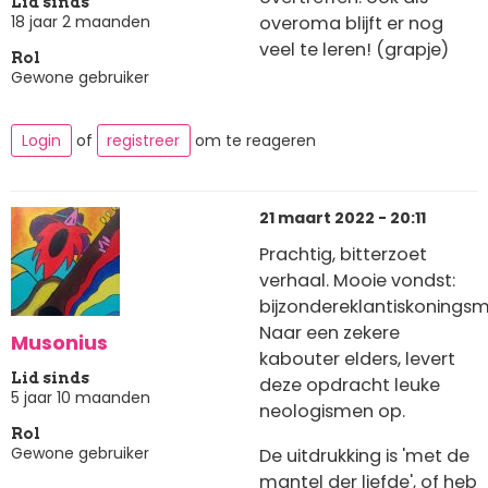
Lid sinds
18 jaar 2 maanden
overoma blijft er nog
veel te leren! (grapje)
Rol
Gewone gebruiker
Login
of
registreer
om te reageren
21 maart 2022 - 20:11
Prachtig, bitterzoet
verhaal. Mooie vondst:
bijzondereklantiskoningsm
Naar een zekere
Musonius
kabouter elders, levert
Lid sinds
deze opdracht leuke
5 jaar 10 maanden
neologismen op.
Rol
Gewone gebruiker
De uitdrukking is 'met de
mantel der liefde', of heb