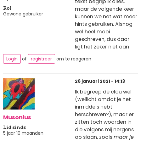
tekst begrijp ik alles,
maar de volgende keer
Rol
Gewone gebruiker
kunnen we net wat meer
hints gebruiken. Alsnog
wel heel mooi
geschreven, dus daar
ligt het zeker niet aan!
Login
of
registreer
om te reageren
26 januari 2021 - 14:13
Ik begreep de clou wel
(wellicht omdat je het
inmiddels hebt
herschreven?), maar er
Musonius
zitten toch woorden in
Lid sinds
die volgens mij nergens
5 jaar 10 maanden
op slaan, zoals
maar je