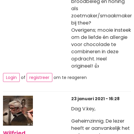
broodbeleg en honing
als
zoetmaker/smaakmaker
bij thee?
Overigens; mooie insteek
om de liefde én allergie
voor chocolade te
combineren in deze
opdracht. Heel
origineel! 👍
Login
of
registreer
om te reageren
23 januari 2021 - 16:28
Dag V.key,
Geheimzinnig. De lezer
heeft er aanvankelijk het
Wilfried