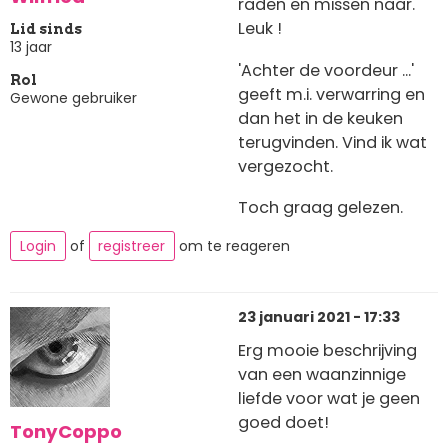
raden en missen naar.
Leuk !
Lid sinds
13 jaar
'Achter de voordeur ...'
Rol
geeft m.i. verwarring en
Gewone gebruiker
dan het in de keuken
terugvinden. Vind ik wat
vergezocht.
Toch graag gelezen.
Login
of
registreer
om te reageren
23 januari 2021 - 17:33
Erg mooie beschrijving
van een waanzinnige
liefde voor wat je geen
goed doet!
TonyCoppo