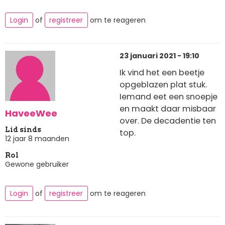
Login
of
registreer
om te reageren
23 januari 2021 - 19:10
Ik vind het een beetje
opgeblazen plat stuk.
Iemand eet een snoepje
en maakt daar misbaar
HaveeWee
over. De decadentie ten
Lid sinds
top.
12 jaar 8 maanden
Rol
Gewone gebruiker
Login
of
registreer
om te reageren