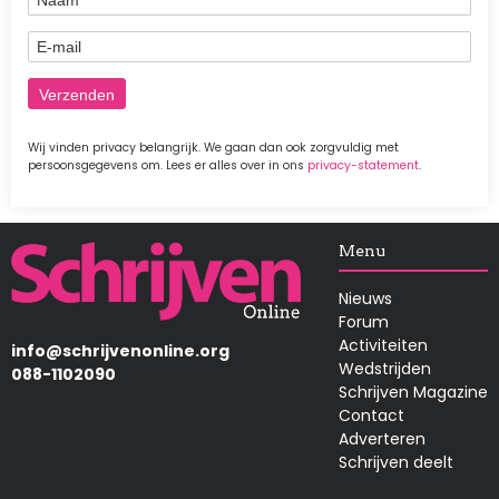
E-mail
Wij vinden privacy belangrijk. We gaan dan ook zorgvuldig met
persoonsgegevens om. Lees er alles over in ons
privacy-statement
.
Afbeelding
Menu
Nieuws
Forum
Activiteiten
info@schrijvenonline.org
Wedstrijden
088-1102090
Schrijven Magazine
Contact
Adverteren
Schrijven deelt