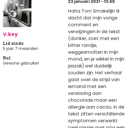
23 januari 2021 - 13:40
Haha Ton! Smakelijk! Ik
dacht dat mijn vorige
comment en
verwijzingen in de tekst
V.key
(donker, zoet met een
Lid sinds
bitter randje,
5 jaar 7 maanden
weggesmolten in mijn
mond, en je wikkel in mijn
Rol
Gewone gebruiker
jaszak) wel duidelijk
zouden zijn. Het verhaal
gaat over de strijd van
iemand met een
verslaving aan
chocolade maar een
allergie aan cacao, in de
tekst zitten verschillende
symptomen verwerkt.
Veel plezier met nóg een