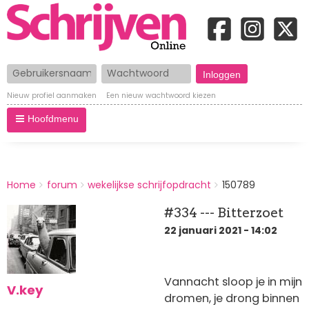
Gebruikersnaam
Wachtwoord
Nieuw profiel aanmaken
Een nieuw wachtwoord kiezen
Hoofdmenu
BREADCRUMBS
Home
forum
wekelijkse schrijfopdracht
150789
You
are
#334 --- Bitterzoet
here:
22 januari 2021 - 14:02
Vannacht sloop je in mijn
V.key
dromen, je drong binnen