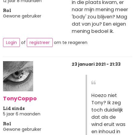
12 jaar 8 maanden
in die plaats kwam, er
naar mijn mening meer
Rol
Gewone gebruiker
'body' zou blijven? Mag
dat van jou? Een eigen
mening bedoel ik.
Login
of
registreer
om te reageren
23 januari 2021 - 21:33
Hoezo niet
TonyCoppo
Tony? Ik zeg
Lid sinds
toch duidelijk
5 jaar 6 maanden
dat als de
wind eruit was
Rol
Gewone gebruiker
en inhoud in