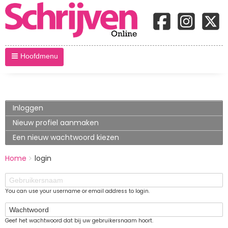
Hoofdmenu
Primary
Inloggen
(actieve
tabblad)
tabs
Nieuw profiel aanmaken
Een nieuw wachtwoord kiezen
BREADCRUMBS
Home
login
You
are
Gebruikersnaam
here:
You can use your username or email address to login.
Wachtwoord
Geef het wachtwoord dat bij uw gebruikersnaam hoort.