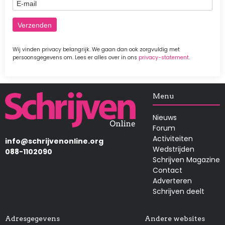
E-mail
Wij vinden privacy belangrijk. We gaan dan ook zorgvuldig met
persoonsgegevens om. Lees er alles over in ons
privacy-statement
.
Afbeelding
Menu
Nieuws
Forum
Activiteiten
info@schrijvenonline.org
Wedstrijden
088-1102090
Schrijven Magazine
Contact
Adverteren
Schrijven deelt
Adresgegevens
Andere websites