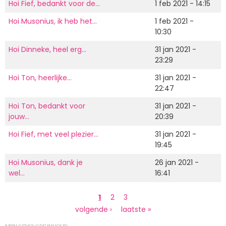
Hoi Fief, bedankt voor de…
1 feb 2021 - 14:15
Hoi Musonius, ik heb het…
1 feb 2021 -
10:30
Hoi Dinneke, heel erg…
31 jan 2021 -
23:29
Hoi Ton, heerlijke…
31 jan 2021 -
22:47
Hoi Ton, bedankt voor
31 jan 2021 -
jouw…
20:39
Hoi Fief, met veel plezier…
31 jan 2021 -
19:45
Hoi Musonius, dank je
26 jan 2021 -
wel…
16:41
Paginering
Huidige
1
Page
2
Page
3
pagina
Volgende
volgende ›
Laatste
laatste »
pagina
pagina