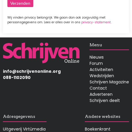
Wij vinden privacy belangrijk. We gaan dan ook zorgvuldig met
persoonsgegevens om. Lees er alles over in ons
privacy-statement
.
Afbeelding
Menu
Nieuws
Forum
Activiteiten
info@schrijvenonline.org
Wedstrijden
088-1102090
Schrijven Magazine
Contact
Adverteren
Schrijven deelt
Adresgegevens
Andere websites
Uitgeverij Virtùmedia
Boekenkrant