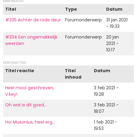
MIJN INHOUD
Titel
Type
Datum
#335 Achter de rode deur
Forumonderwerp
31 jan 2021
- 19:33
#334 Een ongemakkelijk
Forumonderwerp
20 jan
weerzien
2021 -
10:17
MIJN REACTIES
Titel reactie
Titel
Datum
inhoud
Heel mooi geschreven,
3 feb 2021 -
V.key!
19:28
Oh wat is dit goed…
3 feb 2021 -
18:07
Hoi Musonius, heel erg…
1 feb 2021 -
19:53