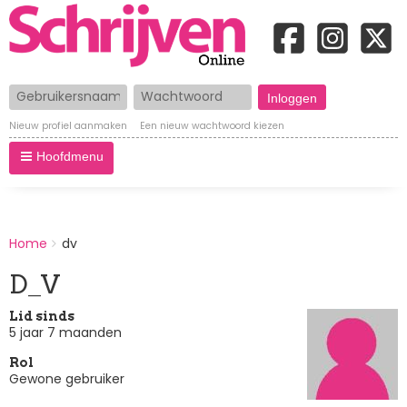
Gebruikersnaam
Wachtwoord
Nieuw profiel aanmaken
Een nieuw wachtwoord kiezen
Hoofdmenu
BREADCRUMBS
Home
dv
You
are
D_V
here:
Lid sinds
5 jaar 7 maanden
Rol
Gewone gebruiker