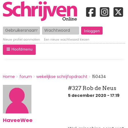
Gebruikersnaam
Wachtwoord
Nieuw profiel aanmaken
Een nieuw wachtwoord kiezen
Hoofdmenu
BREADCRUMBS
Home
forum
wekelijkse schrijfopdracht
150434
You
are
#327 Rob de Neus
here:
5 december 2020 - 17:19
HaveeWee