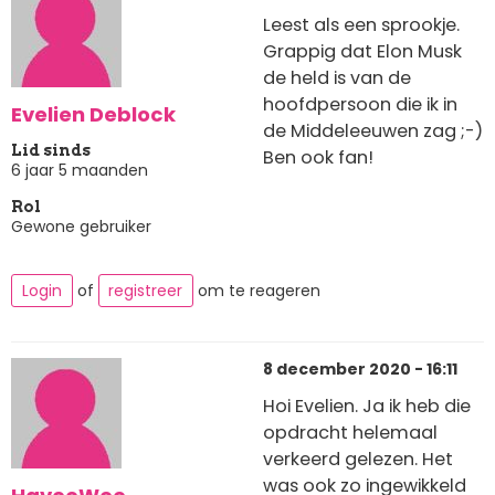
Leest als een sprookje.
Grappig dat Elon Musk
de held is van de
hoofdpersoon die ik in
Evelien Deblock
de Middeleeuwen zag ;-)
Lid sinds
Ben ook fan!
6 jaar 5 maanden
Rol
Gewone gebruiker
Login
of
registreer
om te reageren
8 december 2020 - 16:11
Hoi Evelien. Ja ik heb die
opdracht helemaal
verkeerd gelezen. Het
was ook zo ingewikkeld