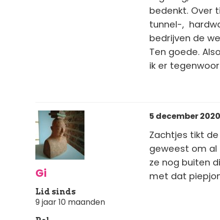
bedenkt. Over ti
tunnel-, hardwa
bedrijven de we
Ten goede. Also
ik er tegenwoor
5 december 2020 
Zachtjes tikt d
geweest om al z
ze nog buiten d
Gi
met dat piepjon
Lid sinds
9 jaar 10 maanden