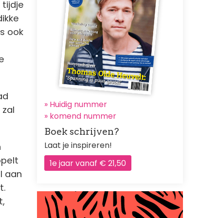
tijdje
dikke
us ook
e
ad
» Huidig nummer
 zal
»
komend nummer
Boek schrijven?
Laat je inspireren!
n
ppelt
1e jaar vanaf € 21,50
el aan
t.
t,