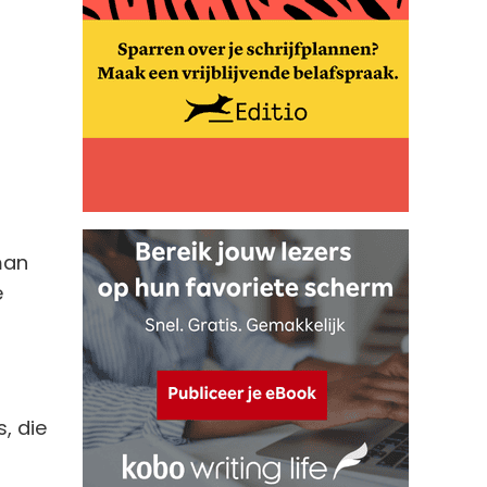
man
e
, die