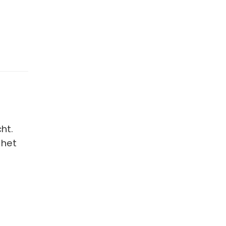
ht.
 het