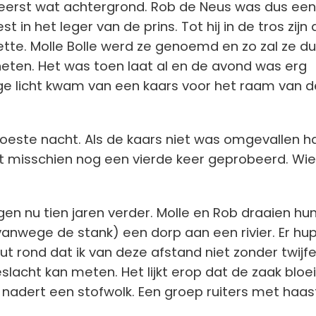
eerst wat achtergrond. Rob de Neus was dus een 
in het leger van de prins. Tot hij in de tros zijn 
tte. Molle Bolle werd ze genoemd en zo zal ze d
eten. Het was toen laat al en de avond was erg
ige licht kwam van een kaars voor het raam van d
oeste nacht. Als de kaars niet was omgevallen h
 misschien nog een vierde keer geprobeerd. Wie
en nu tien jaren verder. Molle en Rob draaien hu
(vanwege de stank) een dorp aan een rivier. Er hu
grut rond dat ik van deze afstand niet zonder twijf
slacht kan meten. Het lijkt erop dat de zaak bloei
 nadert een stofwolk. Een groep ruiters met haas