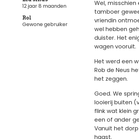
Wel, misschien 
12 jaar 8 maanden
tamboer geweest 
Rol
vriendin ontmoe
Gewone gebruiker
wel hebben geh
duister. Het en
wagen vooruit.
Het werd een w
Rob de Neus het
het zeggen.
Goed. We spring
looierij buiten 
flink wat klein 
een of ander ge
Vanuit het dorp
haast.