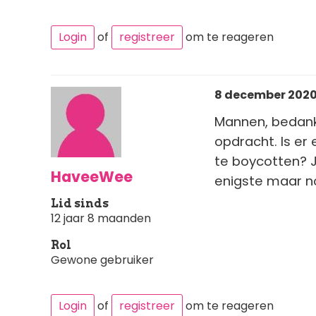
Login
of
registreer
om te reageren
8 december 2020 
Mannen, bedankt
opdracht. Is e
te boycotten? J
HaveeWee
enigste maar no
Lid sinds
12 jaar 8 maanden
Rol
Gewone gebruiker
Login
of
registreer
om te reageren