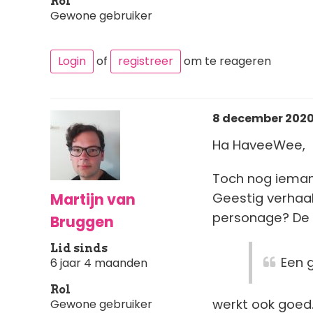
Rol
Gewone gebruiker
Login
of
registreer
om te reageren
8 december 2020 
Ha HaveeWee,
Toch nog ieman
Martijn van
Geestig verhaal
personage? De h
Bruggen
Lid sinds
Een 
6 jaar 4 maanden
Rol
werkt ook goed
Gewone gebruiker