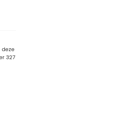
t deze
er 327