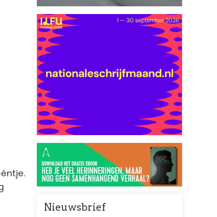
éntje.
g
Nieuwsbrief