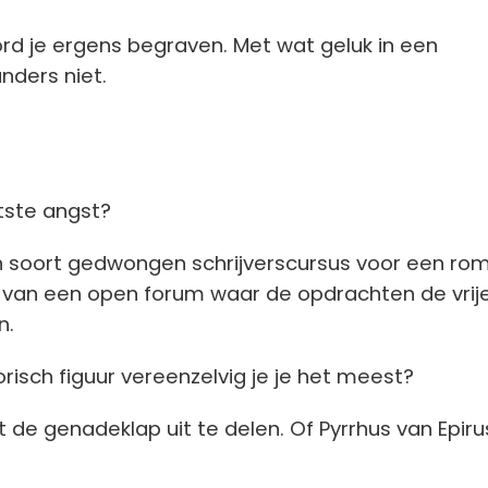
rd je ergens begraven. Met wat geluk in een
anders niet.
otste angst?
en soort gedwongen schrijverscursus voor een ro
s van een open forum waar de opdrachten de vrij
n.
orisch figuur vereenzelvig je je het meest?
 de genadeklap uit te delen. Of Pyrrhus van Epirus