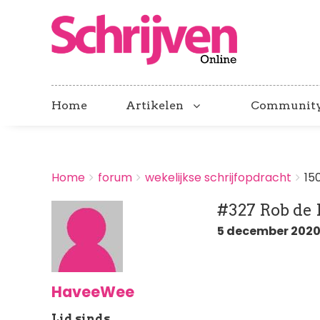
Home
Artikelen
Communit
BREADCRUMBS
Home
forum
wekelijkse schrijfopdracht
15
You
are
#327 Rob de
here:
5 december 2020 
HaveeWee
Lid sinds