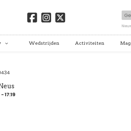
Geb
Nieu
y
Wedstrijden
Activiteiten
Mag
0434
 Neus
- 17:19