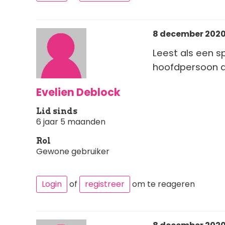
8 december 2020 
Leest als een s
hoofdpersoon di
Evelien Deblock
Lid sinds
6 jaar 5 maanden
Rol
Gewone gebruiker
Login
of
registreer
om te reageren