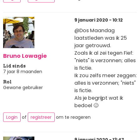
9 januari 2020 - 10:12
@Dos Maandag
laatstleden was ik 25
jaar getrouwd.
Zoals ik al zei tegen Fief:
Bruno Lowagie
"niets" is verzonnen; alles
Lid sinds
is fictie.
7 jaar 8 maanden
Ik zou zelfs meer zeggen:
alles is verzonnen; "niets"
Rol
Gewone gebruiker
is fictie.
Als je begrijpt wat ik
bedoel 🥴
Login
of
registreer
om te reageren
9 januari 2020 - 13:47