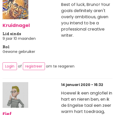
Best of luck, Bruno! Your
goals definitely aren't
overly ambitious, given
you intend to be a
Kruidnagel
professional creative
Lid sinds
writer.
9 jaar 10 maanden
Rol
Gewone gebruiker
Login
of
registreer
om te reageren
14 januari 2020 - 16:32
Hoewel ik een anglofiel in
hart en nieren ben, en ik
de Engelse taal een zeer
warm hart toedraag,
Fief