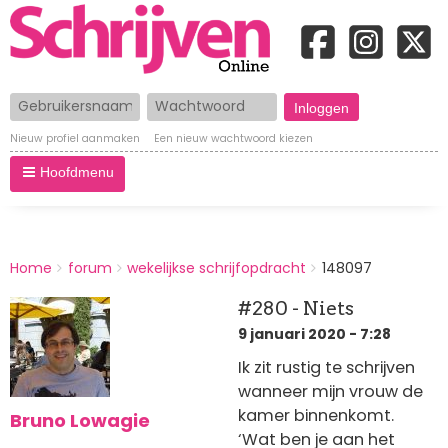
Gebruikersnaam
Wachtwoord
Nieuw profiel aanmaken
Een nieuw wachtwoord kiezen
Hoofdmenu
BREADCRUMBS
Home
forum
wekelijkse schrijfopdracht
148097
You
are
#280 - Niets
here:
9 januari 2020 - 7:28
Ik zit rustig te schrijven
wanneer mijn vrouw de
kamer binnenkomt.
Bruno Lowagie
‘Wat ben je aan het