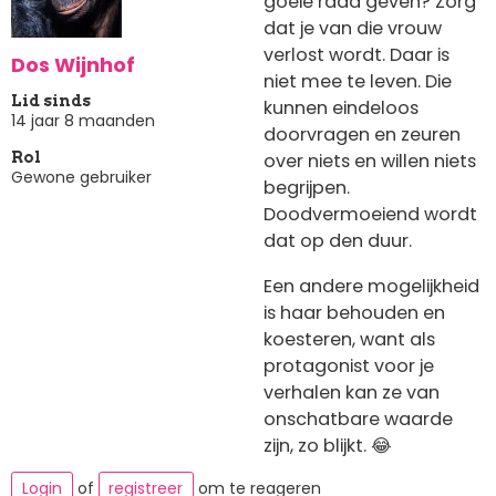
goeie raad geven? Zorg
dat je van die vrouw
verlost wordt. Daar is
Dos Wijnhof
niet mee te leven. Die
Lid sinds
kunnen eindeloos
14 jaar 8 maanden
doorvragen en zeuren
over niets en willen niets
Rol
Gewone gebruiker
begrijpen.
Doodvermoeiend wordt
dat op den duur.
Een andere mogelijkheid
is haar behouden en
koesteren, want als
protagonist voor je
verhalen kan ze van
onschatbare waarde
zijn, zo blijkt. 😂
Login
of
registreer
om te reageren