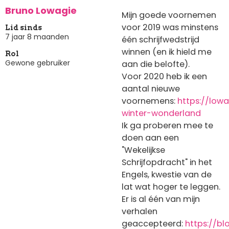
Bruno Lowagie
Mijn goede voornemen
voor 2019 was minstens
Lid sinds
7 jaar 8 maanden
één schrijfwedstrijd
winnen (en ik hield me
Rol
Gewone gebruiker
aan die belofte).
Voor 2020 heb ik een
aantal nieuwe
voornemens:
https://low
winter-wonderland
Ik ga proberen mee te
doen aan een
"Wekelijkse
Schrijfopdracht" in het
Engels, kwestie van de
lat wat hoger te leggen.
Er is al één van mijn
verhalen
geaccepteerd:
https://bl