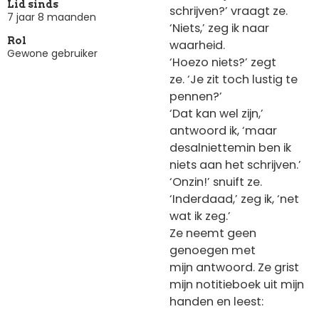
Lid sinds
schrijven?’ vraagt ze.
7 jaar 8 maanden
‘Niets,’ zeg ik naar
Rol
waarheid.
Gewone gebruiker
‘Hoezo niets?’ zegt
ze. ‘Je zit toch lustig te
pennen?’
‘Dat kan wel zijn,’
antwoord ik, ‘maar
desalniettemin ben ik
niets aan het schrijven.’
‘Onzin!’ snuift ze.
‘Inderdaad,’ zeg ik, ‘net
wat ik zeg.’
Ze neemt geen
genoegen met
mijn antwoord. Ze grist
mijn notitieboek uit mijn
handen en leest: