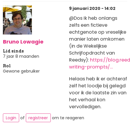
9 januari 2020 - 14:02
@Dos Ik heb onlangs
zelfs een fictieve
echtgenote op vreselijke
manier laten omkomen
Bruno Lowagie
(in de Wekelijkse
Lid sinds
Schrijfopdracht van
7 jaar 8 maanden
Reedsy):
https://blog.ree
writing-prompts/…
Rol
Gewone gebruiker
Helaas heb ik er achteraf
zelf het loodje bij gelegd
voor ik de laatste zin van
het verhaal kon
vervolledigen.
Login
of
registreer
om te reageren