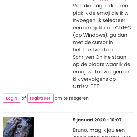
Van die pagina knip en
plak ik de emoji die ik wil
invoegen. Ik selecteer
een emoji, klik op Ctrl+C
(op Windows), ga dan
met de cursor in
het tekstveld op
Schrijven Online staan
op de plaats waar ik de
emoji wil toevoegen en
klik vervolgens op
Ctrl+V. 🕵🏼🐶
Login
of
registreer
om te reageren
9 januari 2020 - 10:07
Bruno, mag ik jou een