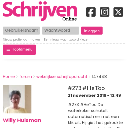
Gebruikersnaam
Wachtwoord
Nieuw profiel aanmaken
Een nieuw wachtwoord kiezen
Hoofdmenu
BREADCRUMBS
Home
forum
wekelijkse schrijfopdracht
147448
You
are
#273 #HeToo
here:
21 november 2019 - 13:49
#273 #HeToo De
waterkoker schakelt
automatisch en met een
Willy Huisman
klik uit. Hij giet het gekookte