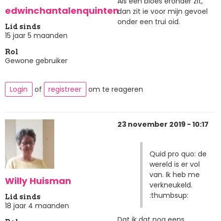
Als een bloes eronder zit,
edwinchantalenquinten
dan zit ie voor mijn gevoel
onder een trui oid.
Lid sinds
15 jaar 5 maanden
Rol
Gewone gebruiker
Login
of
registreer
om te reageren
23 november 2019 - 10:17
Quid pro quo: de
wereld is er vol
van. Ik heb me
Willy Huisman
verkneukeld.
:thumbsup:
Lid sinds
18 jaar 4 maanden
Dat ik dat nog eens