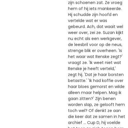
zijn schoenen zat. Ze vroeg
hem of hij iets mankeerde.
Hij schudde zijn hoofd en
vertelde wat er was
gebeurd. Ach, dat waait wel
weer over, zei ze. Suzan kijkt
nu echt als een werkgever,
de leesbril voor op de neus,
strenge blik er overheen. 'Is
het waar wat Renske zegt?'
vraagt ze. 'Ik weet niet wat
Renske je heeft verteld,'
zegt hij. 'Dat je haar borsten
betastte.' 'Ik had koffie over
haar bloes gemorst en wilde
alleen maar helpen. Mag ik
gaan zitten?' Zijn benen
worden slap, ze gelooft hem
toch wel? Of denkt ze aan
die keer dat ze samen in het
archief … Cup D, hij voelde