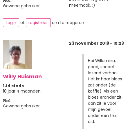
Rol
meemaak. ;)
Gewone gebruiker
Login
of
registreer
om te reageren
23 november 2019 - 10:23
Hoi Willemina,
goed, soepel
lezend verhaal.
Willy Huisman
Het is: haar bloes
zat onder (de
Lid sinds
koffie). Als een
18 jaar 4 maanden
bloes eronder zit,
Rol
dan zit ie voor
Gewone gebruiker
mijn gevoel
onder een trui
oid.