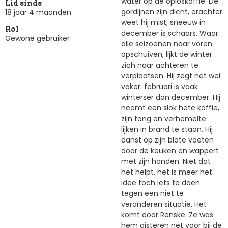
water op de oploskoffie. De
Lid sinds
gordijnen zijn dicht, erachter
18 jaar 4 maanden
weet hij mist; sneeuw in
Rol
december is schaars. Waar
Gewone gebruiker
alle seizoenen naar voren
opschuiven, lijkt de winter
zich naar achteren te
verplaatsen. Hij zegt het wel
vaker: februari is vaak
winterser dan december. Hij
neemt een slok hete koffie,
zijn tong en verhemelte
lijken in brand te staan. Hij
danst op zijn blote voeten
door de keuken en wappert
met zijn handen. Niet dat
het helpt, het is meer het
idee toch iets te doen
tegen een niet te
veranderen situatie. Het
komt door Renske. Ze was
hem gisteren net voor bij de