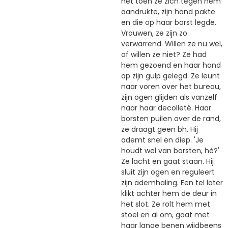
het toen ze zich tegen hem
aandrukte, zijn hand pakte
en die op haar borst legde.
Vrouwen, ze zijn zo
verwarrend. Willen ze nu wel,
of willen ze niet? Ze had
hem gezoend en haar hand
op zijn gulp gelegd. Ze leunt
naar voren over het bureau,
zijn ogen glijden als vanzelf
naar haar decolleté. Haar
borsten puilen over de rand,
ze draagt geen bh. Hij
ademt snel en diep. 'Je
houdt wel van borsten, hè?'
Ze lacht en gaat staan. Hij
sluit zijn ogen en reguleert
zijn ademhaling. Een tel later
klikt achter hem de deur in
het slot. Ze rolt hem met
stoel en al om, gaat met
haar lange benen wijdbeens