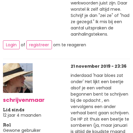
werkwoorden juist zijn. Daar
worstel ik zelf altijd mee.
Schrijf je dan "zei ze" of "had
ze gezegd." Ik mis bij een
aantal uitspraken de
aanhalingstekens.
Login
of
registreer
om te reageren
21 november 2019 - 23:36
inderdaad 'haar bloes zat
onder' Het lijkt een beetje
alsof je een verhaal
begonnen bent te schrijven
schrijvenmaar
bij de opdacht , en
vervolgens een ander
Lid sinds
verhaal bent gaan schrijven.
12 jaar 4 maanden
De HP zit thuis een beetje te
somberen (ja, maar januari
Rol
Gewone gebruiker
is altijd de koudste maand