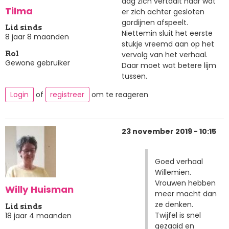
dag zich vertaalt naar wat
Tilma
er zich achter gesloten
gordijnen afspeelt.
Lid sinds
Niettemin sluit het eerste
8 jaar 8 maanden
stukje vreemd aan op het
vervolg van het verhaal.
Rol
Gewone gebruiker
Daar moet wat betere lijm
tussen.
Login
of
registreer
om te reageren
23 november 2019 - 10:15
Goed verhaal
Willemien.
Vrouwen hebben
Willy Huisman
meer macht dan
ze denken.
Lid sinds
Twijfel is snel
18 jaar 4 maanden
gezaaid en