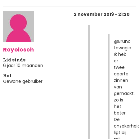
2 november 2019 - 21:20
@Bruno
Lowagie
Royolosch
Ik heb
Lid sinds
er
6 jaar 10 maanden
twee
aparte
Rol
zinnen
Gewone gebruiker
van
gemaakt;
zo is
het
beter.
De
onzekerhei
ligt bij