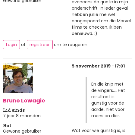
Gewone gebruiker
eveneens de quote in mijn
onderschrift. In ieder geval
hebben jullie me wel
aangespoord om die Marvel
films te checken. Ik ben
benieuwd. :)
Login
of
registreer
om te reageren
5 november 2019 - 17:01
En die knip met
de vingers..., Het
resultaat is
Bruno Lowagie
gunstig voor de
aarde, niet voor
Lid sinds
mens en dier.
7 jaar 8 maanden
Rol
Wat voor wie gunstig is, is
Gewone gebruiker