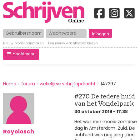
Gebruikersnaam
Wachtwoord
Nieuw profiel aanmaken
Een nieuw wachtwoord kiezen
Hoofdmenu
BREADCRUMBS
Home
forum
wekelijkse schrijfopdracht
147297
You
are
#270 De tedere huid
here:
van het Vondelpark
30 oktober 2019 - 17:38
Het was een mooie zomerse
dag in Amsterdam-Zuid. De
Royolosch
ochtend was nog jong toen