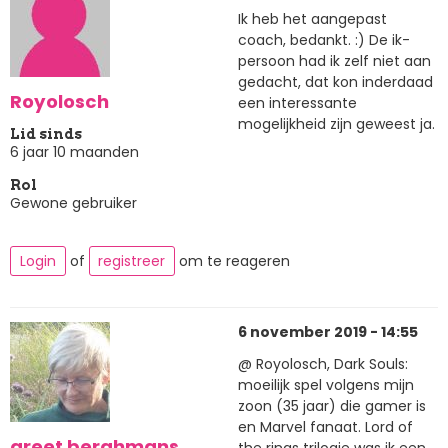
Ik heb het aangepast
coach, bedankt. :) De ik-
persoon had ik zelf niet aan
gedacht, dat kon inderdaad
Royolosch
een interessante
mogelijkheid zijn geweest ja.
Lid sinds
6 jaar 10 maanden
Rol
Gewone gebruiker
Login
of
registreer
om te reageren
6 november 2019 - 14:55
@ Royolosch, Dark Souls:
moeilijk spel volgens mijn
zoon (35 jaar) die gamer is
en Marvel fanaat. Lord of
greet berghmans
the rings trilogie was ik een