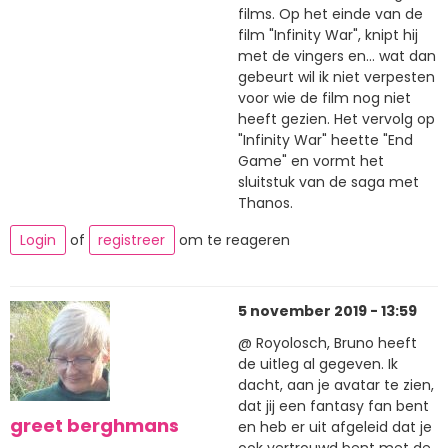
films. Op het einde van de
film "Infinity War", knipt hij
met de vingers en... wat dan
gebeurt wil ik niet verpesten
voor wie de film nog niet
heeft gezien. Het vervolg op
"Infinity War" heette "End
Game" en vormt het
sluitstuk van de saga met
Thanos.
Login
of
registreer
om te reageren
5 november 2019 - 13:59
@ Royolosch, Bruno heeft
de uitleg al gegeven. Ik
dacht, aan je avatar te zien,
dat jij een fantasy fan bent
greet berghmans
en heb er uit afgeleid dat je
ook vertrouwd bent met de