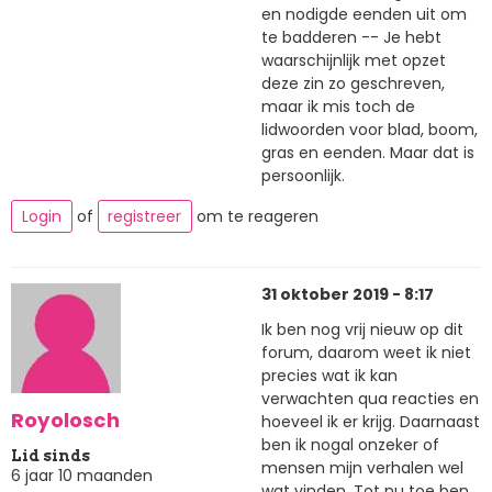
en nodigde eenden uit om
te badderen -- Je hebt
waarschijnlijk met opzet
deze zin zo geschreven,
maar ik mis toch de
lidwoorden voor blad, boom,
gras en eenden. Maar dat is
persoonlijk.
Login
of
registreer
om te reageren
31 oktober 2019 - 8:17
Ik ben nog vrij nieuw op dit
forum, daarom weet ik niet
precies wat ik kan
verwachten qua reacties en
Royolosch
hoeveel ik er krijg. Daarnaast
ben ik nogal onzeker of
Lid sinds
mensen mijn verhalen wel
6 jaar 10 maanden
wat vinden. Tot nu toe ben