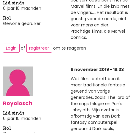
Lid sinds
Marvel films. En die knip met
6 jaar 10 maanden
de vingers..., Het resultaat is
gunstig voor de aarde, niet
Rol
Gewone gebruiker
voor mens en dier.
Prachtige films, die Marvel
comics.
Login
of
registreer
om te reageren
5 november 2019 - 18:33
Wat films betreft ben ik
meer traditionele fantasie
gewend van vorige
generaties, zoals: The lord of
Royolosch
the rings trilogie en Pan's
Labryinth. Mijn avatar is
Lid sinds
afkomstig van een Dark
6 jaar 10 maanden
fantasy computerspel
genaamd Dark souls,
Rol