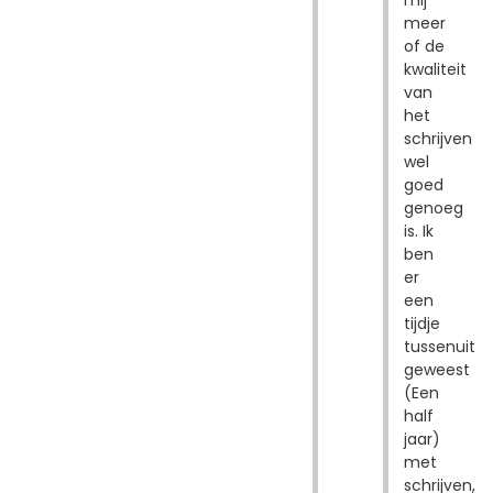
mij
meer
of de
kwaliteit
van
het
schrijven
wel
goed
genoeg
is. Ik
ben
er
een
tijdje
tussenuit
geweest
(Een
half
jaar)
met
schrijven,