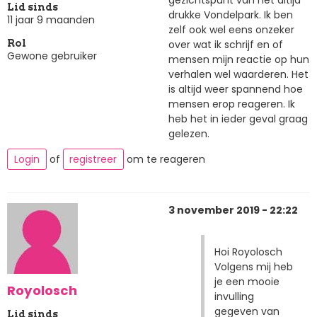
Lid sinds
drukke Vondelpark. Ik ben
11 jaar 9 maanden
zelf ook wel eens onzeker
over wat ik schrijf en of
Rol
Gewone gebruiker
mensen mijn reactie op hun
verhalen wel waarderen. Het
is altijd weer spannend hoe
mensen erop reageren. Ik
heb het in ieder geval graag
gelezen.
Login
of
registreer
om te reageren
3 november 2019 - 22:22
Hoi Royolosch
Volgens mij heb
je een mooie
Royolosch
invulling
gegeven van
Lid sinds