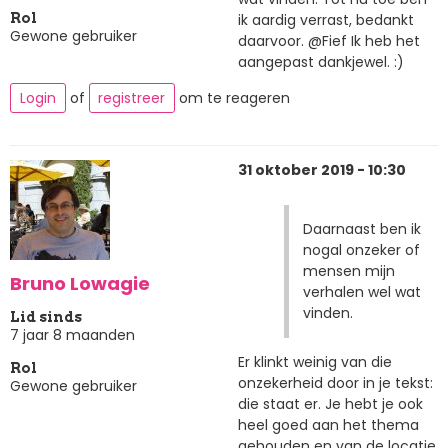
ik aardig verrast, bedankt
Rol
Gewone gebruiker
daarvoor. @Fief Ik heb het
aangepast dankjewel. :)
Login
of
registreer
om te reageren
31 oktober 2019 - 10:30
Daarnaast ben ik
nogal onzeker of
mensen mijn
Bruno Lowagie
verhalen wel wat
vinden.
Lid sinds
7 jaar 8 maanden
Er klinkt weinig van die
Rol
onzekerheid door in je tekst:
Gewone gebruiker
die staat er. Je hebt je ook
heel goed aan het thema
gehouden en van de locatie