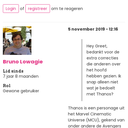
Login
of
registreer
om te reageren
5 november 2019 - 12:16
Hey Greet,
bedankt voor de
extra correcties
Bruno Lowagie
die anderen over
het hoofd
Lid sinds
hebben gezien. Ik
7 jaar 8 maanden
snap alleen niet
Rol
wat je bedoelt
Gewone gebruiker
met Thanos?
Thanos is een personage uit
het Marvel Cinematic
Universe (MCU), gekend van
onder andere de Avengers