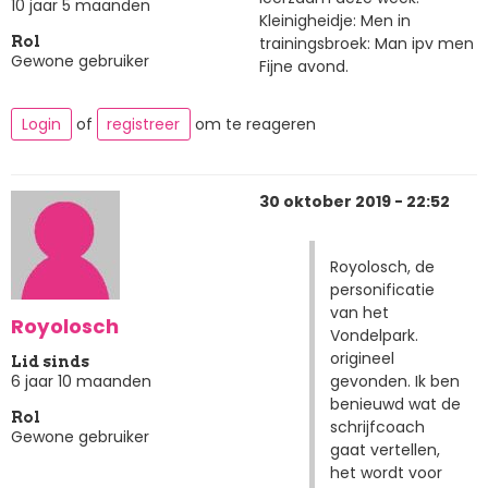
10 jaar 5 maanden
Kleinigheidje: Men in
trainingsbroek: Man ipv men
Rol
Gewone gebruiker
Fijne avond.
Login
of
registreer
om te reageren
30 oktober 2019 - 22:52
Royolosch, de
personificatie
van het
Royolosch
Vondelpark.
origineel
Lid sinds
gevonden. Ik ben
6 jaar 10 maanden
benieuwd wat de
Rol
schrijfcoach
Gewone gebruiker
gaat vertellen,
het wordt voor