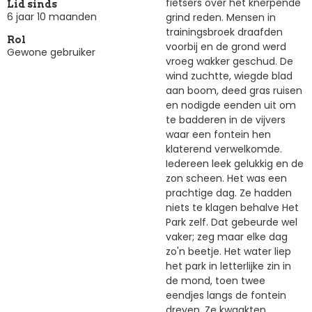
fietsers over het knerpende
Lid sinds
6 jaar 10 maanden
grind reden. Mensen in
trainingsbroek draafden
Rol
voorbij en de grond werd
Gewone gebruiker
vroeg wakker geschud. De
wind zuchtte, wiegde blad
aan boom, deed gras ruisen
en nodigde eenden uit om
te badderen in de vijvers
waar een fontein hen
klaterend verwelkomde.
Iedereen leek gelukkig en de
zon scheen. Het was een
prachtige dag. Ze hadden
niets te klagen behalve Het
Park zelf. Dat gebeurde wel
vaker; zeg maar elke dag
zo'n beetje. Het water liep
het park in letterlijke zin in
de mond, toen twee
eendjes langs de fontein
dreven. Ze kwaakten