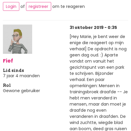
Login
of
registreer
om te reageren
31 oktober 2019 - 0:35
[Hey Marie, je bent weer de
enige die reageert op mijn
verhaal] De opdracht is nog
geen dag oud. :) Aparte
Fief
vondst om vanuit het
gezichtspunt van een park
Lid sinds
te schrijven. Bijzonder
7 jaar 4 maanden
verhaal. Een paar
opmerkingen: Mensen in
Rol
Gewone gebruiker
trainingsbroek draafde -- Je
hebt men veranderd in
mensen, maar dan moet je
draafde nog even
veranderen in draafden. De
wind zuchtte, wiegde blad
aan boom, deed gras ruisen