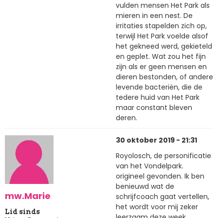
vulden mensen Het Park als
mieren in een nest. De
irritaties stapelden zich op,
terwijl Het Park voelde alsof
het gekneed werd, gekieteld
en geplet. Wat zou het fijn
zijn als er geen mensen en
dieren bestonden, of andere
levende bacteriën, die de
tedere huid van Het Park
maar constant bleven
deren.
30 oktober 2019 - 21:31
Royolosch, de personificatie
van het Vondelpark.
origineel gevonden. Ik ben
benieuwd wat de
mw.Marie
schrijfcoach gaat vertellen,
het wordt voor mij zeker
Lid sinds
leerzaam deze week.