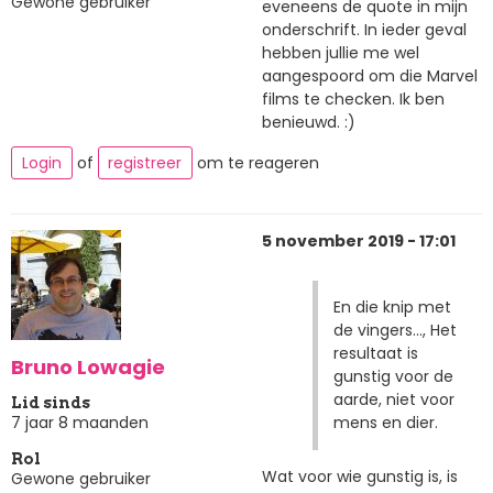
Gewone gebruiker
eveneens de quote in mijn
onderschrift. In ieder geval
hebben jullie me wel
aangespoord om die Marvel
films te checken. Ik ben
benieuwd. :)
Login
of
registreer
om te reageren
5 november 2019 - 17:01
En die knip met
de vingers..., Het
resultaat is
Bruno Lowagie
gunstig voor de
aarde, niet voor
Lid sinds
mens en dier.
7 jaar 8 maanden
Rol
Wat voor wie gunstig is, is
Gewone gebruiker