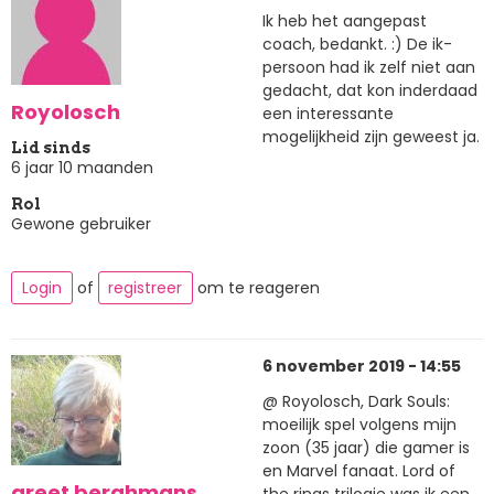
Ik heb het aangepast
coach, bedankt. :) De ik-
persoon had ik zelf niet aan
gedacht, dat kon inderdaad
Royolosch
een interessante
mogelijkheid zijn geweest ja.
Lid sinds
6 jaar 10 maanden
Rol
Gewone gebruiker
Login
of
registreer
om te reageren
6 november 2019 - 14:55
@ Royolosch, Dark Souls:
moeilijk spel volgens mijn
zoon (35 jaar) die gamer is
en Marvel fanaat. Lord of
greet berghmans
the rings trilogie was ik een