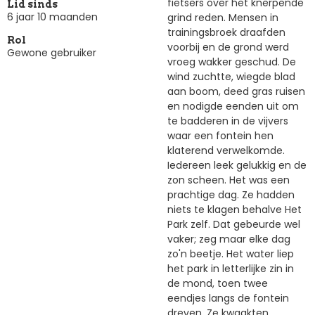
fietsers over het knerpende
Lid sinds
6 jaar 10 maanden
grind reden. Mensen in
trainingsbroek draafden
Rol
voorbij en de grond werd
Gewone gebruiker
vroeg wakker geschud. De
wind zuchtte, wiegde blad
aan boom, deed gras ruisen
en nodigde eenden uit om
te badderen in de vijvers
waar een fontein hen
klaterend verwelkomde.
Iedereen leek gelukkig en de
zon scheen. Het was een
prachtige dag. Ze hadden
niets te klagen behalve Het
Park zelf. Dat gebeurde wel
vaker; zeg maar elke dag
zo'n beetje. Het water liep
het park in letterlijke zin in
de mond, toen twee
eendjes langs de fontein
dreven. Ze kwaakten