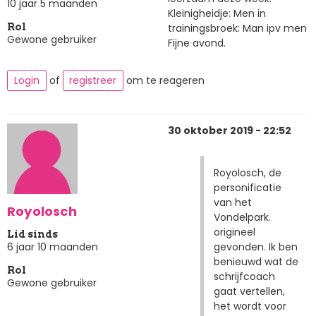
10 jaar 5 maanden
Kleinigheidje: Men in
trainingsbroek: Man ipv men
Rol
Gewone gebruiker
Fijne avond.
Login
of
registreer
om te reageren
30 oktober 2019 - 22:52
Royolosch, de
personificatie
van het
Royolosch
Vondelpark.
origineel
Lid sinds
gevonden. Ik ben
6 jaar 10 maanden
benieuwd wat de
Rol
schrijfcoach
Gewone gebruiker
gaat vertellen,
het wordt voor