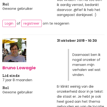
ik aardig verrast, bedankt
Rol
Gewone gebruiker
daarvoor. @Fief Ik heb het
aangepast dankjewel. :)
Login
of
registreer
om te reageren
31 oktober 2019 - 10:30
Daarnaast ben ik
nogal onzeker of
mensen mijn
Bruno Lowagie
verhalen wel wat
vinden.
Lid sinds
7 jaar 8 maanden
Er klinkt weinig van die
Rol
onzekerheid door in je tekst:
Gewone gebruiker
die staat er. Je hebt je ook
heel goed aan het thema
gehouden en van de locatie