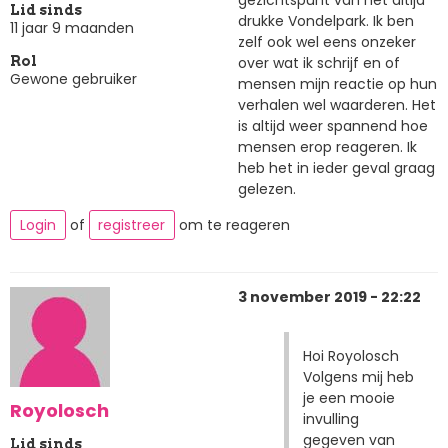
Lid sinds
drukke Vondelpark. Ik ben
11 jaar 9 maanden
zelf ook wel eens onzeker
over wat ik schrijf en of
Rol
Gewone gebruiker
mensen mijn reactie op hun
verhalen wel waarderen. Het
is altijd weer spannend hoe
mensen erop reageren. Ik
heb het in ieder geval graag
gelezen.
Login
of
registreer
om te reageren
3 november 2019 - 22:22
Hoi Royolosch
Volgens mij heb
je een mooie
Royolosch
invulling
gegeven van
Lid sinds