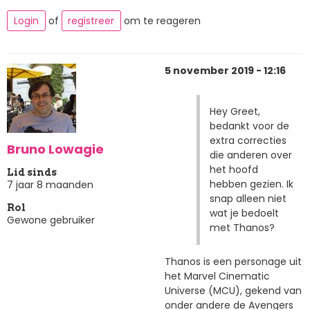
Login
of
registreer
om te reageren
5 november 2019 - 12:16
Hey Greet,
bedankt voor de
extra correcties
Bruno Lowagie
die anderen over
het hoofd
Lid sinds
hebben gezien. Ik
7 jaar 8 maanden
snap alleen niet
Rol
wat je bedoelt
Gewone gebruiker
met Thanos?
Thanos is een personage uit
het Marvel Cinematic
Universe (MCU), gekend van
onder andere de Avengers