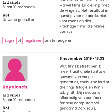
Lid sinds
Marvel films. En die knip met
6 jaar 10 maanden
de vingers..., Het resultaat is
gunstig voor de aarde, niet
Rol
Gewone gebruiker
voor mens en dier.
Prachtige films, die Marvel
comics.
Login
of
registreer
om te reageren
5 november 2019 - 18:33
Wat films betreft ben ik
meer traditionele fantasie
gewend van vorige
generaties, zoals: The lord of
Royolosch
the rings trilogie en Pan's
Labryinth. Mijn avatar is
Lid sinds
afkomstig van een Dark
6 jaar 10 maanden
fantasy computerspel
genaamd Dark souls,
Rol