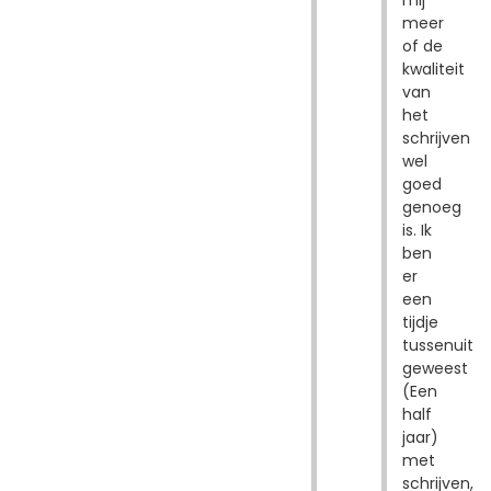
mij
meer
of de
kwaliteit
van
het
schrijven
wel
goed
genoeg
is. Ik
ben
er
een
tijdje
tussenuit
geweest
(Een
half
jaar)
met
schrijven,