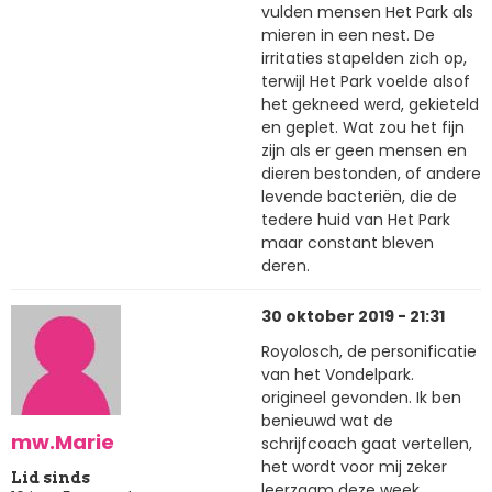
vulden mensen Het Park als
mieren in een nest. De
irritaties stapelden zich op,
terwijl Het Park voelde alsof
het gekneed werd, gekieteld
en geplet. Wat zou het fijn
zijn als er geen mensen en
dieren bestonden, of andere
levende bacteriën, die de
tedere huid van Het Park
maar constant bleven
deren.
30 oktober 2019 - 21:31
Royolosch, de personificatie
van het Vondelpark.
origineel gevonden. Ik ben
benieuwd wat de
mw.Marie
schrijfcoach gaat vertellen,
het wordt voor mij zeker
Lid sinds
leerzaam deze week.