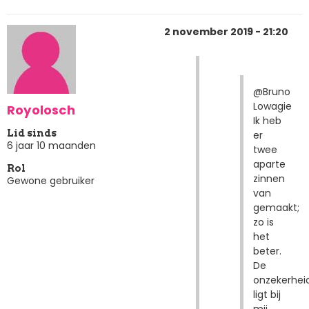
2 november 2019 - 21:20
@Bruno
Lowagie
Royolosch
Ik heb
Lid sinds
er
6 jaar 10 maanden
twee
aparte
Rol
zinnen
Gewone gebruiker
van
gemaakt;
zo is
het
beter.
De
onzekerhei
ligt bij