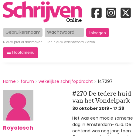
Gebruikersnaam
Wachtwoord
Nieuw profiel aanmaken
Een nieuw wachtwoord kiezen
Hoofdmenu
BREADCRUMBS
Home
forum
wekelijkse schrijfopdracht
147297
You
are
#270 De tedere huid
here:
van het Vondelpark
30 oktober 2019 - 17:38
Het was een mooie zomerse
dag in Amsterdam-Zuid. De
Royolosch
ochtend was nog jong toen