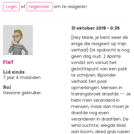
Login
of
registreer
om te reageren
31 oktober 2019 - 0:35
[Hey Marie, je bent weer de
enige die reageert op mijn
verhaal] De opdracht is nog
geen dag oud. :) Aparte
Fief
vondst om vanuit het
gezichtspunt van een park
Lid sinds
te schrijven. Bijzonder
7 jaar 4 maanden
verhaal. Een paar
opmerkingen: Mensen in
Rol
Gewone gebruiker
trainingsbroek draafde -- Je
hebt men veranderd in
mensen, maar dan moet je
draafde nog even
veranderen in draafden. De
wind zuchtte, wiegde blad
aan boom, deed gras ruisen