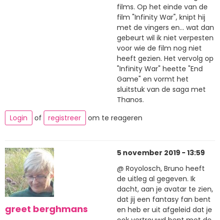
films. Op het einde van de
film "Infinity War", knipt hij
met de vingers en... wat dan
gebeurt wil ik niet verpesten
voor wie de film nog niet
heeft gezien. Het vervolg op
"Infinity War" heette "End
Game" en vormt het
sluitstuk van de saga met
Thanos.
Login
of
registreer
om te reageren
5 november 2019 - 13:59
@ Royolosch, Bruno heeft
de uitleg al gegeven. Ik
dacht, aan je avatar te zien,
dat jij een fantasy fan bent
greet berghmans
en heb er uit afgeleid dat je
ook vertrouwd bent met de