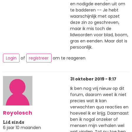
en nodigde eenden uit om
te badderen -- Je hebt
waarschijnlijk met opzet
deze zin zo geschreven,
maar ik mis toch de
lidwoorden voor blad, boom,
gras en eenden. Maar dat is
persoonlijk.
Login
of
registreer
om te reageren
31 oktober 2019 - 8:17
Ik ben nog vrij nieuw op dit
forum, daarom weet ik niet
precies wat ik kan
verwachten qua reacties en
Royolosch
hoeveel ik er krijg. Daarnaast
ben ik nogal onzeker of
Lid sinds
mensen mijn verhalen wel
6 jaar 10 maanden
wat vinden. Tot nu toe ben