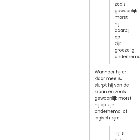
zoals
gewoonlijk
morst
hij
daarbij
op
zijn
groezelig
onderhemd
Wanneer hij er
klaar mee is,
slurpt hij van de
kraan en zoals
gewoonlijk morst
hij op zijn
onderhemd. of
logisch zijn:
Hij is
niet