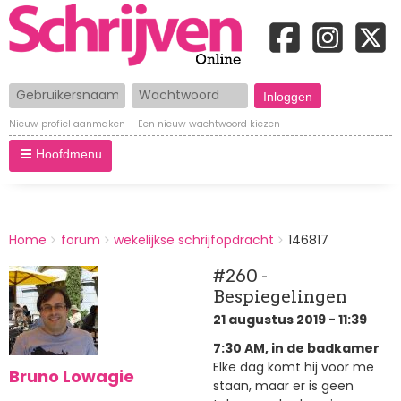
Gebruikersnaam
Wachtwoord
Nieuw profiel aanmaken
Een nieuw wachtwoord kiezen
Hoofdmenu
BREADCRUMBS
Home
forum
wekelijkse schrijfopdracht
146817
You
are
#260 -
here:
Bespiegelingen
21 augustus 2019 - 11:39
7:30 AM, in de badkamer
Elke dag komt hij voor me
Bruno Lowagie
staan, maar er is geen