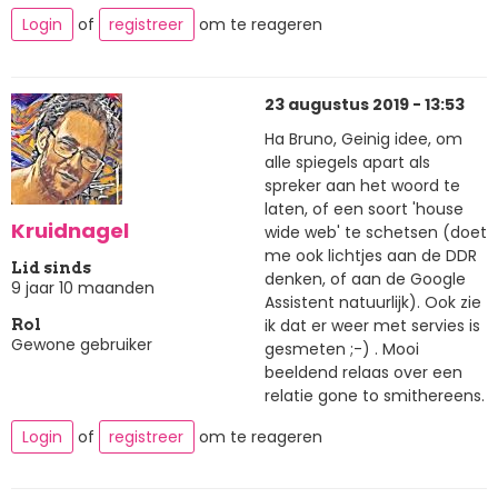
Login
of
registreer
om te reageren
23 augustus 2019 - 13:53
Ha Bruno, Geinig idee, om
alle spiegels apart als
spreker aan het woord te
laten, of een soort 'house
Kruidnagel
wide web' te schetsen (doet
me ook lichtjes aan de DDR
Lid sinds
denken, of aan de Google
9 jaar 10 maanden
Assistent natuurlijk). Ook zie
ik dat er weer met servies is
Rol
Gewone gebruiker
gesmeten ;-) . Mooi
beeldend relaas over een
relatie gone to smithereens.
Login
of
registreer
om te reageren