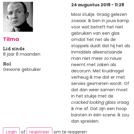
24 augustus 2019 - 11:28
Mooi stukje. Graag gelezen
zowaar. Ik ben in jouw kamp
voor wat betreft het niet
gebruiken van een glas
Tilma
omdat het net als de
stoppels duidt dat hij het als
Lid sinds
inmiddels alleenstaande
8 jaar 8 maanden
man niet meer zo nauw
neemt met zaken als
Rol
Gewone gebruiker
decorum. Met Kruidnagel
verheug ik me dat er met
servies gesmeten wordt. Of
dat dan weer samen moet
in het stukje met de
cracked looking glass
vraag
ik me af. Dat zijn een hoop
barsten in één scene. Ik zou
dan spreiden.
Login
of
registreer
om te reageren