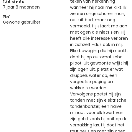
teken van herkenning
Lid sinds
7 jaar 8 maanden
wanneer hij naar me kijkt. Ik
zie een ongeschoren man,
Rol
net uit bed, maar nog
Gewone gebruiker
vermoeid. Hij staart me aan
met ogen die niets zien. Hij
heeft alle interesse verloren
in zichzelf –dus ook in mij.
Elke beweging die hij maakt,
doet hij op automatische
piloot. Uit gewoonte wrijft hij
zijn ogen uit, pletst er wat
druppels water op, een
vergeefse poging om
wakker te worden.
Vervolgens poetst hij zijn
tanden met zijn elektrische
tandenborstel; een halve
minuut voor elk kwart van
zijn gebit zoals hij ooit op de
verpakking las. Hij doet het
routineus en met zijn ogen