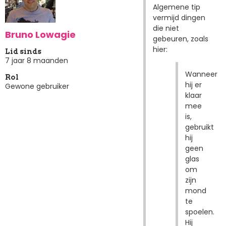
Algemene tip
vermijd dingen
die niet
Bruno Lowagie
gebeuren, zoals
hier:
Lid sinds
7 jaar 8 maanden
Wanneer
Rol
hij er
Gewone gebruiker
klaar
mee
is,
gebruikt
hij
geen
glas
om
zijn
mond
te
spoelen.
Hij