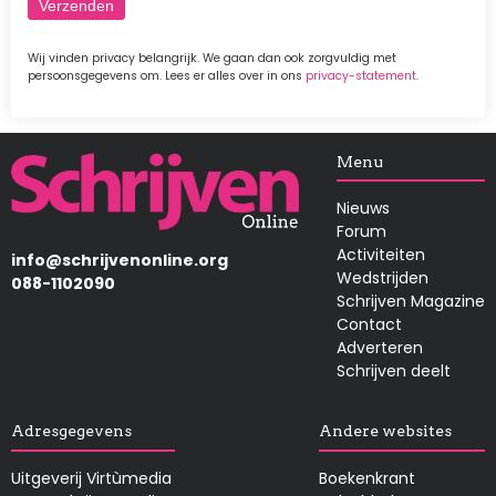
Wij vinden privacy belangrijk. We gaan dan ook zorgvuldig met
persoonsgegevens om. Lees er alles over in ons
privacy-statement
.
Afbeelding
Menu
Nieuws
Forum
Activiteiten
info@schrijvenonline.org
Wedstrijden
088-1102090
Schrijven Magazine
Contact
Adverteren
Schrijven deelt
Adresgegevens
Andere websites
Uitgeverij Virtùmedia
Boekenkrant