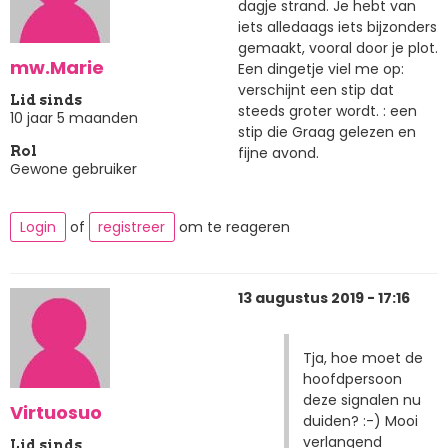
dagje strand. Je hebt van
iets alledaags iets bijzonders
gemaakt, vooral door je plot.
mw.Marie
Een dingetje viel me op:
verschijnt een stip dat
Lid sinds
steeds groter wordt. : een
10 jaar 5 maanden
stip die Graag gelezen en
fijne avond.
Rol
Gewone gebruiker
Login
of
registreer
om te reageren
13 augustus 2019 - 17:16
Tja, hoe moet de
hoofdpersoon
deze signalen nu
Virtuosuo
duiden? :-) Mooi
verlangend
Lid sinds