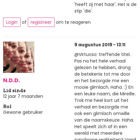
'heeft zij met haar'. Het is de
stip 'die'.
Login
of
registreer
om te reageren
9 augustus 2019 - 13:11
@Virtuoso: treffende titel.
Pas na het hele verhaal
gelezen te hebben, drong
de betekenis tot me door
N.D.D.
en het bezorgde me een
mooie glimlach. Haha. :) En
Lid sinds
een leuke naam, die Mireille.
12 jaar 7 maanden
Trok me heel kort uit het
verhaal en bezorgde me
Rol
Gewone gebruiker
ook een glimlach omwille
van die naamskeuze. Haha.
Het speelt zich af in een
wereld met meerdere
synchrone realiteiten? Vond