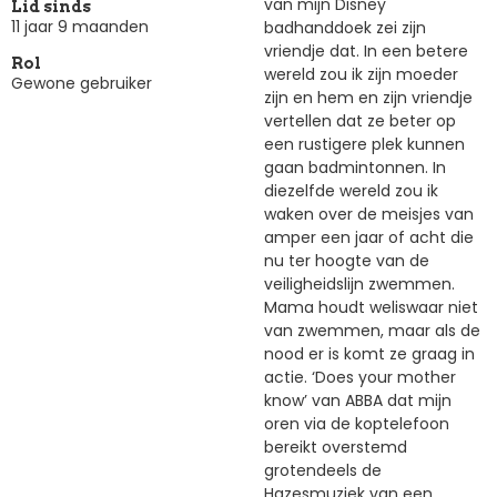
van mijn Disney
Lid sinds
11 jaar 9 maanden
badhanddoek zei zijn
vriendje dat. In een betere
Rol
wereld zou ik zijn moeder
Gewone gebruiker
zijn en hem en zijn vriendje
vertellen dat ze beter op
een rustigere plek kunnen
gaan badmintonnen. In
diezelfde wereld zou ik
waken over de meisjes van
amper een jaar of acht die
nu ter hoogte van de
veiligheidslijn zwemmen.
Mama houdt weliswaar niet
van zwemmen, maar als de
nood er is komt ze graag in
actie. ‘Does your mother
know’ van ABBA dat mijn
oren via de koptelefoon
bereikt overstemd
grotendeels de
Hazesmuziek van een