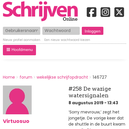
Gebruikersnaam
Wachtwoord
Nieuw profiel aanmaken
Een nieuw wachtwoord kiezen
Hoofdmenu
BREADCRUMBS
Home
forum
wekelijkse schrijfopdracht
146727
You
are
#258 De wazige
here:
watersignalen
8 augustus 2019 - 13:43
‘Sorry mevrouw,’ zegt het
jongetje. De vorige keer dat
Virtuosuo
de shuttle in de buurt kwam