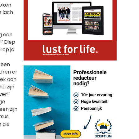
roken
n lach
og een
!' Diep
rop je
n een
Waren er
gek aan
a zijn
er!'
oge
en zijn
rsus
n die