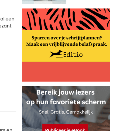
al een
ezant
ars en