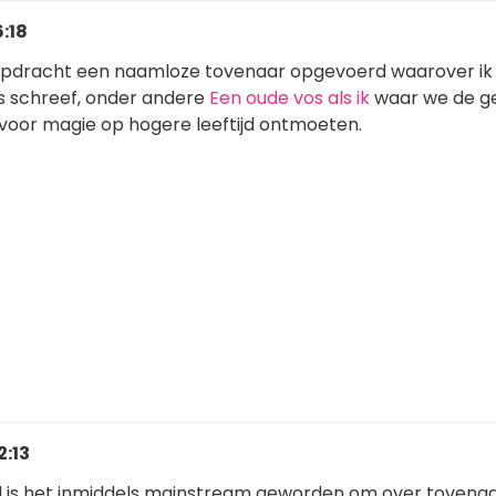
6:18
opdracht een naamloze tovenaar opgevoerd waarover ik 
es schreef, onder andere
Een oude vos als ik
waar we de g
voor magie op hogere leeftijd ontmoeten.
2:13
al is het inmiddels mainstream geworden om over tovena