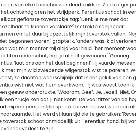
 knieën van elke toeschouwer deed knikken. Zoals afgesp
 het ochtendgloren het strijdperk. Terentius schoot in ee
in elkaar geflanste toverstokje zag: 'Denk je me met dat
 ezelhaar te kunnen verslaan?' Ik strekte schijnbaar
rmen en liet daarbij opzettelijk mijn toverstok vallen. 'N
iet begonnen waren,' grapte ik, 'anders was ik al verloren
aan wat mijn mentor mij altijd voorhield: 'het moment waa
rachten onderschat, heb je al half gewonnen.' 'Genoeg
entius, 'laat ons aan het duel beginnen!' Hij vuurde metee
e ik met mijn wild zwiepende wilgenstok wist te pareren. 
est, ze dachten waarschijnlijk dat ik het geluk van een 
entius wist niet wat hem overkwam. Hij was woest toen ik n
en geeuw onderdrukte. 'Waarom. Geef. Je. Jezelf. Niet. Ov
t ik een trucje ken dat jij niet kent!' De voorzitter van de h
ad mij een persoonlijke spreuk toevertrouwd waaraan alle
hoorzaamde. Het werd stilaan tijd die te gebruiken: 'Reve
 toverstok schoot onmiddellijk uit Terentius’ hand, blij va
venaar verlost te zijn.