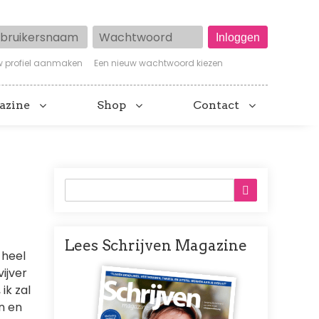
ruikersnaam
Wachtwoord
w profiel aanmaken
Een nieuw wachtwoord kiezen
azine
Shop
Contact
Lees Schrijven Magazine
 heel
Afbeelding
ijver
ik zal
n en