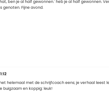
t, ben je al half gewonnen.' heb je al half gewonnen. Ve
s genoten. Fijne avond.
1:12
het helemaal met de schrijfcoach eens; je verhaal leest l
e buigzaam en koppig: leuk!