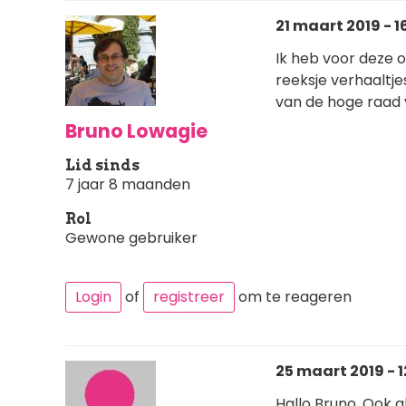
21 maart 2019 - 1
Ik heb voor deze 
reeksje verhaaltj
van de hoge raad 
Bruno Lowagie
Lid sinds
7 jaar 8 maanden
Rol
Gewone gebruiker
Login
of
registreer
om te reageren
25 maart 2019 - 1
Hallo Bruno, Ook 