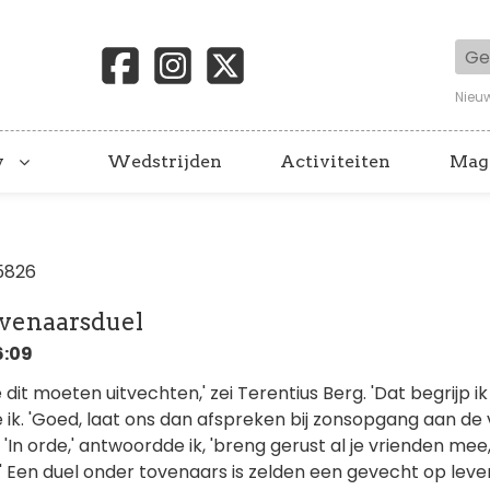
Geb
Nieu
y
Wedstrijden
Activiteiten
Mag
5826
ovenaarsduel
6:09
 dit moeten uitvechten,' zei Terentius Berg. 'Dat begrijp ik
ik. 'Goed, laat ons dan afspreken bij zonsopgang aan de v
 'In orde,' antwoordde ik, 'breng gerust al je vrienden mee, 
' Een duel onder tovenaars is zelden een gevecht op leve