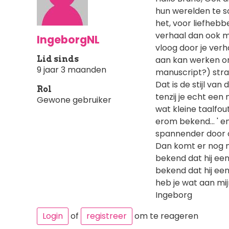
hun werelden te sch
het, voor liefhebb
verhaal dan ook met
IngeborgNL
vloog door je ver
Lid sinds
aan kan werken om
9 jaar 3 maanden
manuscript?) strak
Dat is de stijl van
Rol
tenzij je echt een
Gewone gebruiker
wat kleine taalfoutje
erom bekend... ' en
spannender door o
Dan komt er nog me
bekend dat hij een
bekend dat hij een
heb je wat aan mij
Ingeborg
Login
of
registreer
om te reageren