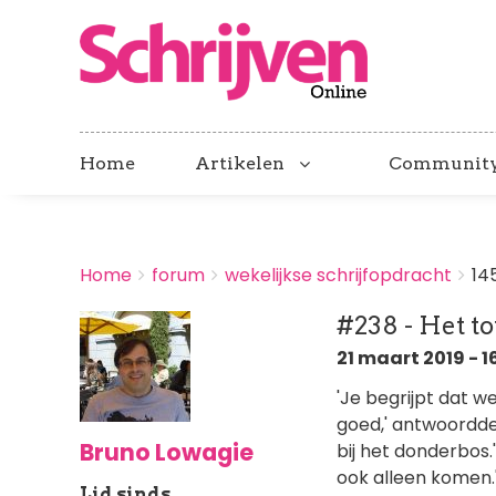
Home
Artikelen
Communit
BREADCRUMBS
Home
forum
wekelijkse schrijfopdracht
14
You
are
#238 - Het t
here:
21 maart 2019 - 1
'Je begrijpt dat we
goed,' antwoordde 
Bruno Lowagie
bij het donderbos.'
ook alleen komen.
Lid sinds