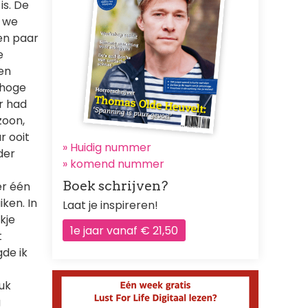
is. De
s we
en paar
e
en
 hoge
r had
zoon,
r ooit
» Huidig nummer
der
»
komend nummer
Boek schrijven?
er één
ken. In
Laat je inspireren!
kje
1e jaar vanaf € 21,50
t
de ik
uk
g