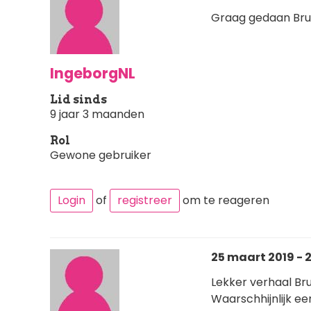
Graag gedaan Bru
IngeborgNL
Lid sinds
9 jaar 3 maanden
Rol
Gewone gebruiker
Login
of
registreer
om te reageren
25 maart 2019 - 
Lekker verhaal Br
Waarschhijnlijk e