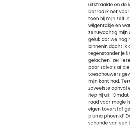
uitstraalde en de
betrad ik net voor
toen hij mijn zelf 
wilgentakje en wat
zenuwachtig mijn a
geluk dat we nog n
binnenin dacht ik 
tegenstander je k
gelachen,' zei Ter
paar salvo’s af di
toeschouwers gewe
mijn kant had. Ter
zoveelste aanval e
riep hij uit. 'Omda
raad voor magie h
eigen toverstaf ge
pluma phoenix!' De
schande van een to