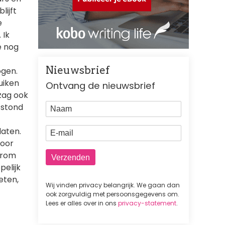
lijft
e
 Ik
e nog
Nieuwsbrief
ogen.
ruiken
Ontvang de nieuwsbrief
 zag ook
Naam
j stond
E-mail
laten.
voor
 erom
pelijk
eten,
Wij vinden privacy belangrijk. We gaan dan
ook zorgvuldig met persoonsgegevens om.
Lees er alles over in ons
privacy-statement
.