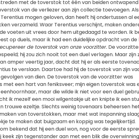
streden met de toverstok tot één van beiden ontwapend 
erstok van de verliezer aan zijn collectie toevoegen. Al
 Terentius mogen geloven, dan heeft hij ondertussen al e
ken verzameld. Waar Terentius verschijnt, maken ander
 de voeten uit vrees door hem uitgedaagd te worden. Ik b
est op duels, maar ik had een duidelijke opdracht van de
recupereer de toverstok van onze voorzitter.
De voorzitte
gespeeld; hij zou zich nooit tot een duel verlagen. Maar zijn 
an amper veertig jaar, dacht dat hij er als eerste tovenaa
ntius te verslaan. Daartoe had hij de toverstok van zijn va
le gevolgen van dien. De toverstok van de voorzitter was
 met een hart van feniksveer; mijn eigen toverstok was 
enhoornhaar, maar die wilde ik niet voor een duel gebrui
ht ik mezelf een mooi wilgentakje uit en knipte ik een stu
jn trouwe ezeltje. Slechts weinig tovenaars beheersen he
maken van toverstokken, maar met wat inspanning slaag
okje te maken dat buigzaam en koppig was tegelijkertijd.
rom bekend dat hij een duel won, nog voor de eerste spre
j keek zijn tegenstander aan met een blik die overwinnin