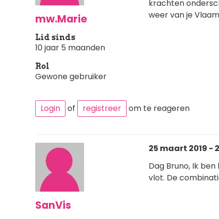
krachten onderscha
weer van je Vlaam
mw.Marie
Lid sinds
10 jaar 5 maanden
Rol
Gewone gebruiker
Login
of
registreer
om te reageren
25 maart 2019 - 2
Dag Bruno, Ik ben 
vlot. De combinati
SanVis