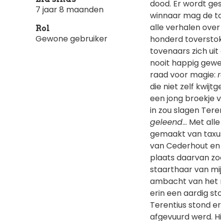
dood. Er wordt ge
7 jaar 8 maanden
winnaar mag de tov
alle verhalen over
Rol
Gewone gebruiker
honderd toverstok
tovenaars zich uit
nooit happig gewe
raad voor magie:
die niet zelf kwijt
een jong broekje v
in zou slagen Tere
geleend
... Met al
gemaakt van taxus
van Cederhout en e
plaats daarvan zoc
staarthaar van mi
ambacht van het 
erin een aardig st
Terentius stond e
afgevuurd werd. Hi