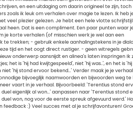
rijven, en een uitdaging om daarin origineel te zijn, toch b
ers zoals ik leuk om verhalen over magie te lezen. Ik heb j
 veel plezier gelezen. Je hebt een hele vlotte schrijfstijl.
haal heen. Dat is een compliment. Een paar punten waar j
 je korte verhalen (of misschien werk je wel aan een
 te trekken; - gebruik enkele aanhalingstekens in je dial
 deze tijd en het oogt direct rustiger. - geen witregels geb
 nieuw onderwerp aansnijdt en alinea's laten inspringen Ik
s; het is 'hij had kwijtgespeeld', niet 'hij was..', en het is 'hi
 niet 'hij stond ervoor bekend...' Verder maak je je verhaal
nnodige bijvoeglijk naamwoorden en bijwoorden weg te 
er vaart in je verhaal. Bijvoorbeeld: 'Terentius stond er
 duel eigenlijk al won...' aanpassen naar 'Terentius stond
 duel won, nog voor de eerste spreuk afgevuurd werd.' Ho
n feedback :) Veel succes met al je schrijfavonturen! Gro