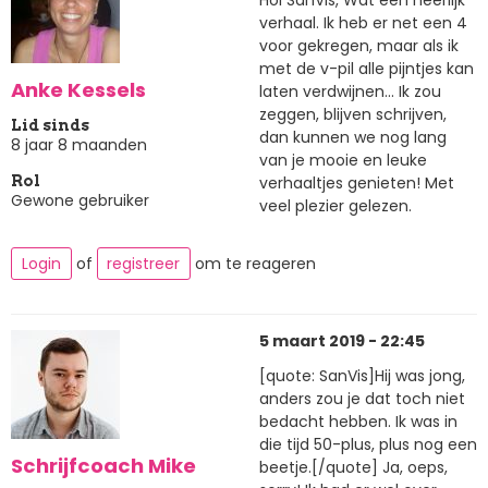
verhaal. Ik heb er net een 4
voor gekregen, maar als ik
met de v-pil alle pijntjes kan
Anke Kessels
laten verdwijnen... Ik zou
zeggen, blijven schrijven,
Lid sinds
dan kunnen we nog lang
8 jaar 8 maanden
van je mooie en leuke
verhaaltjes genieten! Met
Rol
Gewone gebruiker
veel plezier gelezen.
Login
of
registreer
om te reageren
5 maart 2019 - 22:45
[quote: SanVis]Hij was jong,
anders zou je dat toch niet
bedacht hebben. Ik was in
die tijd 50-plus, plus nog een
Schrijfcoach Mike
beetje.[/quote] Ja, oeps,