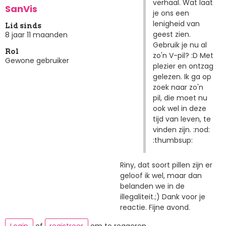
verhaal. Wat laat
SanVis
je ons een
lenigheid van
Lid sinds
geest zien.
8 jaar 11 maanden
Gebruik je nu al
Rol
zo'n V-pil? :D Met
Gewone gebruiker
plezier en ontzag
gelezen. Ik ga op
zoek naar zo'n
pil, die moet nu
ook wel in deze
tijd van leven, te
vinden zijn. :nod:
:thumbsup:
Riny, dat soort pillen zijn er
geloof ik wel, maar dan
belanden we in de
illegaliteit.;) Dank voor je
reactie. Fijne avond.
Login
of
registreer
om te reageren