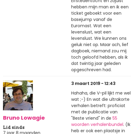
Elfstedentocht en zojuist
hebben mijn man en ik een
ticket geboekt voor een
basejump vanaf de
Euromast. Wat een
levenslust, wat een
levenslust. We kunnen ons
geluk niet op. Maar ach, lief
dagboek, niemand zou mij
toch geloofd hebben, als ik
dat twintig jaar geleden
opgeschreven had.
3 maart 2019 - 12:43
Hahaha, die V-pil lijkt me wel
wat ;-) En wat die ultrakorte
verhalen betreft: proficiat
met de publicatie van
Bruno Lowagie
"Beste vriend" in de
55
woorden verhalenbundel
. (Ik
Lid sinds
heb er ook een plaatsje in
7 jaar 8 maanden