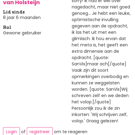
sorry! Ik had er wel over
van Holsteijn
nagedacht, maar niet goed
Lid sinds
genoeg... Je hebt een leuke,
8 jaar 6 maanden
optimistische invulling
gegeven aan de opdracht,
Rol
ik las het uit met een
Gewone gebruiker
glimlach. Ik hou ervan dat
het meta is, het geeft een
extra dimensie aan de
opdracht. [quote:
SanVis]maar ach[/quote]
Vaak zijn dit soort
opmerkingen overbodig en
kunnen ze weggelaten
worden. [quote: SanVis]Wij
schreven zelf en we deden
het volop.[/quote]
Persoonlijk zou ik de zin
inkorten: 'Wij schrijven zelf,
volop.' Graag gelezen!
Login
of
registreer
om te reageren