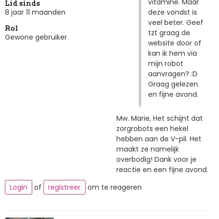
vitamine. Maar
Lid sinds
deze vondst is
8 jaar 11 maanden
veel beter. Geef
Rol
tzt graag de
Gewone gebruiker
website door of
kan ik hem via
mijn robot
aanvragen? :D
Graag gelezen
en fijne avond.
Mw. Marie, Het schijnt dat
zorgrobots een hekel
hebben aan de V-pil. Het
maakt ze namelijk
overbodig! Dank voor je
reactie en een fijne avond.
Login
of
registreer
om te reageren