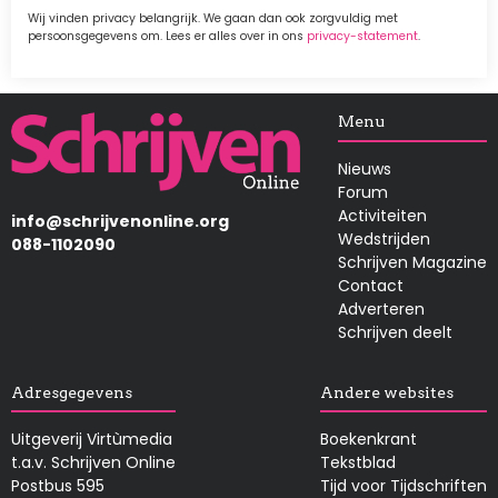
Wij vinden privacy belangrijk. We gaan dan ook zorgvuldig met
persoonsgegevens om. Lees er alles over in ons
privacy-statement
.
Afbeelding
Menu
Nieuws
Forum
Activiteiten
info@schrijvenonline.org
Wedstrijden
088-1102090
Schrijven Magazine
Contact
Adverteren
Schrijven deelt
Adresgegevens
Andere websites
Uitgeverij Virtùmedia
Boekenkrant
t.a.v. Schrijven Online
Tekstblad
Postbus 595
Tijd voor Tijdschriften