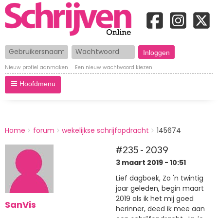
Gebruikersnaam
Wachtwoord
Nieuw profiel aanmaken
Een nieuw wachtwoord kiezen
Hoofdmenu
BREADCRUMBS
Home
forum
wekelijkse schrijfopdracht
145674
You
are
#235 - 2039
here:
3 maart 2019 - 10:51
Lief dagboek, Zo 'n twintig
jaar geleden, begin maart
2019 als ik het mij goed
SanVis
herinner, deed ik mee aan