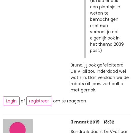
(Ik heb er ook
een plaatsje in
weten te
bemachtigen
met een
verhaaltje dat
eigenlijk ook in
het thema 2039
past.)
Bruno, jij ook gefeliciteerd.
De V-pil zou inderdaad wel
wat zijn. Dan verslaan we de
robots uit jouw verhaaltje
met gemak.
Login
of
registreer
om te reageren
3 maart 2019 - 18:32
Sandra ik dacht bij V-pil aan