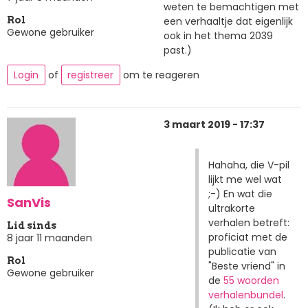
weten te bemachtigen met
een verhaaltje dat eigenlijk
Rol
Gewone gebruiker
ook in het thema 2039
past.)
Login
of
registreer
om te reageren
3 maart 2019 - 17:37
Hahaha, die V-pil
lijkt me wel wat
;-) En wat die
SanVis
ultrakorte
verhalen betreft:
Lid sinds
proficiat met de
8 jaar 11 maanden
publicatie van
Rol
"Beste vriend" in
Gewone gebruiker
de
55 woorden
verhalenbundel
.