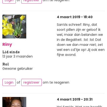
4 maart 2019 - 18:40
SanVis schreef: Riny, dat
soort pillen zijn er geloof ik
wel, maar dan belanden we
in de illegaliteit. :lol: :lol: Dat
Riny
doen we dan maar niet; zet
wel een cd'tje op! Jij ook een
Lid sinds
fijne avond.
13 jaar 3 maanden
Rol
Gewone gebruiker
Login
of
registreer
om te reageren
4 maart 2019 - 20:31
Hoi SanVis, Wat een heerlijk