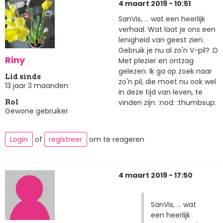
4 maart 2019 - 10:51
SanVis, … wat een heerlijk
verhaal. Wat laat je ons een
lenigheid van geest zien.
Gebruik je nu al zo'n V-pil? :D
Riny
Met plezier en ontzag
gelezen. Ik ga op zoek naar
Lid sinds
zo'n pil, die moet nu ook wel
13 jaar 3 maanden
in deze tijd van leven, te
vinden zijn. :nod: :thumbsup:
Rol
Gewone gebruiker
Login
of
registreer
om te reageren
4 maart 2019 - 17:50
SanVis, … wat
een heerlijk