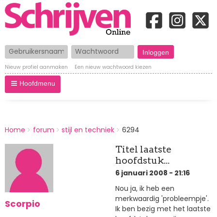
Gebruikersnaam
Wachtwoord
Nieuw profiel aanmaken
Een nieuw wachtwoord kiezen
Hoofdmenu
BREADCRUMBS
Home
forum
stijl en techniek
6294
You
are
Titel laatste
here:
hoofdstuk...
6 januari 2008 - 21:16
Nou ja, ik heb een
merkwaardig 'probleempje'.
Scorpio
Ik ben bezig met het laatste