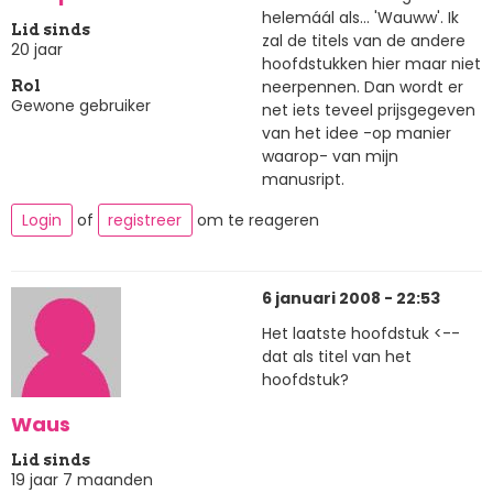
helemáál als... 'Wauww'. Ik
Lid sinds
zal de titels van de andere
20 jaar
hoofdstukken hier maar niet
neerpennen. Dan wordt er
Rol
Gewone gebruiker
net iets teveel prijsgegeven
van het idee -op manier
waarop- van mijn
manusript.
Login
of
registreer
om te reageren
6 januari 2008 - 22:53
Het laatste hoofdstuk <--
dat als titel van het
hoofdstuk?
Waus
Lid sinds
19 jaar 7 maanden