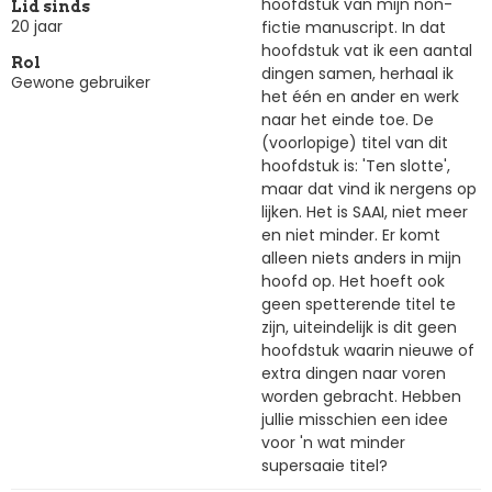
hoofdstuk van mijn non-
Lid sinds
20 jaar
fictie manuscript. In dat
hoofdstuk vat ik een aantal
Rol
dingen samen, herhaal ik
Gewone gebruiker
het één en ander en werk
naar het einde toe. De
(voorlopige) titel van dit
hoofdstuk is: 'Ten slotte',
maar dat vind ik nergens op
lijken. Het is SAAI, niet meer
en niet minder. Er komt
alleen niets anders in mijn
hoofd op. Het hoeft ook
geen spetterende titel te
zijn, uiteindelijk is dit geen
hoofdstuk waarin nieuwe of
extra dingen naar voren
worden gebracht. Hebben
jullie misschien een idee
voor 'n wat minder
supersaaie titel?