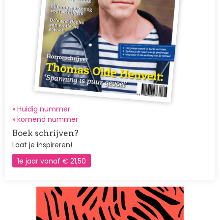
» Huidig nummer
»
komend nummer
Boek schrijven?
Laat je inspireren!
1e jaar vanaf € 21,50