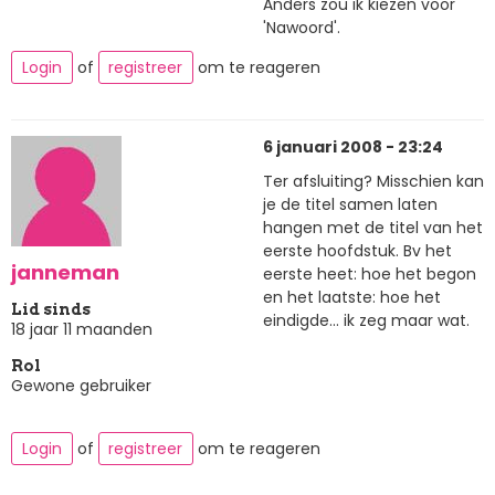
Ánders zou ik kiezen voor
'Nawoord'.
Login
of
registreer
om te reageren
6 januari 2008 - 23:24
Ter afsluiting? Misschien kan
je de titel samen laten
hangen met de titel van het
eerste hoofdstuk. Bv het
janneman
eerste heet: hoe het begon
en het laatste: hoe het
Lid sinds
eindigde... ik zeg maar wat.
18 jaar 11 maanden
Rol
Gewone gebruiker
Login
of
registreer
om te reageren