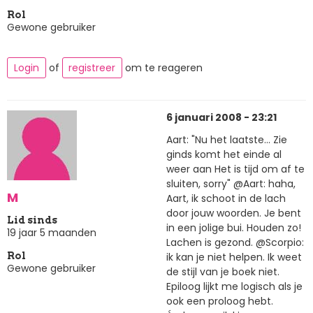
Rol
Gewone gebruiker
Login
of
registreer
om te reageren
6 januari 2008 - 23:21
Aart: "Nu het laatste... Zie
ginds komt het einde al
weer aan Het is tijd om af te
sluiten, sorry" @Aart: haha,
M
Aart, ik schoot in de lach
door jouw woorden. Je bent
Lid sinds
in een jolige bui. Houden zo!
19 jaar 5 maanden
Lachen is gezond. @Scorpio:
ik kan je niet helpen. Ik weet
Rol
Gewone gebruiker
de stijl van je boek niet.
Epiloog lijkt me logisch als je
ook een proloog hebt.