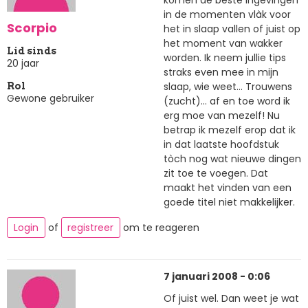
komen de beste ingevingen
in de momenten vlàk voor
Scorpio
het in slaap vallen of juist op
het moment van wakker
Lid sinds
worden. Ik neem jullie tips
20 jaar
straks even mee in mijn
slaap, wie weet... Trouwens
Rol
Gewone gebruiker
(zucht)... af en toe word ik
erg moe van mezelf! Nu
betrap ik mezelf erop dat ik
in dat laatste hoofdstuk
tòch nog wat nieuwe dingen
zit toe te voegen. Dat
maakt het vinden van een
goede titel niet makkelijker.
Login
of
registreer
om te reageren
7 januari 2008 - 0:06
Of juist wel. Dan weet je wat