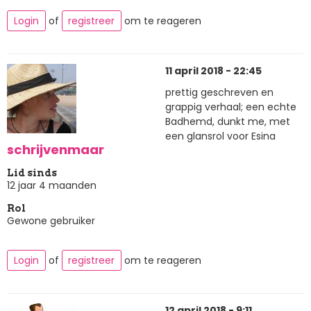
Login
of
registreer
om te reageren
11 april 2018 - 22:45
prettig geschreven en
grappig verhaal; een echte
Badhemd, dunkt me, met
een glansrol voor Esina
schrijvenmaar
Lid sinds
12 jaar 4 maanden
Rol
Gewone gebruiker
Login
of
registreer
om te reageren
12 april 2018 - 9:11