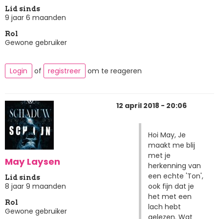
Lid sinds
9 jaar 6 maanden
Rol
Gewone gebruiker
Login
of
registreer
om te reageren
12 april 2018 - 20:06
Hoi May, Je
maakt me blij
met je
May Laysen
herkenning van
een echte 'Ton',
Lid sinds
ook fijn dat je
8 jaar 9 maanden
het met een
Rol
lach hebt
Gewone gebruiker
gelezen. Wat