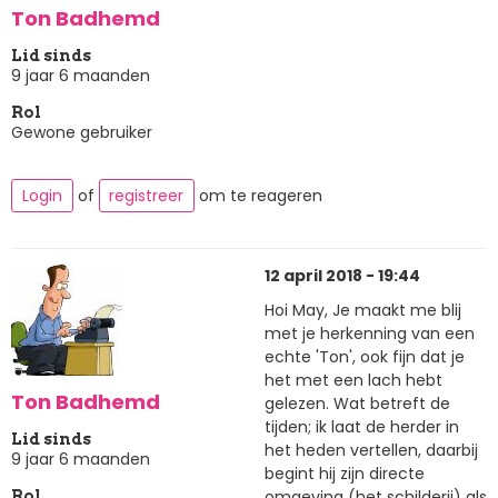
Ton Badhemd
Lid sinds
9 jaar 6 maanden
Rol
Gewone gebruiker
Login
of
registreer
om te reageren
12 april 2018 - 19:44
Hoi May, Je maakt me blij
met je herkenning van een
echte 'Ton', ook fijn dat je
het met een lach hebt
Ton Badhemd
gelezen. Wat betreft de
tijden; ik laat de herder in
Lid sinds
het heden vertellen, daarbij
9 jaar 6 maanden
begint hij zijn directe
omgeving (het schilderij) als
Rol