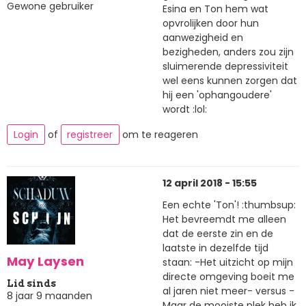
Gewone gebruiker
Esina en Ton hem wat
opvrolijken door hun
aanwezigheid en
bezigheden, anders zou zijn
sluimerende depressiviteit
wel eens kunnen zorgen dat
hij een 'ophangoudere'
wordt :lol:
Login
of
registreer
om te reageren
12 april 2018 - 15:55
Een echte 'Ton'! :thumbsup:
Het bevreemdt me alleen
dat de eerste zin en de
laatste in dezelfde tijd
May Laysen
staan: -Het uitzicht op mijn
directe omgeving boeit me
Lid sinds
al jaren niet meer- versus -
8 jaar 9 maanden
Maar de mooiste plek heb ik