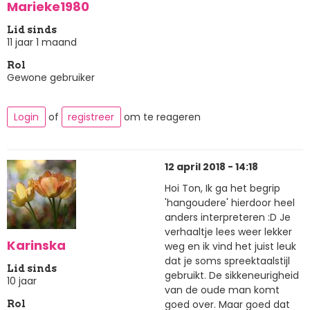
Marieke1980
Lid sinds
11 jaar 1 maand
Rol
Gewone gebruiker
Login
of
registreer
om te reageren
12 april 2018 - 14:18
Hoi Ton, Ik ga het begrip
'hangoudere' hierdoor heel
anders interpreteren :D Je
verhaaltje lees weer lekker
Karinska
weg en ik vind het juist leuk
dat je soms spreektaalstijl
Lid sinds
gebruikt. De sikkeneurigheid
10 jaar
van de oude man komt
goed over. Maar goed dat
Rol