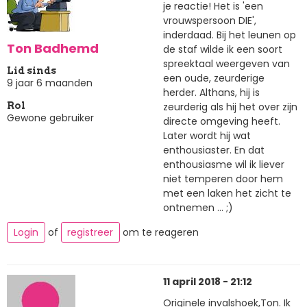
je reactie! Het is 'een
vrouwspersoon DIE',
inderdaad. Bij het leunen op
Ton Badhemd
de staf wilde ik een soort
spreektaal weergeven van
Lid sinds
een oude, zeurderige
9 jaar 6 maanden
herder. Althans, hij is
zeurderig als hij het over zijn
Rol
Gewone gebruiker
directe omgeving heeft.
Later wordt hij wat
enthousiaster. En dat
enthousiasme wil ik liever
niet temperen door hem
met een laken het zicht te
ontnemen ... ;)
Login
of
registreer
om te reageren
11 april 2018 - 21:12
Originele invalshoek,Ton. Ik