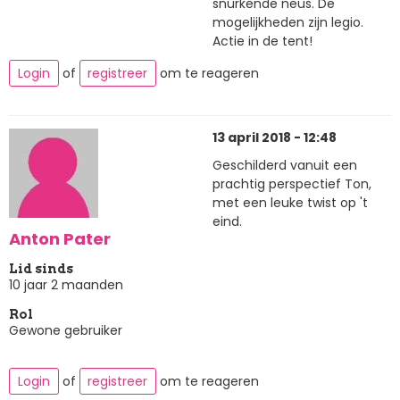
snurkende neus. De
mogelijkheden zijn legio.
Actie in de tent!
Login
of
registreer
om te reageren
13 april 2018 - 12:48
Geschilderd vanuit een
prachtig perspectief Ton,
met een leuke twist op 't
eind.
Anton Pater
Lid sinds
10 jaar 2 maanden
Rol
Gewone gebruiker
Login
of
registreer
om te reageren