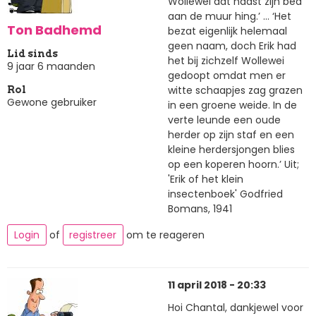
Wollewei dat naast zijn bed
aan de muur hing.’ … ‘Het
Ton Badhemd
bezat eigenlijk helemaal
geen naam, doch Erik had
Lid sinds
het bij zichzelf Wollewei
9 jaar 6 maanden
gedoopt omdat men er
witte schaapjes zag grazen
Rol
Gewone gebruiker
in een groene weide. In de
verte leunde een oude
herder op zijn staf en een
kleine herdersjongen blies
op een koperen hoorn.’ Uit;
'Erik of het klein
insectenboek' Godfried
Bomans, 1941
Login
of
registreer
om te reageren
11 april 2018 - 20:33
Hoi Chantal, dankjewel voor