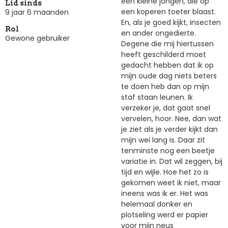
een kleine jongen, die op
Lid sinds
een koperen toeter blaast.
9 jaar 6 maanden
En, als je goed kijkt, insecten
Rol
en ander ongedierte.
Gewone gebruiker
Degene die mij hiertussen
heeft geschilderd moet
gedacht hebben dat ik op
mijn oude dag niets beters
te doen heb dan op mijn
staf staan leunen. Ik
verzeker je, dat gaat snel
vervelen, hoor. Nee, dan wat
je ziet als je verder kijkt dan
mijn wei lang is. Daar zit
tenminste nog een beetje
variatie in. Dat wil zeggen, bij
tijd en wijle. Hoe het zo is
gekomen weet ik niet, maar
ineens was ik er. Het was
helemaal donker en
plotseling werd er papier
voor mijn neus