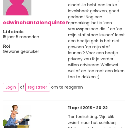
einde! Je hebt een leuke
invalshoek gekozen, goed
gedaan! Nog een
edwinchantalenquinten
opmerking: het is 'een
vrouwspersoon die...' en 'op
Lid sinds
mijn staf staan leunen' leest
15 jaar 5 maanden
een beetje gek. Is het niet
gewoon 'op mijn staf
Rol
Gewone gebruiker
leunen'? Voor een beetje
privacy zou ik je verder
willen adviseren Wollewei
wel af en toe met een laken
toe te dekken ;)
Login
of
registreer
om te reageren
11 april 2018 - 20:22
Ter toelichting. ‘Zijn blik
zwierf naar het schilderij