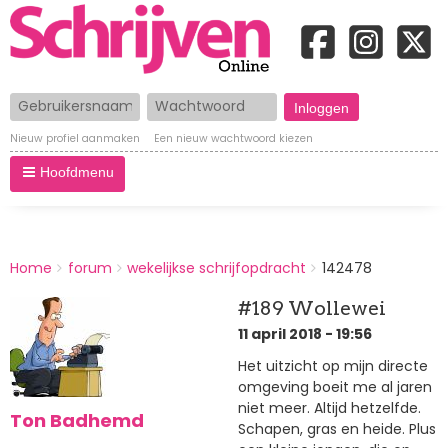
Gebruikersnaam
Wachtwoord
Nieuw profiel aanmaken
Een nieuw wachtwoord kiezen
Hoofdmenu
BREADCRUMBS
Home
forum
wekelijkse schrijfopdracht
142478
You
are
#189 Wollewei
here:
11 april 2018 - 19:56
Het uitzicht op mijn directe
omgeving boeit me al jaren
niet meer. Altijd hetzelfde.
Ton Badhemd
Schapen, gras en heide. Plus