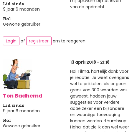
mij opkwam bij het lezen
Lid sinds
van de opdracht.
9 jaar 6 maanden
Rol
Gewone gebruiker
Login
of
registreer
om te reageren
13 april 2018 - 21:18
Hoi Tilma, hartelijk dank voor
je reactie. Je weet overigens
wel te prikkelen; als er geen
grens van 300 woorden was
Ton Badhemd
geweest, hadden jouw
suggesties voor verdere
Lid sinds
actie zeker een bijzondere
9 jaar 6 maanden
en waardige toevoeging
kunnen worden. :thumbsup:
Rol
Gewone gebruiker
Haha, dat zie ik dan wel weer