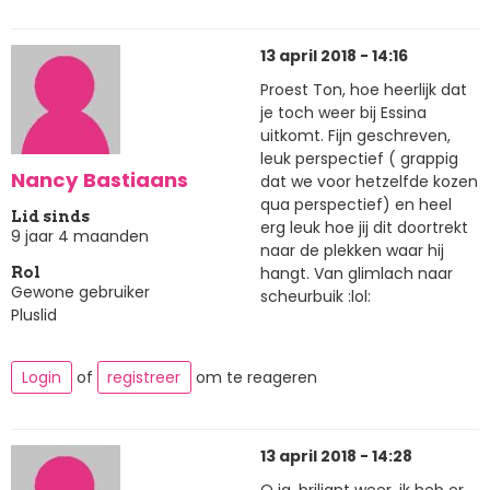
13 april 2018 - 14:16
Proest Ton, hoe heerlijk dat
je toch weer bij Essina
uitkomt. Fijn geschreven,
leuk perspectief ( grappig
Nancy Bastiaans
dat we voor hetzelfde kozen
qua perspectief) en heel
Lid sinds
erg leuk hoe jij dit doortrekt
9 jaar 4 maanden
naar de plekken waar hij
hangt. Van glimlach naar
Rol
Gewone gebruiker
scheurbuik :lol:
Pluslid
Login
of
registreer
om te reageren
13 april 2018 - 14:28