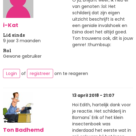
O ja, briljant weer, ik heb er
van genoten :lol: Het
schilderij dat zijn eigen
uitzicht beschrijft is echt
i-Kat
een geniale invalshoek en
Esina doet het altijd goed.
Lid sinds
Ton trouwens ook, dit is jouw
9 jaar 3 maanden
genre! :thumbsup:
Rol
Gewone gebruiker
Login
of
registreer
om te reageren
13 april 2018 - 21:07
Hoi Edith, hartelijk dank voor
je reactie. Het schilderij in
Bomans' Erik of het klein
insectenboek was
Ton Badhemd
inderdaad het eerste wat in