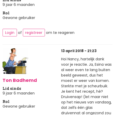
Lid sinds
9 jaar 6 maanden
Rol
Gewone gebruiker
Login
of
registreer
om te reageren
13 april 2018 - 21:23
Hoi Nancy, hartelijk dank
voor je reactie. Ja, Esina was
al weer even te lang buiten
beeld geweest, dus het
Ton Badhemd
moest er weer van komen.
Sterkte met je scheurbuik.
Lid sinds
Je kent het recept, hè?
9 jaar 6 maanden
Druivensap! (let maar niet
op het nieuws van vandaag,
Rol
Gewone gebruiker
dat zelfs één glas
druivennat al ongezond zou