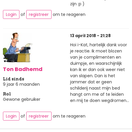
zijn :p )
Login
of
registreer
om te reageren
13 april 2018 - 21:28
Hoi i-Kat, hartelijk dank voor
je reactie. Ik moet blozen
van je complimenten en
duimpje, en waarschijnlijk
Ton Badhemd
kan ik er dan ook weer niet
van slapen. Dan is het
Lid sinds
jammer dat er geen
9 jaar 6 maanden
schilderij naast mijn bed
hangt om me af te leiden
Rol
Gewone gebruiker
en mij te doen wegdromen...
Login
of
registreer
om te reageren