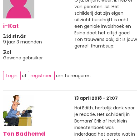
O ja, briljant weer, ik heb er
van genoten :lol: Het
schilderij dat zijn eigen
uitzicht beschrijft is echt
i-Kat
een geniale invalshoek en
Esina doet het altijd goed.
Lid sinds
Ton trouwens ook, dit is jouw
9 jaar 3 maanden
genre! :thumbsup:
Rol
Gewone gebruiker
Login
of
registreer
om te reageren
13 april 2018 - 21:07
Hoi Edith, hartelijk dank voor
je reactie. Het schilderij in
Bomans' Erik of het klein
insectenboek was
Ton Badhemd
inderdaad het eerste wat in