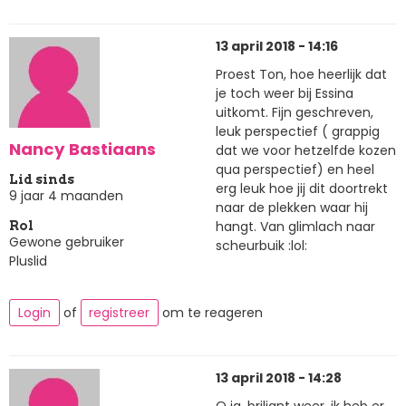
13 april 2018 - 14:16
Proest Ton, hoe heerlijk dat
je toch weer bij Essina
uitkomt. Fijn geschreven,
leuk perspectief ( grappig
Nancy Bastiaans
dat we voor hetzelfde kozen
qua perspectief) en heel
Lid sinds
erg leuk hoe jij dit doortrekt
9 jaar 4 maanden
naar de plekken waar hij
hangt. Van glimlach naar
Rol
Gewone gebruiker
scheurbuik :lol:
Pluslid
Login
of
registreer
om te reageren
13 april 2018 - 14:28