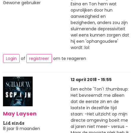
Gewone gebruiker
Esina en Ton hem wat
opvrolijken door hun
aanwezigheid en
bezigheden, anders zou zijn
sluimerende depressiviteit
wel eens kunnen zorgen dat
hij een 'ophangoudere'
wordt :lol:
Login
of
registreer
om te reageren
12 april 2018 - 15:55
Een echte 'Ton'! :thumbsup:
Het bevreemdt me alleen
dat de eerste zin en de
laatste in dezelfde tijd
May Laysen
staan: -Het uitzicht op mijn
directe omgeving boeit me
Lid sinds
al jaren niet meer- versus -
8 jaar 9 maanden
Maar de mooiste plek heb ik