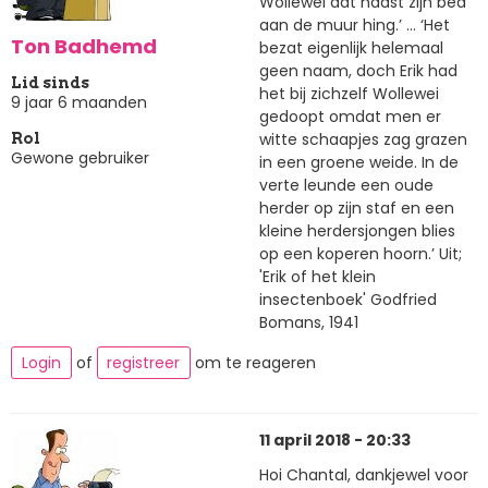
Wollewei dat naast zijn bed
aan de muur hing.’ … ‘Het
Ton Badhemd
bezat eigenlijk helemaal
geen naam, doch Erik had
Lid sinds
het bij zichzelf Wollewei
9 jaar 6 maanden
gedoopt omdat men er
witte schaapjes zag grazen
Rol
Gewone gebruiker
in een groene weide. In de
verte leunde een oude
herder op zijn staf en een
kleine herdersjongen blies
op een koperen hoorn.’ Uit;
'Erik of het klein
insectenboek' Godfried
Bomans, 1941
Login
of
registreer
om te reageren
11 april 2018 - 20:33
Hoi Chantal, dankjewel voor