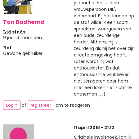
je reactie! Het is 'een
vrouwspersoon DIE',
inderdaad. Bij het leunen op
Ton Badhemd
de staf wilde ik een soort
spreektaal weergeven van
Lid sinds
een oude, zeurderige
9 jaar 6 maanden
herder. Althans, hij is
zeurderig als hij het over zijn
Rol
Gewone gebruiker
directe omgeving heeft.
Later wordt hij wat
enthousiaster. En dat
enthousiasme wil ik liever
niet temperen door hem
met een laken het zicht te
ontnemen ... ;)
Login
of
registreer
om te reageren
11 april 2018 - 21:12
Originele invalshoek,Ton. Ik