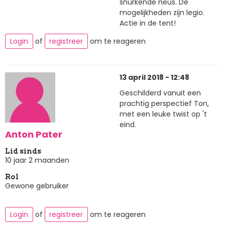
snurkende neus. De
mogelijkheden zijn legio.
Actie in de tent!
Login
of
registreer
om te reageren
13 april 2018 - 12:48
Geschilderd vanuit een
prachtig perspectief Ton,
met een leuke twist op 't
eind.
Anton Pater
Lid sinds
10 jaar 2 maanden
Rol
Gewone gebruiker
Login
of
registreer
om te reageren