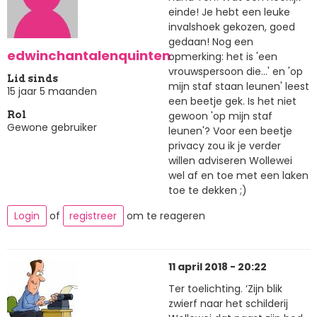
einde! Je hebt een leuke
invalshoek gekozen, goed
gedaan! Nog een
edwinchantalenquinten
opmerking: het is 'een
vrouwspersoon die...' en 'op
Lid sinds
mijn staf staan leunen' leest
15 jaar 5 maanden
een beetje gek. Is het niet
gewoon 'op mijn staf
Rol
Gewone gebruiker
leunen'? Voor een beetje
privacy zou ik je verder
willen adviseren Wollewei
wel af en toe met een laken
toe te dekken ;)
Login
of
registreer
om te reageren
11 april 2018 - 20:22
Ter toelichting. ‘Zijn blik
zwierf naar het schilderij