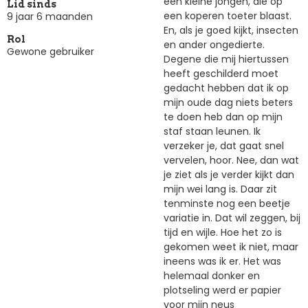
een kleine jongen, die op
Lid sinds
een koperen toeter blaast.
9 jaar 6 maanden
En, als je goed kijkt, insecten
Rol
en ander ongedierte.
Gewone gebruiker
Degene die mij hiertussen
heeft geschilderd moet
gedacht hebben dat ik op
mijn oude dag niets beters
te doen heb dan op mijn
staf staan leunen. Ik
verzeker je, dat gaat snel
vervelen, hoor. Nee, dan wat
je ziet als je verder kijkt dan
mijn wei lang is. Daar zit
tenminste nog een beetje
variatie in. Dat wil zeggen, bij
tijd en wijle. Hoe het zo is
gekomen weet ik niet, maar
ineens was ik er. Het was
helemaal donker en
plotseling werd er papier
voor mijn neus