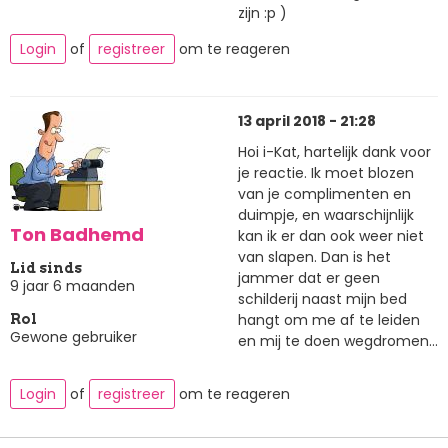
zijn :p )
Login
of
registreer
om te reageren
13 april 2018 - 21:28
Hoi i-Kat, hartelijk dank voor
je reactie. Ik moet blozen
van je complimenten en
duimpje, en waarschijnlijk
Ton Badhemd
kan ik er dan ook weer niet
van slapen. Dan is het
Lid sinds
jammer dat er geen
9 jaar 6 maanden
schilderij naast mijn bed
hangt om me af te leiden
Rol
Gewone gebruiker
en mij te doen wegdromen...
Login
of
registreer
om te reageren