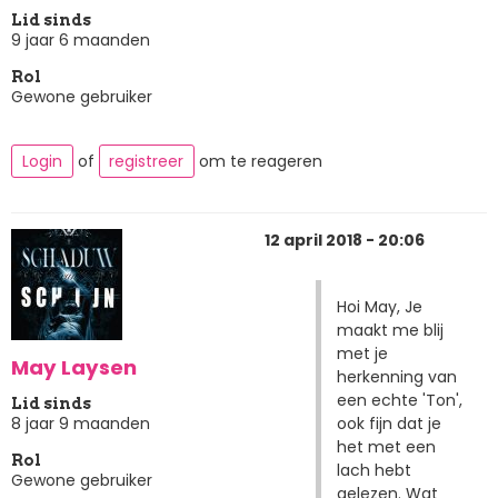
Lid sinds
9 jaar 6 maanden
Rol
Gewone gebruiker
Login
of
registreer
om te reageren
12 april 2018 - 20:06
Hoi May, Je
maakt me blij
met je
May Laysen
herkenning van
een echte 'Ton',
Lid sinds
ook fijn dat je
8 jaar 9 maanden
het met een
Rol
lach hebt
Gewone gebruiker
gelezen. Wat