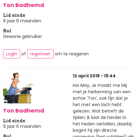
Ton Badhemd
Lid sinds
9 jaar 6 maanden
Rol
Gewone gebruiker
Login
of
registreer
om te reageren
12 april 2018 - 19:44
Hoi May, Je maakt me blij
met je herkenning van een
echte 'Ton', ook fijn dat je
het met een lach hebt
Ton Badhemd
gelezen. Wat betreft de
tijden; ik laat de herder in
Lid sinds
het heden vertellen, daarbij
9 jaar 6 maanden
begint hij zijn directe
omgeving (het schilderij) als
Rol