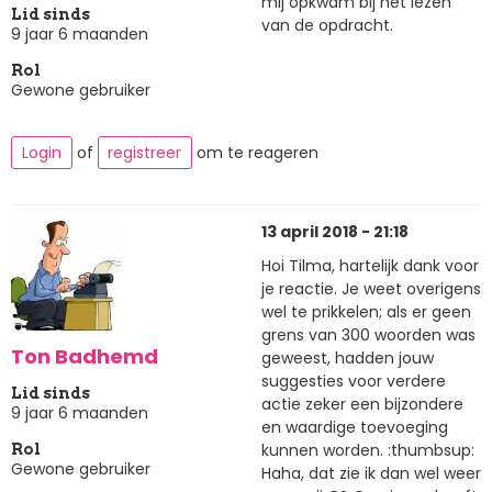
mij opkwam bij het lezen
Lid sinds
van de opdracht.
9 jaar 6 maanden
Rol
Gewone gebruiker
Login
of
registreer
om te reageren
13 april 2018 - 21:18
Hoi Tilma, hartelijk dank voor
je reactie. Je weet overigens
wel te prikkelen; als er geen
grens van 300 woorden was
Ton Badhemd
geweest, hadden jouw
suggesties voor verdere
Lid sinds
actie zeker een bijzondere
9 jaar 6 maanden
en waardige toevoeging
kunnen worden. :thumbsup:
Rol
Gewone gebruiker
Haha, dat zie ik dan wel weer