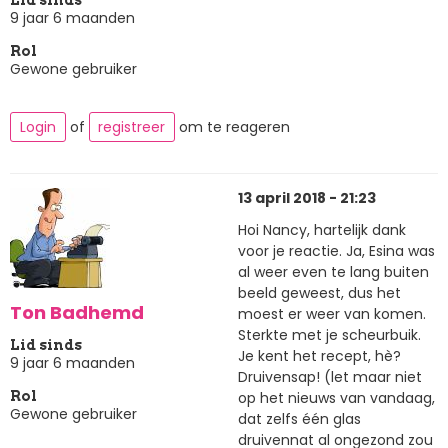
Lid sinds
9 jaar 6 maanden
Rol
Gewone gebruiker
Login
of
registreer
om te reageren
13 april 2018 - 21:23
Hoi Nancy, hartelijk dank
voor je reactie. Ja, Esina was
al weer even te lang buiten
beeld geweest, dus het
Ton Badhemd
moest er weer van komen.
Sterkte met je scheurbuik.
Lid sinds
Je kent het recept, hè?
9 jaar 6 maanden
Druivensap! (let maar niet
op het nieuws van vandaag,
Rol
Gewone gebruiker
dat zelfs één glas
druivennat al ongezond zou