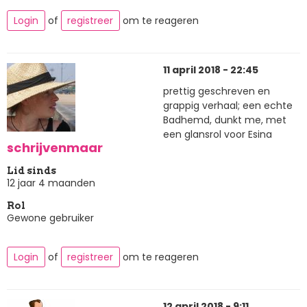
Login
of
registreer
om te reageren
11 april 2018 - 22:45
prettig geschreven en
grappig verhaal; een echte
Badhemd, dunkt me, met
een glansrol voor Esina
schrijvenmaar
Lid sinds
12 jaar 4 maanden
Rol
Gewone gebruiker
Login
of
registreer
om te reageren
12 april 2018 - 9:11