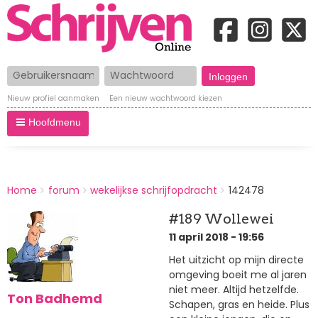
Gebruikersnaam
Wachtwoord
Nieuw profiel aanmaken
Een nieuw wachtwoord kiezen
Hoofdmenu
BREADCRUMBS
Home
forum
wekelijkse schrijfopdracht
142478
You
are
#189 Wollewei
here:
11 april 2018 - 19:56
Het uitzicht op mijn directe
omgeving boeit me al jaren
niet meer. Altijd hetzelfde.
Ton Badhemd
Schapen, gras en heide. Plus