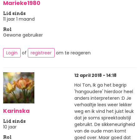
Marieke1980
Lid sinds
11 jaar 1 maand
Rol
Gewone gebruiker
Login
of
registreer
om te reageren
12 april 2018 - 14:18
Hoi Ton, Ik ga het begrip
'hangoudere' hierdoor heel
anders interpreteren :D Je
verhaaltje lees weer lekker
Karinska
weg en ik vind het juist leuk
dat je soms spreektaalstijl
Lid sinds
gebruikt. De sikkeneurigheid
10 jaar
van de oude man komt
goed over. Maar goed dat
Rol