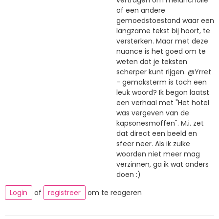
vertragen om melancholie
of een andere
gemoedstoestand waar een
langzame tekst bij hoort, te
versterken. Maar met deze
nuance is het goed om te
weten dat je teksten
scherper kunt rijgen. @Yrret
- gemaksterm is toch een
leuk woord? Ik begon laatst
een verhaal met "Het hotel
was vergeven van de
kapsonesmoffen". M.i. zet
dat direct een beeld en
sfeer neer. Als ik zulke
woorden niet meer mag
verzinnen, ga ik wat anders
doen :)
Login
of
registreer
om te reageren