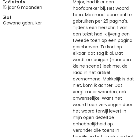
Major, had ik er een
Lid sinds
15 jaar 6 maanden
hoofdbreker bij. Het woord
toen. Maximaal eenmaal te
Rol
gebruiken per 25 pagina's.
Gewone gebruiker
Tijdens een herschrijf van
een tekst had ik ijverig een
tweede toen op een pagina
geschreven. Te kort op
elkaar, dat zag ik al. Dat
wordt ombuigen (naar een
kleine scene) leek me, de
raad in het artikel
overnemend. Makkelijk is dat
niet, kom ik achter. Dat
vergt meer woorden, ook
onwenselijke. Want het
woord toen vervangen door
het woord terwijl levert in
mijn ogen dezelfde
onhebbelijkheid op.
Verander alle toens in
terwijls en het is ook een hol