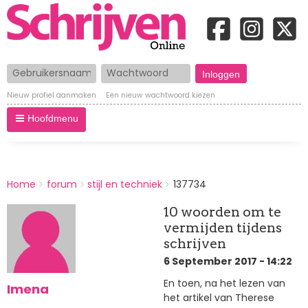
Gebruikersnaam
Wachtwoord
Nieuw profiel aanmaken
Een nieuw wachtwoord kiezen
Hoofdmenu
BREADCRUMBS
Home
forum
stijl en techniek
137734
You
are
10 woorden om te
here:
vermijden tijdens
schrijven
6 September 2017 - 14:22
En toen, na het lezen van
Imena
het artikel van Therese