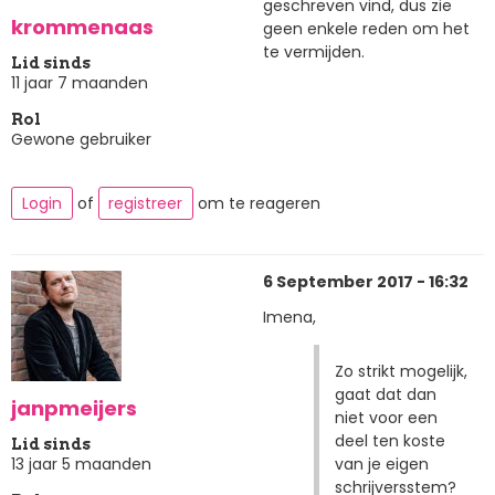
geschreven vind, dus zie
krommenaas
geen enkele reden om het
te vermijden.
Lid sinds
11 jaar 7 maanden
Rol
Gewone gebruiker
Login
of
registreer
om te reageren
6 September 2017 - 16:32
Imena,
Zo strikt mogelijk,
gaat dat dan
janpmeijers
niet voor een
deel ten koste
Lid sinds
van je eigen
13 jaar 5 maanden
schrijversstem?