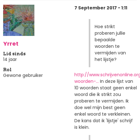
7 September 2017 - 1:11
Hoe strikt
proberen jullie
bepaalde
Yrret
woorden te
vermijden van
Lid sinds
het lijstje?
14 jaar
Rol
http://www.schrijvenonline.or
Gewone gebruiker
woorden-…
In deze lijst van
10 woorden staat geen enkel
woord die ik strikt zou
proberen te vermijden. Ik
doe wel mijn best geen
enkel woord te verkleinen.
De kans dat ik 'lijstje' schrijf
is klein.