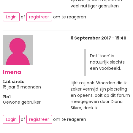
veel nuttiger gebruiken.
Login
of
registreer
om te reageren
6 September 2017 - 19:40
Dat 'toen' is
natuurlijk slechts
een voorbeeld.
Imena
Lid sinds
Lijkt mij ook. Woorden die ik
15 jaar 6 maanden
zeker vermijd zijn plotseling
en opeens, ooit op dit forum
Rol
meegegeven door Diana
Gewone gebruiker
Silver, denk ik.
Login
of
registreer
om te reageren