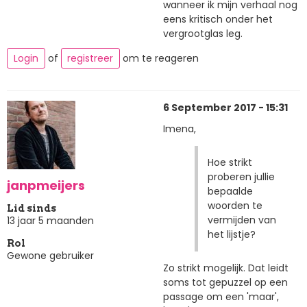
wanneer ik mijn verhaal nog
eens kritisch onder het
vergrootglas leg.
Login
of
registreer
om te reageren
6 September 2017 - 15:31
Imena,
Hoe strikt
proberen jullie
janpmeijers
bepaalde
woorden te
Lid sinds
vermijden van
13 jaar 5 maanden
het lijstje?
Rol
Gewone gebruiker
Zo strikt mogelijk. Dat leidt
soms tot gepuzzel op een
passage om een 'maar',