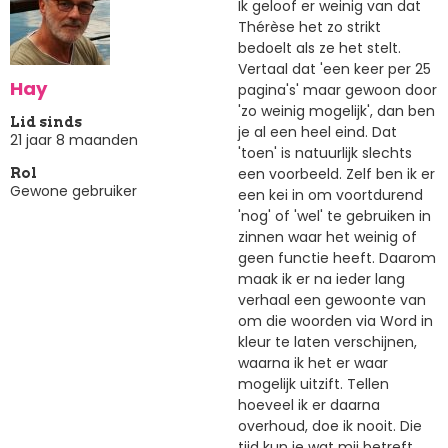
Ik geloof er weinig van dat
Thérèse het zo strikt
bedoelt als ze het stelt.
Vertaal dat 'een keer per 25
Hay
pagina's' maar gewoon door
'zo weinig mogelijk', dan ben
Lid sinds
je al een heel eind. Dat
21 jaar 8 maanden
'toen' is natuurlijk slechts
een voorbeeld. Zelf ben ik er
Rol
Gewone gebruiker
een kei in om voortdurend
'nog' of 'wel' te gebruiken in
zinnen waar het weinig of
geen functie heeft. Daarom
maak ik er na ieder lang
verhaal een gewoonte van
om die woorden via Word in
kleur te laten verschijnen,
waarna ik het er waar
mogelijk uitzift. Tellen
hoeveel ik er daarna
overhoud, doe ik nooit. Die
tijd kun je wat mij betreft