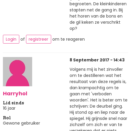
begroeten. De kleinkinderen
stapten net de gang in. Bij
het horen van de bons en
de gil keken ze verschrikt
op?
Login
of
registreer
om te reageren
8 September 2017 - 14:43
Volgens mij is het zinvoller
om te destilleren wat het
resultaat van deze regels is,
dan krampachtig om te
Harryhol
gaan met 'verboden
woorden'. Het is beter om te
Lid sinds
schrijven: De deurbel ging.
16 jaar
Hij stond op en liep naar de
spiegel. Hij grijnsde snel naar
Rol
Gewone gebruiker
zichzelf om zich er van te
verzekeren dat er niets