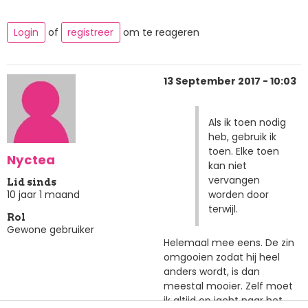
Login
of
registreer
om te reageren
13 September 2017 - 10:03
Als ik toen nodig
heb, gebruik ik
toen. Elke toen
Nyctea
kan niet
vervangen
Lid sinds
worden door
10 jaar 1 maand
terwijl.
Rol
Gewone gebruiker
Helemaal mee eens. De zin
omgooien zodat hij heel
anders wordt, is dan
meestal mooier. Zelf moet
ik altijd op jacht naar het