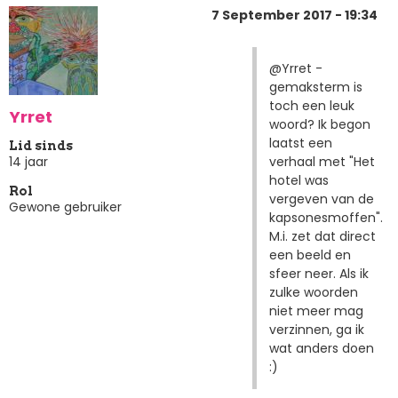
7 September 2017 - 19:34
@Yrret -
gemaksterm is
toch een leuk
Yrret
woord? Ik begon
laatst een
Lid sinds
verhaal met "Het
14 jaar
hotel was
Rol
vergeven van de
Gewone gebruiker
kapsonesmoffen".
M.i. zet dat direct
een beeld en
sfeer neer. Als ik
zulke woorden
niet meer mag
verzinnen, ga ik
wat anders doen
:)