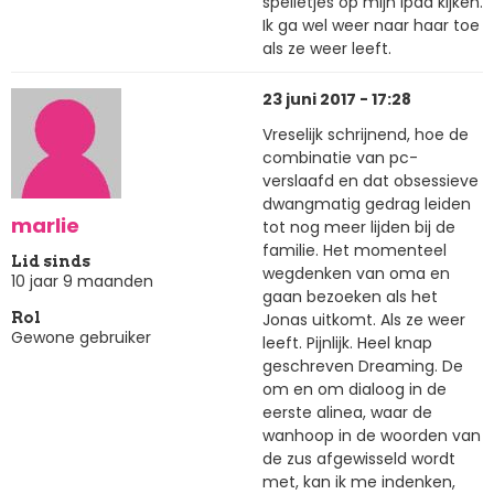
spelletjes op mijn Ipad kijken.
Ik ga wel weer naar haar toe
als ze weer leeft.
23 juni 2017 - 17:28
Vreselijk schrijnend, hoe de
combinatie van pc-
verslaafd en dat obsessieve
dwangmatig gedrag leiden
marlie
tot nog meer lijden bij de
familie. Het momenteel
Lid sinds
wegdenken van oma en
10 jaar 9 maanden
gaan bezoeken als het
Jonas uitkomt. Als ze weer
Rol
Gewone gebruiker
leeft. Pijnlijk. Heel knap
geschreven Dreaming. De
om en om dialoog in de
eerste alinea, waar de
wanhoop in de woorden van
de zus afgewisseld wordt
met, kan ik me indenken,