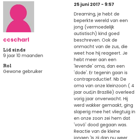
25 juni 2017 - 9:57
Dreaming, je hebt de
beperkte wereld van een
jong (vermoedelijk
autistisch) kind goed
ccscharl
beschreven. Ook de
onmacht van de zus, die
Lid sinds
weet hoe hij reageert. Je
9 jaar 10 maanden
hebt meer aan een
'levende' oma, dan een
Rol
Gewone gebruiker
'dode'. Er tegenin gaan is
contraproductief. Nb De
oma van onze kleinzoon ( 4
jaar oud,in Brazilië) overleed
vorig jaar onverwacht. Hij
werd wakker gemaakt, ging
slaperig mee het vliegtuig in
en onze zoon zei hem dat
'vovó' dood gegaan was.
Reactie van de kleine
jongen 'Is zij dan nu weer