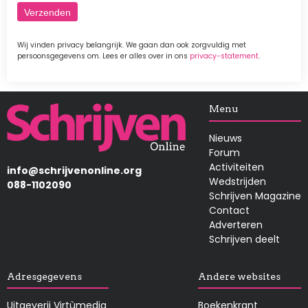
Wij vinden privacy belangrijk. We gaan dan ook zorgvuldig met
persoonsgegevens om. Lees er alles over in ons
privacy-statement
.
Afbeelding
Menu
Nieuws
Forum
Activiteiten
info@schrijvenonline.org
Wedstrijden
088-1102090
Schrijven Magazine
Contact
Adverteren
Schrijven deelt
Adresgegevens
Andere websites
Uitgeverij Virtùmedia
Boekenkrant