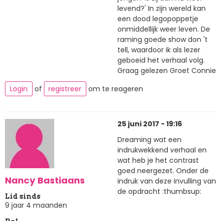
levend?' In zijn wereld kan
een dood legopoppetje
onmiddellijk weer leven. De
raming goede show don 't
tell, waardoor ik als lezer
geboeid het verhaal volg.
Graag gelezen Groet Connie
Login
of
registreer
om te reageren
25 juni 2017 - 19:16
Dreaming wat een
indrukwekkend verhaal en
wat heb je het contrast
goed neergezet. Onder de
Nancy Bastiaans
indruk van deze invulling van
de opdracht :thumbsup:
Lid sinds
9 jaar 4 maanden