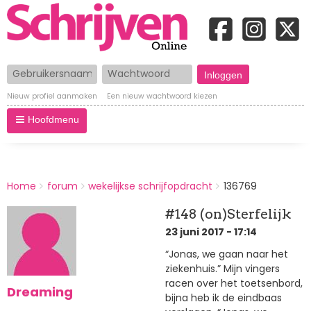
Gebruikersnaam
Wachtwoord
Nieuw profiel aanmaken
Een nieuw wachtwoord kiezen
Hoofdmenu
BREADCRUMBS
Home
forum
wekelijkse schrijfopdracht
136769
You
are
#148 (on)Sterfelijk
here:
23 juni 2017 - 17:14
“Jonas, we gaan naar het
ziekenhuis.” Mijn vingers
racen over het toetsenbord,
Dreaming
bijna heb ik de eindbaas