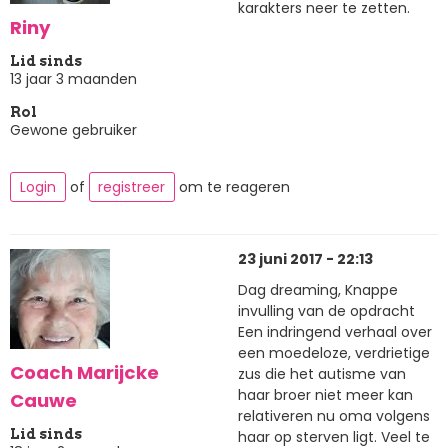
karakters neer te zetten.
Riny
Lid sinds
13 jaar 3 maanden
Rol
Gewone gebruiker
Login
of
registreer
om te reageren
23 juni 2017 - 22:13
Dag dreaming, Knappe
invulling van de opdracht
Een indringend verhaal over
een moedeloze, verdrietige
Coach Marijcke
zus die het autisme van
haar broer niet meer kan
Cauwe
relativeren nu oma volgens
Lid sinds
haar op sterven ligt. Veel te