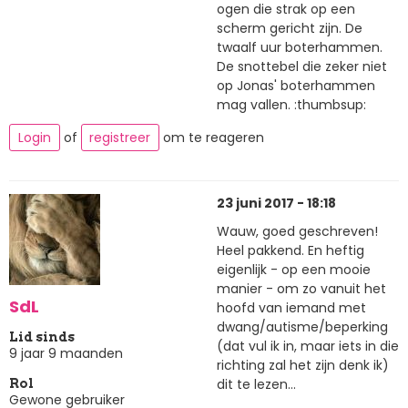
ogen die strak op een
scherm gericht zijn. De
twaalf uur boterhammen.
De snottebel die zeker niet
op Jonas' boterhammen
mag vallen. :thumbsup:
Login
of
registreer
om te reageren
23 juni 2017 - 18:18
Wauw, goed geschreven!
Heel pakkend. En heftig
eigenlijk - op een mooie
manier - om zo vanuit het
SdL
hoofd van iemand met
dwang/autisme/beperking
Lid sinds
(dat vul ik in, maar iets in die
9 jaar 9 maanden
richting zal het zijn denk ik)
dit te lezen...
Rol
Gewone gebruiker