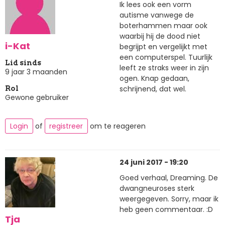
Ik lees ook een vorm
autisme vanwege de
boterhammen maar ook
waarbij hij de dood niet
i-Kat
begrijpt en vergelijkt met
een computerspel. Tuurlijk
Lid sinds
leeft ze straks weer in zijn
9 jaar 3 maanden
ogen. Knap gedaan,
schrijnend, dat wel.
Rol
Gewone gebruiker
Login
of
registreer
om te reageren
24 juni 2017 - 19:20
Goed verhaal, Dreaming. De
dwangneuroses sterk
weergegeven. Sorry, maar ik
heb geen commentaar. :D
Tja