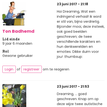
23 juni 2017 - 21:18
Hoi Dreaming, Wat een
indringend verhaal! ik word
er stil van, bijna verdrietig.
Bijzonder mooi, deze insteek,
Ton Badhemd
ook goed beelden
geschreven; de twee
Lid sinds
verschillende karakters en
9 jaar 6 maanden
hun denkwerelden en
emoties. Dikke duim voor
Rol
Gewone gebruiker
jou! :thumbsup:
Login
of
registreer
om te reageren
23 juni 2017 - 21:53
Dreaming, ... goed
geschreven. Knap om op
deze wijze twee autistische