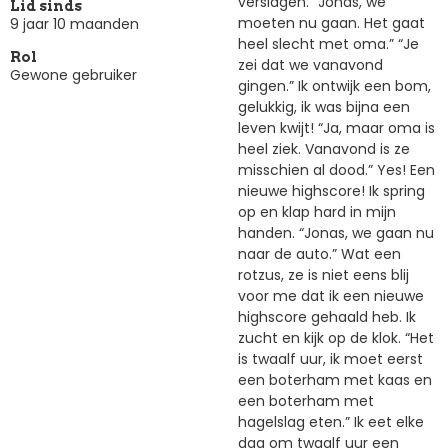
verslagen. “Jonas, we
Lid sinds
moeten nu gaan. Het gaat
9 jaar 10 maanden
heel slecht met oma.” “Je
Rol
zei dat we vanavond
Gewone gebruiker
gingen.” Ik ontwijk een bom,
gelukkig, ik was bijna een
leven kwijt! “Ja, maar oma is
heel ziek. Vanavond is ze
misschien al dood.” Yes! Een
nieuwe highscore! Ik spring
op en klap hard in mijn
handen. “Jonas, we gaan nu
naar de auto.” Wat een
rotzus, ze is niet eens blij
voor me dat ik een nieuwe
highscore gehaald heb. Ik
zucht en kijk op de klok. “Het
is twaalf uur, ik moet eerst
een boterham met kaas en
een boterham met
hagelslag eten.” Ik eet elke
dag om twaalf uur een