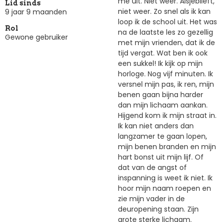
me uit. Niet weer. Alsjeblieft,
Lid sinds
niet weer. Zo snel als ik kan
9 jaar 9 maanden
loop ik de school uit. Het was
Rol
na de laatste les zo gezellig
Gewone gebruiker
met mijn vrienden, dat ik de
tijd vergat. Wat ben ik ook
een sukkel! Ik kijk op mijn
horloge. Nog vijf minuten. Ik
versnel mijn pas, ik ren, mijn
benen gaan bijna harder
dan mijn lichaam aankan.
Hijgend kom ik mijn straat in.
Ik kan niet anders dan
langzamer te gaan lopen,
mijn benen branden en mijn
hart bonst uit mijn lijf. Of
dat van de angst of
inspanning is weet ik niet. Ik
hoor mijn naam roepen en
zie mijn vader in de
deuropening staan. Zijn
grote sterke lichaam.