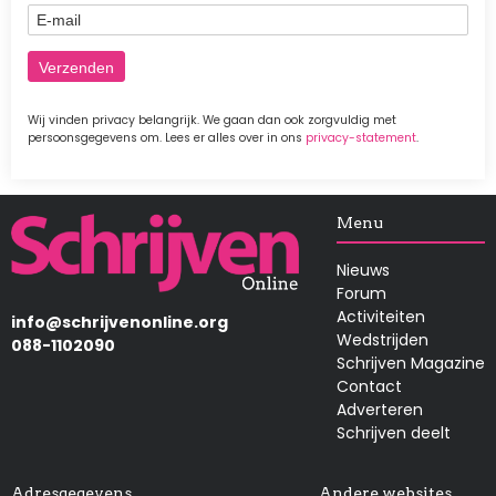
E-mail
Wij vinden privacy belangrijk. We gaan dan ook zorgvuldig met
persoonsgegevens om. Lees er alles over in ons
privacy-statement
.
Afbeelding
Menu
Nieuws
Forum
Activiteiten
info@schrijvenonline.org
Wedstrijden
088-1102090
Schrijven Magazine
Contact
Adverteren
Schrijven deelt
Adresgegevens
Andere websites