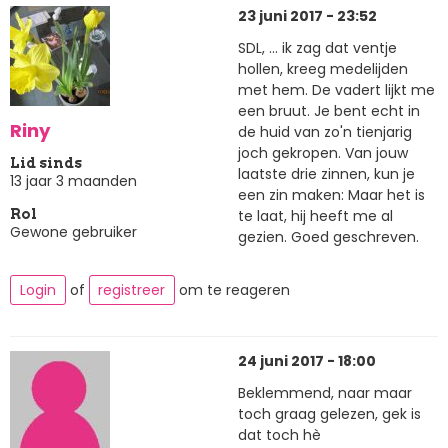
23 juni 2017 - 23:52
SDL, ... ik zag dat ventje
hollen, kreeg medelijden
met hem. De vadert lijkt me
een bruut. Je bent echt in
Riny
de huid van zo'n tienjarig
joch gekropen. Van jouw
Lid sinds
laatste drie zinnen, kun je
13 jaar 3 maanden
een zin maken: Maar het is
te laat, hij heeft me al
Rol
Gewone gebruiker
gezien. Goed geschreven.
Login
of
registreer
om te reageren
24 juni 2017 - 18:00
Beklemmend, naar maar
toch graag gelezen, gek is
dat toch hè