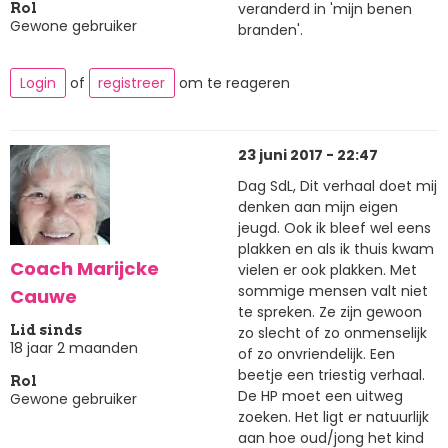
veranderd in 'mijn benen
Rol
Gewone gebruiker
branden'.
Login
of
registreer
om te reageren
23 juni 2017 - 22:47
Dag SdL, Dit verhaal doet mij
denken aan mijn eigen
jeugd. Ook ik bleef wel eens
plakken en als ik thuis kwam
Coach Marijcke
vielen er ook plakken. Met
sommige mensen valt niet
Cauwe
te spreken. Ze zijn gewoon
Lid sinds
zo slecht of zo onmenselijk
18 jaar 2 maanden
of zo onvriendelijk. Een
beetje een triestig verhaal.
Rol
De HP moet een uitweg
Gewone gebruiker
zoeken. Het ligt er natuurlijk
aan hoe oud/jong het kind