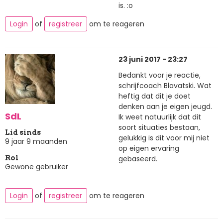
is. :o
Login
of
registreer
om te reageren
23 juni 2017 - 23:27
Bedankt voor je reactie,
schrijfcoach Blavatski. Wat
heftig dat dit je doet
denken aan je eigen jeugd.
SdL
Ik weet natuurlijk dat dit
soort situaties bestaan,
Lid sinds
gelukkig is dit voor mij niet
9 jaar 9 maanden
op eigen ervaring
gebaseerd.
Rol
Gewone gebruiker
Login
of
registreer
om te reageren