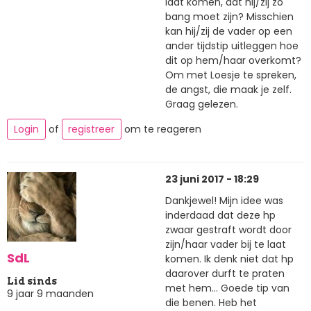
laat komen, dat hij/zij zo
bang moet zijn? Misschien
kan hij/zij de vader op een
ander tijdstip uitleggen hoe
dit op hem/haar overkomt?
Om met Loesje te spreken,
de angst, die maak je zelf.
Graag gelezen.
Login
of
registreer
om te reageren
23 juni 2017 - 18:29
Dankjewel! Mijn idee was
inderdaad dat deze hp
zwaar gestraft wordt door
zijn/haar vader bij te laat
SdL
komen. Ik denk niet dat hp
daarover durft te praten
Lid sinds
met hem... Goede tip van
9 jaar 9 maanden
die benen. Heb het