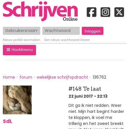
Gebruikersnaam
Wachtwoord
Nieuw profiel aanmaken
Een nieuw wachtwoord kiezen
Hoofdmenu
BREADCRUMBS
Home
forum
wekelijkse schrijfopdracht
136762
You
are
#148 Te laat
here:
22 juni 2017 - 22:13
Dit ga ik niet redden. Weer
niet. Mijn hart begint harder
te kloppen, ik voel me
SdL
trillerig en het zweet breekt