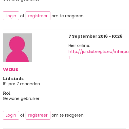
Login
of
registreer
om te reageren
7 September 2016 - 10:26
Hier online:
http://jan.liebregts.eu/interp
1
Waus
Lid sinds
19 jaar 7 maanden
Rol
Gewone gebruiker
Login
of
registreer
om te reageren