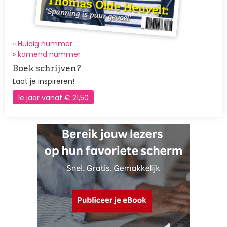
» Huidig nummer
»
komend nummer
Boek schrijven?
Laat je inspireren!
1e jaar vanaf € 21,50