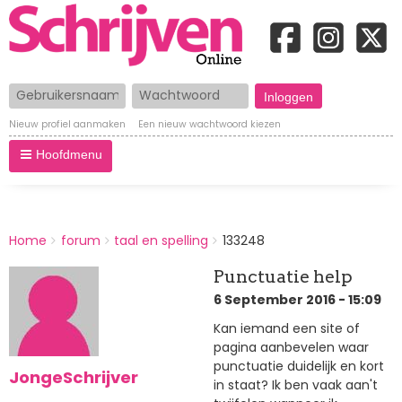
Gebruikersnaam
Wachtwoord
Nieuw profiel aanmaken
Een nieuw wachtwoord kiezen
Hoofdmenu
BREADCRUMBS
Home
forum
taal en spelling
133248
You
are
Punctuatie help
here:
6 September 2016 - 15:09
Kan iemand een site of
pagina aanbevelen waar
punctuatie duidelijk en kort
JongeSchrijver
in staat? Ik ben vaak aan't