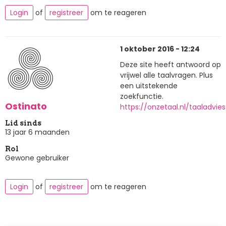
Login
of
registreer
om te reageren
1 oktober 2016 - 12:24
Deze site heeft antwoord op
vrijwel alle taalvragen. Plus
een uitstekende
zoekfunctie.
Ostinato
https://onzetaal.nl/taaladvies
Lid sinds
13 jaar 6 maanden
Rol
Gewone gebruiker
Login
of
registreer
om te reageren