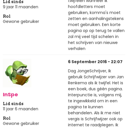
twijfelen wanneer ik
Lid sinds
hoofdletters moet
9 jaar 11 maanden
gebruiken, komma's moet
Rol
zetten en aanhalingstekens
Gewone gebruiker
moet gebruiken. Een korte
pagina op op terug te vallen
zal mij veel tijd schelen in
het schrijven van nieuwe
verhalen
6 September 2016 - 22:07
Dag JongeSchrijver, Ik
gebruik Schrijfwijzer van Jan
Renkema als ik twijfel. Het is
een boek, dus géén pagina.
InSpe
Interpunctie is, volgens mij,
te ingewikkeld om in een
Lid sinds
pagina te kunnen
11 jaar 6 maanden
behandelen. Als ik me niet
vergis is Schrijfwijzer ook op
Rol
Gewone gebruiker
internet te raadplegen. Ik