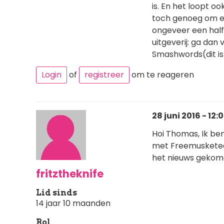
is. En het loopt 
toch genoeg om e
ongeveer een half j
uitgeverij: ga dan
Smashwords(dit is
Login
of
registreer
om te reageren
28 juni 2016 - 12:
Hoi Thomas, Ik be
met Freemusketeers
het nieuws gekomen
fritztheknife
Lid sinds
14 jaar 10 maanden
Rol