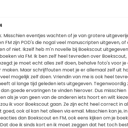
34
ijk. Misschien eventjes wachten of je van grotere uitgeverij
n FM zijn POD's die nogal veel manuscripten uitgeven, of 
n of niet. Ikzelf heb m'n novelle bij Boekscout uitgegeven
 boeken via FM. Ik ben zelf heel tevreden over Boekscout
zegd: je moet echt alles zelf doen, behalve foto's voor je
 maken. Maar schrijffouten moet je er allemaal zelf uit ha
veel mogelijk zelf doen. Vriendin van me is ook heel tevr
eeft al lange tijd geleden iets uitgegeven. Tegenwoordig z
 dan goede ervaringen te vinden hierover. Dus misschien
n als je van geen van de anderen iets hoort en wilt kiez
zou ik voor Boekscout gaan. Ze zijn echt heel correct in al
 goed, ook al kan het alleen via email. Misschien kan je, in
acties dan Boekscout en FM, ook eens kijken om je boek z
Dat doe ik sinds kort en ik moet zeggen dat het toch best