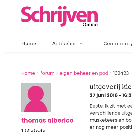
Home
Artikelen
Communit
BREADCRUMBS
Home
forum
eigen beheer en pod
132423
You
are
uitgeverij ki
here:
27 juni 2016 - 16:
Beste, Ik zit met
verschillende uitg
thomas alberico
musketeers en boe
er nog meer posit
Lid sinds