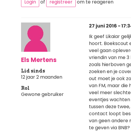
Login
of
registreer
om te reageren
27 juni 2016 - 17:
Ik geef Likaiar gel
hoort. Boekscout e
veel gaan oplevere
vriendin van me 3
Els Mertens
zoals hierboven ge
Lid sinds
zoeken en je cover
12 jaar 2 maanden
out moet je ook zo
van FM, maar die h
Rol
veel meer slechte
Gewone gebruiker
eventjes wachten e
tussen deze twee, 
contact loopt best
van geen andere re
te geven via BNB? 