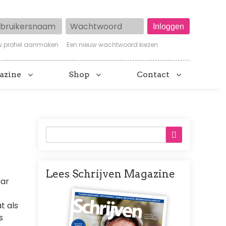
ruikersnaam
Wachtwoord
w profiel aanmaken
Een nieuw wachtwoord kiezen
azine
Shop
Contact
Lees Schrijven Magazine
aar
Afbeelding
t als
s