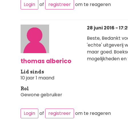
Login
of
registreer
om te reageren
28 juni 2016 - 17:
Beste, Bedankt voor
'echte' uitgeverij 
maar goed. Boeksc
mogelijkheden en 
thomas alberico
Lid sinds
10 jaar 1 maand
Rol
Gewone gebruiker
Login
of
registreer
om te reageren