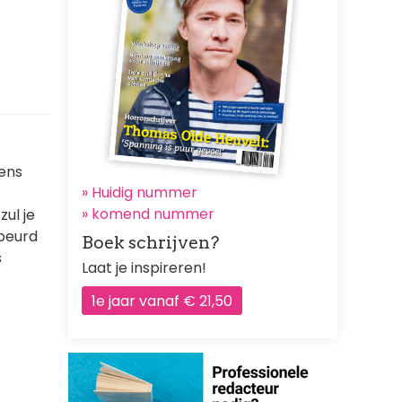
eens
» Huidig nummer
»
komend nummer
zul je
beurd
Boek schrijven?
s
Laat je inspireren!
1e jaar vanaf € 21,50