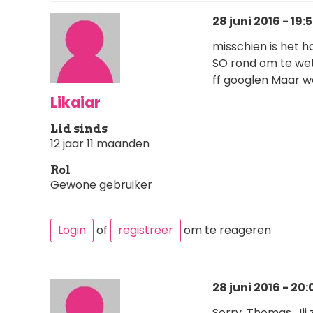
28 juni 2016 - 19:
misschien is het ha
SO rond om te wete
ff googlen Maar we
Likaiar
Lid sinds
12 jaar 11 maanden
Rol
Gewone gebruiker
Login
of
registreer
om te reageren
28 juni 2016 - 20:
Sorry, Thomas. Jij z