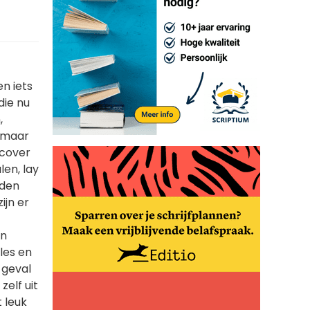
en iets
die nu
,
, maar
 cover
len, lay
eden
ijn er
en
les en
 geval
elf uit
 leuk