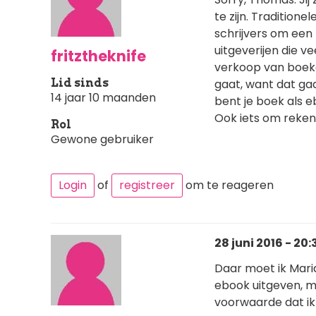
te zijn. Tradition
schrijvers om een 
uitgeverijen die ve
fritztheknife
verkoop van boeken
Lid sinds
gaat, want dat gaa
14 jaar 10 maanden
bent je boek als 
Ook iets om reken
Rol
Gewone gebruiker
Login
of
registreer
om te reageren
28 juni 2016 - 20:
Daar moet ik Maria 
ebook uitgeven, m
voorwaarde dat ik 