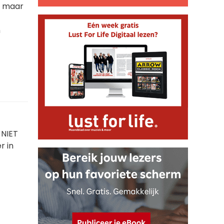
, maar
n
 NIET
r in