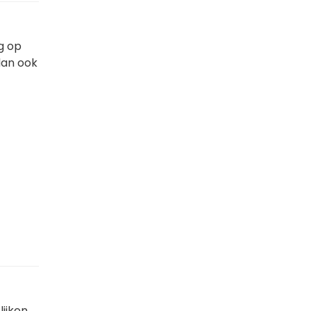
eg op
dan ook
lijken