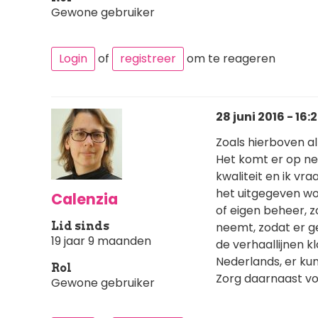
Gewone gebruiker
Login
of
registreer
om te reageren
28 juni 2016 - 16:
Zoals hierboven al
Het komt er op nee
kwaliteit en ik v
het uitgegeven wo
Calenzia
of eigen beheer, z
Lid sinds
neemt, zodat er g
19 jaar 9 maanden
de verhaallijnen k
Nederlands, er kunn
Rol
Zorg daarnaast vo
Gewone gebruiker