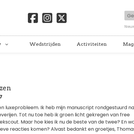
Geb
Nieu
y
Wedstrijden
Activiteiten
Mag
ezen
27
 een luxeprobleem. Ik heb mijn manuscript rondgestuurd n
everijen. Tot nu toe heb ik groen licht gekregen van free
kscout. Maar hoe kies ik nu de beste van de twee? En wa
ieve reacties komen? Alvast bedankt en groetjes, Thoma