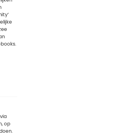
n
ity’
elijke
zee
lan
ebooks.
via
n, op
 doen.