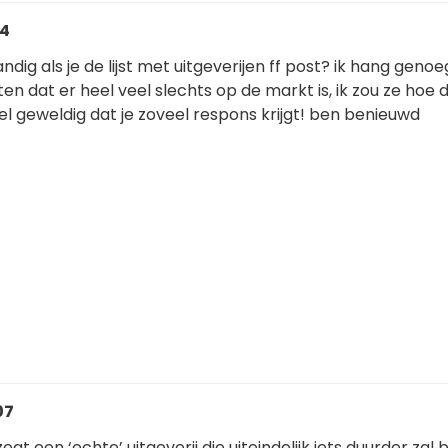
54
ndig als je de lijst met uitgeverijen ff post? ik hang geno
n dat er heel veel slechts op de markt is, ik zou ze hoe 
l geweldig dat je zoveel respons krijgt! ben benieuwd
07
egt een ‘echte’ uitgeverij die uiteindelijk iets duurder zal b