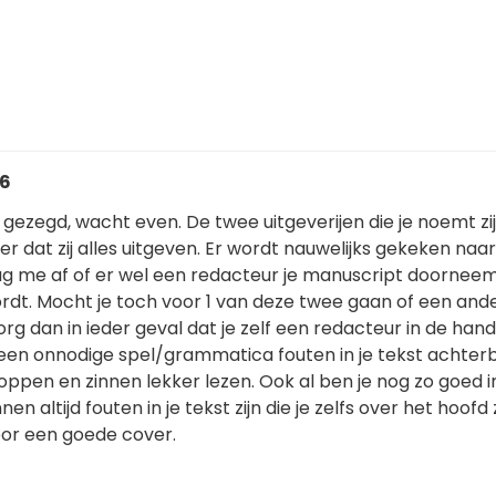
26
 gezegd, wacht even. De twee uitgeverijen die je noemt zi
r dat zij alles uitgeven. Er wordt nauwelijks gekeken naar
raag me af of er wel een redacteur je manuscript doornee
rdt. Mocht je toch voor 1 van deze twee gaan of een and
org dan in ieder geval dat je zelf een redacteur in de hand
een onnodige spel/grammatica fouten in je tekst achterbl
loppen en zinnen lekker lezen. Ook al ben je nog zo goed i
en altijd fouten in je tekst zijn die je zelfs over het hoofd z
or een goede cover.