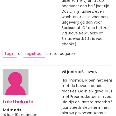
deze zomer ;) en dit op
ongeveer een half jaar tijd.
Dus ... mijn advies: even
wachten. Kies je voor een
uitgeverij: ga dan voor
Boekscout. Of doe het zelf
via Brave New Books of
Smashwords(dit is voor
ebooks)
Login
of
registreer
om te reageren
28 juni 2016 - 12:05
Hoi Thomas, Ik ben het eens
met de bovenstaande
reacties. Ga in elk geval NIET
met Freemusketeers in zee.
fritztheknife
Die zijn de laatste anderhalf
jaar steeds slechter in het
Lid sinds
nieuws gekomen. Kans is
14 jaar 10 maanden