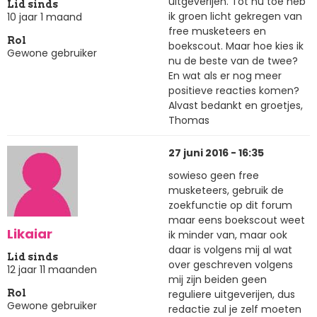
uitgeverijen. Tot nu toe heb
Lid sinds
ik groen licht gekregen van
10 jaar 1 maand
free musketeers en
Rol
boekscout. Maar hoe kies ik
Gewone gebruiker
nu de beste van de twee?
En wat als er nog meer
positieve reacties komen?
Alvast bedankt en groetjes,
Thomas
27 juni 2016 - 16:35
sowieso geen free
musketeers, gebruik de
zoekfunctie op dit forum
maar eens boekscout weet
Likaiar
ik minder van, maar ook
daar is volgens mij al wat
Lid sinds
over geschreven volgens
12 jaar 11 maanden
mij zijn beiden geen
reguliere uitgeverijen, dus
Rol
Gewone gebruiker
redactie zul je zelf moeten