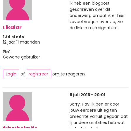
Ik heb een blogpost
geschreven over dit
onderwerp omdat ik er hier
zoveel vragen over zie, zie
Likaiar
de link in mijn signature
Lid sinds
12 jaar 11 maanden
Rol
Gewone gebruiker
Login
of
registreer
om te reageren
8 juli 2016 - 20:01
Sorry, Hay. Ik ben er door
jouw eerdere uitleg ten
onrechte vanuit gegaan dat
jij andere ambities heb wat
fritztheknife
betreft het uitgeven van je