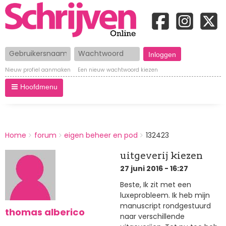
Gebruikersnaam
Wachtwoord
Nieuw profiel aanmaken
Een nieuw wachtwoord kiezen
Hoofdmenu
BREADCRUMBS
Home
forum
eigen beheer en pod
132423
You
are
uitgeverij kiezen
here:
27 juni 2016 - 16:27
Beste, Ik zit met een
luxeprobleem. Ik heb mijn
manuscript rondgestuurd
thomas alberico
naar verschillende