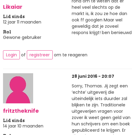
rond om te weten dat er
Likaiar
heel veel slechts op de
markt is, ik zou ze hoe dan
Lid sinds
ook ff googlen Maar wel
12 jaar 11 maanden
geweldig dat je zoveel
respons krijgt! ben benieuwd
Rol
Gewone gebruiker
Login
of
registreer
om te reageren
28 juni 2016 - 20:07
Sorry, Thomas. Jij zegt een
‘echte’ uitgeverij die
uiteindelijk iets duurder zal
blijken te zijn. Traditionele
fritztheknife
uitgeverijen vragen voor
zover ik weet geen geld van
Lid sinds
hun schrijvers om een boek
14 jaar 10 maanden
gepubliceerd te krijgen. Er