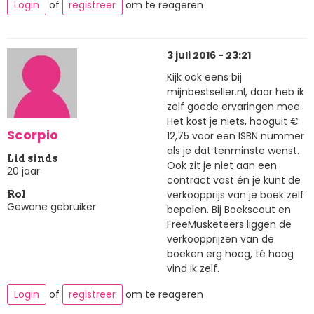
Login
of
registreer
om te reageren
3 juli 2016 - 23:21
Kijk ook eens bij
mijnbestseller.nl, daar heb ik
zelf goede ervaringen mee.
Het kost je niets, hooguit €
Scorpio
12,75 voor een ISBN nummer
als je dat tenminste wenst.
Lid sinds
Ook zit je niet aan een
20 jaar
contract vast én je kunt de
verkoopprijs van je boek zelf
Rol
Gewone gebruiker
bepalen. Bij Boekscout en
FreeMusketeers liggen de
verkoopprijzen van de
boeken erg hoog, té hoog
vind ik zelf.
Login
of
registreer
om te reageren