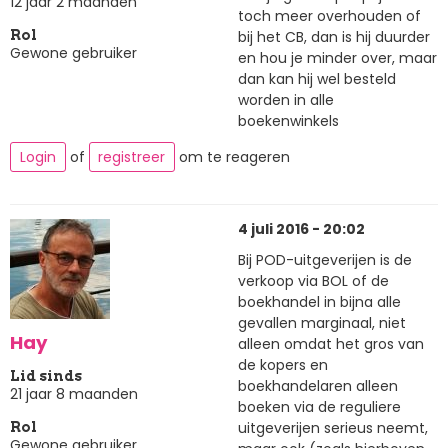
12 jaar 2 maanden
toch meer overhouden of
bij het CB, dan is hij duurder
Rol
Gewone gebruiker
en hou je minder over, maar
dan kan hij wel besteld
worden in alle
boekenwinkels
Login
of
registreer
om te reageren
4 juli 2016 - 20:02
Bij POD-uitgeverijen is de
verkoop via BOL of de
boekhandel in bijna alle
gevallen marginaal, niet
Hay
alleen omdat het gros van
de kopers en
Lid sinds
boekhandelaren alleen
21 jaar 8 maanden
boeken via de reguliere
uitgeverijen serieus neemt,
Rol
Gewone gebruiker