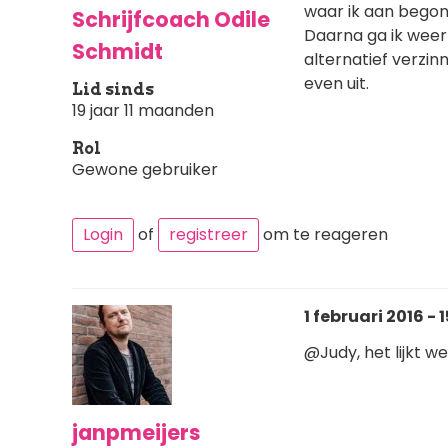
waar ik aan begonn
Schrijfcoach Odile
Daarna ga ik weer
Schmidt
alternatief verzin
even uit.
Lid sinds
19 jaar 11 maanden
Rol
Gewone gebruiker
Login
of
registreer
om te reageren
1 februari 2016 - 1
@Judy, het lijkt we
janpmeijers