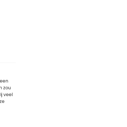
leen
n zou
ij veel
ze