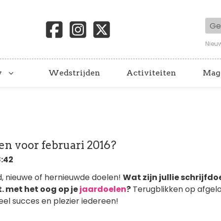
Geb
Nieu
y
Wedstrijden
Activiteiten
Mag
len voor februari 2016?
8:42
, nieuwe of hernieuwde doelen!
Wat zijn jullie schrijfdo
t. met het oog op je
jaardoelen
?
Terugblikken op afgel
Veel succes en plezier iedereen!