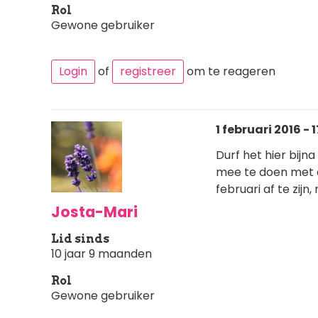
Rol
Gewone gebruiker
Login
of
registreer
om te reageren
1 februari 2016 - 
Durf het hier bijna
mee te doen met de
februari af te zijn
Josta-Mari
Lid sinds
10 jaar 9 maanden
Rol
Gewone gebruiker