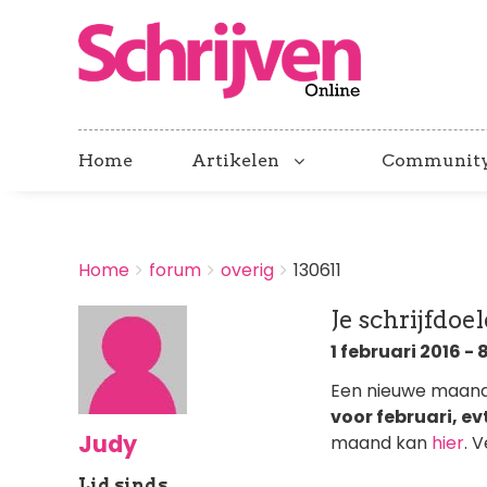
Home
Artikelen
Communit
BREADCRUMBS
Home
forum
overig
130611
You
are
Je schrijfdoe
here:
1 februari 2016 - 
Een nieuwe maand
voor februari, ev
Judy
maand kan
hier
. 
Lid sinds