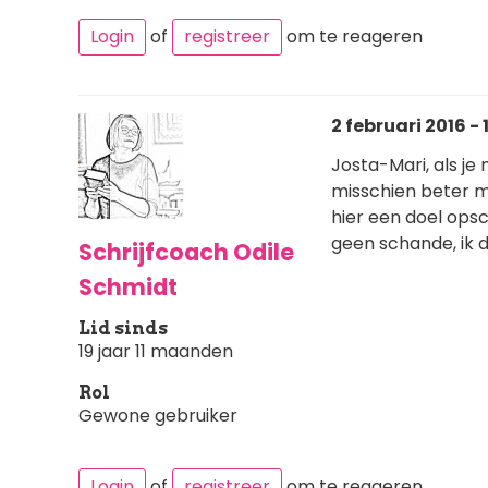
Login
of
registreer
om te reageren
2 februari 2016 - 
Josta-Mari, als je
misschien beter maa
hier een doel opsch
geen schande, ik doe
Schrijfcoach Odile
Schmidt
Lid sinds
19 jaar 11 maanden
Rol
Gewone gebruiker
Login
of
registreer
om te reageren