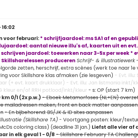
 16:02
n voor februari:
* schrijfjaardoel: ms SA1 af en gepubl
llujaardoel: aantal nieuwe illu's af, kaarten uit en evt.
ef schrijven jaardoel: toewerken naar 3-5x per week * e
 2 Skillsharelessen produceren
Schrijf- & illustratiewerk
-
lgorde zetten, herschrijf, extra scènes (werk toe naar 1e 
tering voor Skillshare klas afmaken (zie lesgeven)
- Evt. illu
ar (+ evt. kaart drukklaar) - Evt. illu: Jan listmania inkt/kl
G kleur en/of RRH potlood/inkt/kleur
- s: OP (start 7 km)
 km 0/1 (2x p.w.)
- Eboek Metamorfoses (NL+EN) overze
we mailadressen maken, front en back matter aanpassen
en
- En bijbehorend: BS/JK & ID sites aanpassen
lustratie (Skillshare TA)
- Voortgang posten: kleur/textu
McDs coloring class) (deadline 31 jan.)
Liefst alle vier af
ar in elk geval 1 - 0/8
- Skillshare February TA Challenge