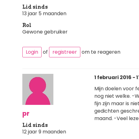
Lid sinds
13 jaar 5 maanden
Rol
Gewone gebruiker
Login
of
registreer
om te reageren
1 februari 2016 - 
Mijn doelen voor f
nog niet welke. -W
fijn zijn maar is ni
gedichten geschrev
pr
maand. -Veel lez
Lid sinds
12 jaar 9 maanden