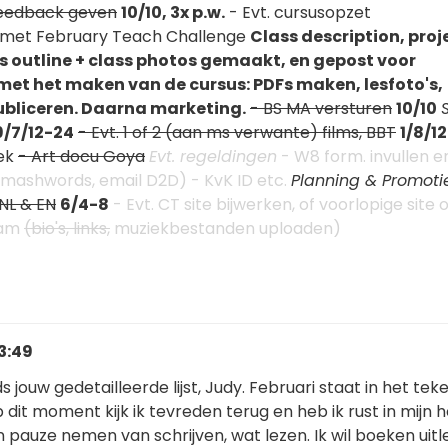
feedback geven
10/10, 3x p.w.
- Evt. cursusopzet
et February Teach Challenge
Class description, proj
ss outline + class photos gemaakt, en gepost voor
met het maken van de cursus: PDFs maken, lesfoto's,
publiceren. Daarna marketing.
- BS MA versturen
10/10
9/7/12-24
- Evt. 1 of 2 (aan ms verwante) films, BBT
1/8/1
ek
- Art docu Goya
Evt. regeldingen
- W8 form. invullen e
Smashwords, email D2D) - KvK ID etc.
Planning & Promoti
NL & EN
6/4-8
- Evt. CT site bijwerken, of voorlopige site
aam
(bio's, links,
muziekbestanden uploaden)
13:49
 jouw gedetailleerde lijst, Judy. Februari staat in het tek
dit moment kijk ik tevreden terug en heb ik rust in mijn h
ven pauze nemen van schrijven, wat lezen. Ik wil boeken uit