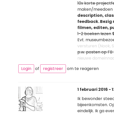
10x korte project
maken/meedoen m
description, cla
feedback. Bezig 
filmen, editen, 
1-2 boeken lezen
Evt. museumbezo
versturen (Nook, 
p.w. posten op FB 
nieuwe domeinn
Login
of
registreer
om te reageren
1 februari 2016 - 
Ik bewonder steeds
bijeenkomsten. Op 
eindelijk. Ik ga e