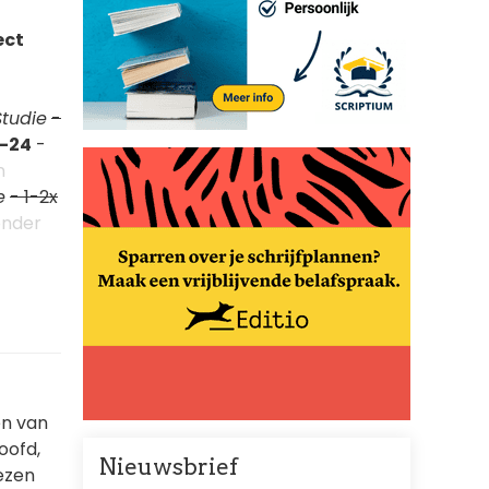
ect
Studie
-
2-24
-
n
e
- 1-2x
 onder
en van
oofd,
Nieuwsbrief
lezen