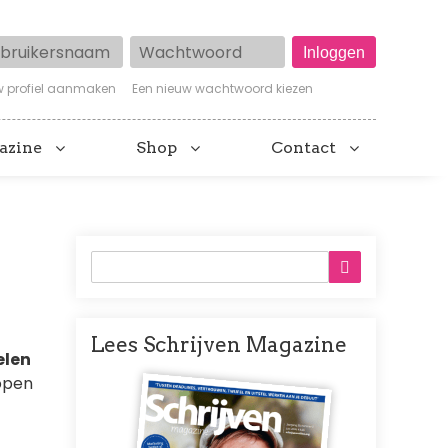
ruikersnaam
Wachtwoord
w profiel aanmaken
Een nieuw wachtwoord kiezen
azine
Shop
Contact
Lees Schrijven Magazine
elen
Afbeelding
open