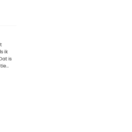
t
s ik
Dat is
ie...