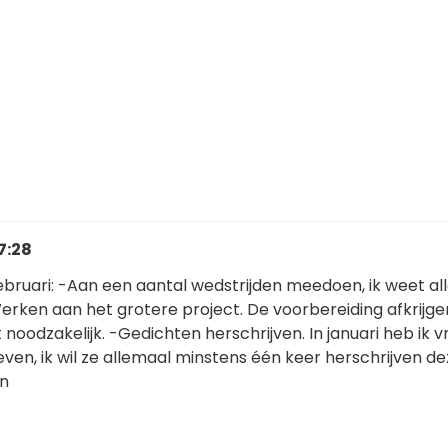
17:28
ebruari: -Aan een aantal wedstrijden meedoen, ik weet al
erken aan het grotere project. De voorbereiding afkrijge
et noodzakelijk. -Gedichten herschrijven. In januari heb ik vr
en, ik wil ze allemaal minstens één keer herschrijven de
en