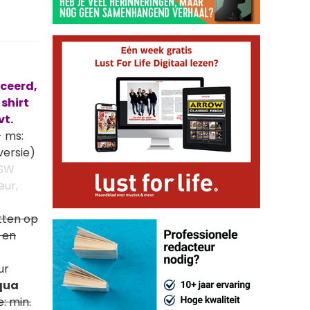
iceerd,
 shirt
vt.
 ms:
versie)
: SW
eur,
tten op
 en
ur
 qua
: min.