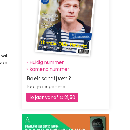
 wil
» Huidig nummer
 van
»
komend nummer
Boek schrijven?
Laat je inspireren!
1e jaar vanaf € 21,50