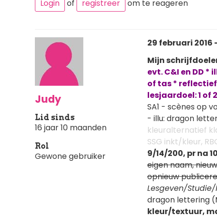
Login
of
registreer
om te reageren
29 februari 2016 -
Mijn schrijfdoele
evt. C&I en DD * i
of tas * reflecti
lesjaardoel: 1 of
Judy
SA1 - scènes op vo
Lid sinds
- illu: dragon let
16 jaar 10 maanden
kleuralternatief kla
SSG inkt/kleur, RB
Rol
9/14/200, pr na 10
Gewone gebruiker
eigen naam, nieu
opnieuw publicer
Lesgeven/Studie/Il
dragon lettering (
kleur/textuur, ma