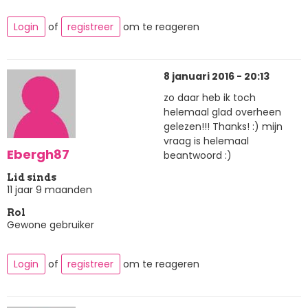
Login
of
registreer
om te reageren
8 januari 2016 - 20:13
zo daar heb ik toch
helemaal glad overheen
gelezen!!! Thanks! :) mijn
vraag is helemaal
Ebergh87
beantwoord :)
Lid sinds
11 jaar 9 maanden
Rol
Gewone gebruiker
Login
of
registreer
om te reageren