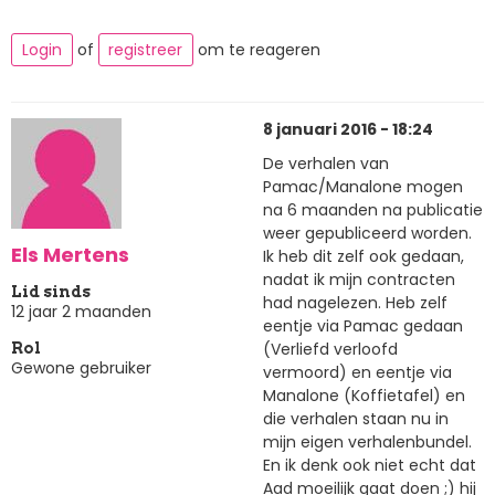
Login
of
registreer
om te reageren
8 januari 2016 - 18:24
De verhalen van
Pamac/Manalone mogen
na 6 maanden na publicatie
weer gepubliceerd worden.
Els Mertens
Ik heb dit zelf ook gedaan,
nadat ik mijn contracten
Lid sinds
had nagelezen. Heb zelf
12 jaar 2 maanden
eentje via Pamac gedaan
(Verliefd verloofd
Rol
Gewone gebruiker
vermoord) en eentje via
Manalone (Koffietafel) en
die verhalen staan nu in
mijn eigen verhalenbundel.
En ik denk ook niet echt dat
Aad moeilijk gaat doen ;) hij