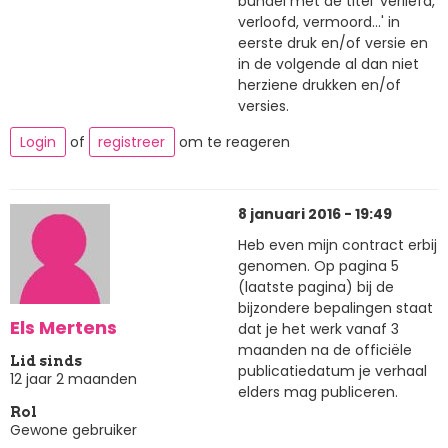
bundel met de titel 'verliefd,
verloofd, vermoord...' in
eerste druk en/of versie en
in de volgende al dan niet
herziene drukken en/of
versies.
Login
of
registreer
om te reageren
8 januari 2016 - 19:49
Heb even mijn contract erbij
genomen. Op pagina 5
(laatste pagina) bij de
bijzondere bepalingen staat
Els Mertens
dat je het werk vanaf 3
maanden na de officiële
Lid sinds
publicatiedatum je verhaal
12 jaar 2 maanden
elders mag publiceren.
Rol
Gewone gebruiker