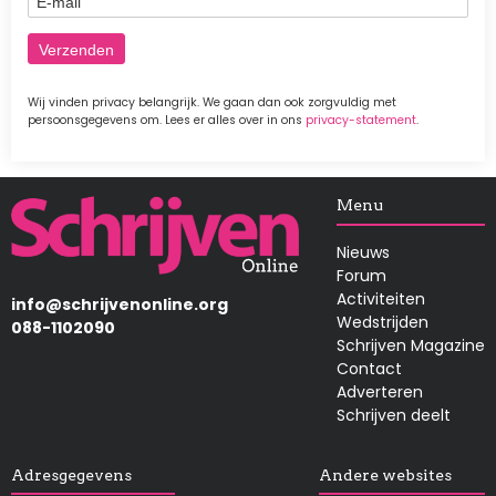
Wij vinden privacy belangrijk. We gaan dan ook zorgvuldig met
persoonsgegevens om. Lees er alles over in ons
privacy-statement
.
Afbeelding
Menu
Nieuws
Forum
Activiteiten
info@schrijvenonline.org
Wedstrijden
088-1102090
Schrijven Magazine
Contact
Adverteren
Schrijven deelt
Adresgegevens
Andere websites