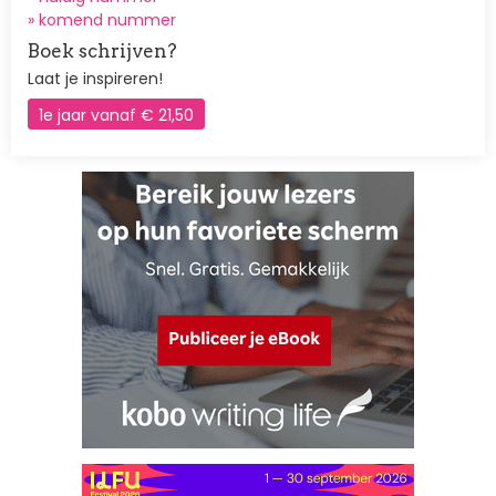
»
komend nummer
Boek schrijven?
Laat je inspireren!
1e jaar vanaf € 21,50