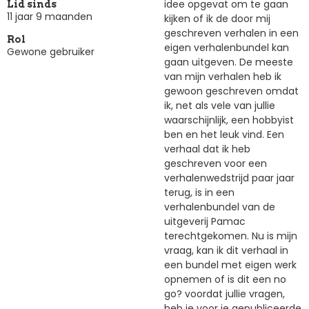
idee opgevat om te gaan
Lid sinds
11 jaar 9 maanden
kijken of ik de door mij
geschreven verhalen in een
Rol
eigen verhalenbundel kan
Gewone gebruiker
gaan uitgeven. De meeste
van mijn verhalen heb ik
gewoon geschreven omdat
ik, net als vele van jullie
waarschijnlijk, een hobbyist
ben en het leuk vind. Een
verhaal dat ik heb
geschreven voor een
verhalenwedstrijd paar jaar
terug, is in een
verhalenbundel van de
uitgeverij Pamac
terechtgekomen. Nu is mijn
vraag, kan ik dit verhaal in
een bundel met eigen werk
opnemen of is dit een no
go? voordat jullie vragen,
heb je voor je gepubliceerde