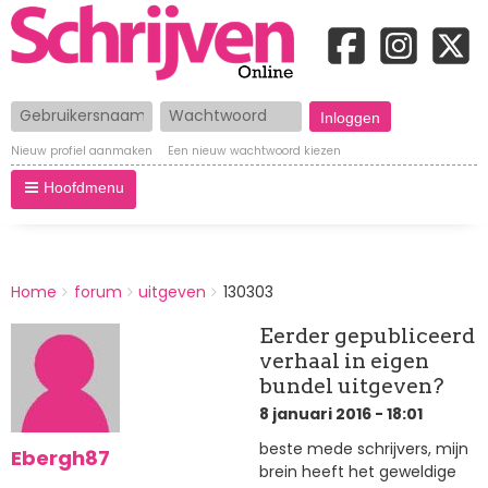
Gebruikersnaam
Wachtwoord
Nieuw profiel aanmaken
Een nieuw wachtwoord kiezen
Hoofdmenu
BREADCRUMBS
Home
forum
uitgeven
130303
You
are
Eerder gepubliceerd
here:
verhaal in eigen
bundel uitgeven?
8 januari 2016 - 18:01
beste mede schrijvers, mijn
Ebergh87
brein heeft het geweldige