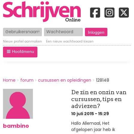
Gebruikersnaam
Wachtwoord
Nieuw profiel aanmaken
Een nieuw wachtwoord kiezen
Hoofdmenu
BREADCRUMBS
Home
forum
cursussen en opleidingen
128148
You
are
De zin en onzin van
here:
cursussen, tips en
adviezen?
10 juli 2015 - 15:29
Hallo Allemaal, Het
bambino
afgelopen jaar heb ik