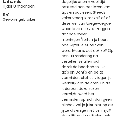
dagelijks enorm veel tijd
Lid sinds
11 jaar 8 maanden
besteed aan het lezen van
tips en adviezen. Steeds
Rol
vaker vraag ik mezelf af of
Gewone gebruiker
deze wel van toegevoegde
waarde zijn. Je zou zeggen
dat hoe meer
meningen/feiten je hoort
hoe wijzer je er zelf van
word. Maar is dat ook zo? Op
een uitzondering na
vertellen ze allemaal
dezelfde boodschap. De
do's en Dont's en de te
vermijden cliches vliegen je
werkelijk om de oren. En als
iedereen deze zaken
vermijdt, word het
vermijden op zich dan geen
cliche? Val je juist niet op als
jij ze als enige niet vermijd?
Vaak lijken de artikelen ook