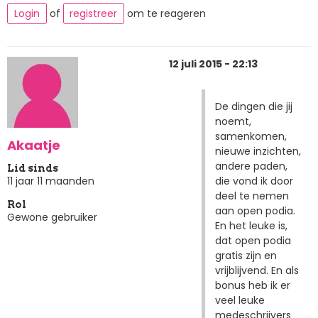
Login
of
registreer
om te reageren
12 juli 2015 - 22:13
De dingen die jij
noemt,
samenkomen,
Akaatje
nieuwe inzichten,
andere paden,
Lid sinds
die vond ik door
11 jaar 11 maanden
deel te nemen
Rol
aan open podia.
Gewone gebruiker
En het leuke is,
dat open podia
gratis zijn en
vrijblijvend. En als
bonus heb ik er
veel leuke
medeschrijvers