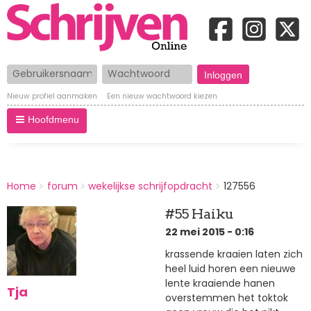
Gebruikersnaam
Wachtwoord
Nieuw profiel aanmaken
Een nieuw wachtwoord kiezen
Hoofdmenu
BREADCRUMBS
Home
forum
wekelijkse schrijfopdracht
127556
You
are
#55 Haiku
here:
22 mei 2015 - 0:16
krassende kraaien laten zich
heel luid horen een nieuwe
lente kraaiende hanen
Tja
overstemmen het toktok