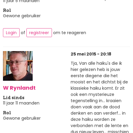
11 jaar 5 maanden
Rol
Gewone gebruiker
Login
of
registreer
om te reageren
25 mei 2015 - 20:18
Tja, Van alle haiku's die ik
hier gelezen heb is jouw
eerste diegene die het
mooist en het dichtst bij de
W Rynlandt
klassieke haiku komt. Er zit
ook een mysterieuze
Lid sinds
tegenstelling in... kraaien
11 jaar 11 maanden
doen vaak aan de dood
denken en aan verderf... in
Rol
Gewone gebruiker
deze haiku worden ze
verbonden met de lente en
dus nieuw leven... misschien