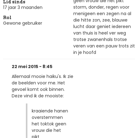
geen vrouw die het pikt
Lid sinds
storm, donder, regen voor
17 jaar 3 maanden
menigeen een zegen na al
Rol
die hitte zon, zee, blauwe
Gewone gebruiker
lucht daar geniet iedereen
van thuis is heel ver weg
trotse zwanenhals trotse
veren van een pauw trots zit
in je hoofd
22 mei 2015 - 8:45
Allemaal mooie haiku's. Ik zie
de beelden voor me. Het
gevoel komt ook binnen.
Deze vind ik de mooiste:
kraaiende hanen
overstemmen
het toktok geen
vrouw die het
pikt