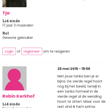
Tja
Lid sinds
17 jaar 3 maanden
Rol
Gewone gebruiker
Login
of
registreer
om te reageren
25 mei 2015 - 19:56
Met jouw tanka ben je er
bijna. De vierde regel hoort
nog bij het beeld, terwijl in
een tanka formeel in de
Robin Kerkhof
vierde regel al de wending
hoort te zitten. Maar voor de
Lid sinds
rest vind ik hem prima.