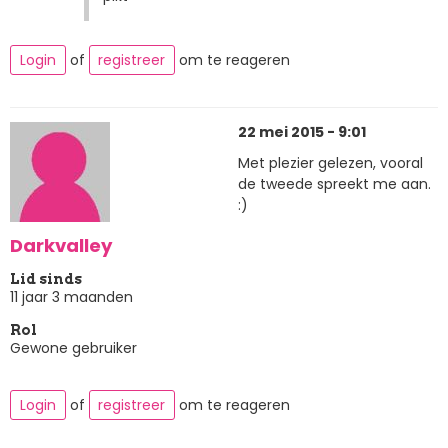
Login
of
registreer
om te reageren
22 mei 2015 - 9:01
Met plezier gelezen, vooral
de tweede spreekt me aan.
:)
Darkvalley
Lid sinds
11 jaar 3 maanden
Rol
Gewone gebruiker
Login
of
registreer
om te reageren