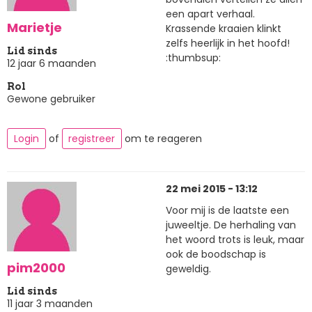
een apart verhaal.
Marietje
Krassende kraaien klinkt
zelfs heerlijk in het hoofd!
Lid sinds
:thumbsup:
12 jaar 6 maanden
Rol
Gewone gebruiker
Login
of
registreer
om te reageren
22 mei 2015 - 13:12
Voor mij is de laatste een
juweeltje. De herhaling van
het woord trots is leuk, maar
ook de boodschap is
pim2000
geweldig.
Lid sinds
11 jaar 3 maanden