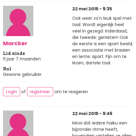
22 mei 2015 - 9:35
Ook weer zo'n leuk spel met
taal. Wordt eigenlijk heel
veel in gezegd. Inderdaad,
die tweede: genieten! Ook
Marcker
de eerste is een apart beeld,
een associatie met kraaien
Lid sinds
en lente: apart. Fijn om te
11 jaar 7 maanden
lezen, dartele taal.
Rol
Gewone gebruiker
Login
of
registreer
om te reageren
22 mei 2015 - 9:46
Mooi dat iedere haiku een
bijzonder ritme heeft,
bovendien vertellen ze allen