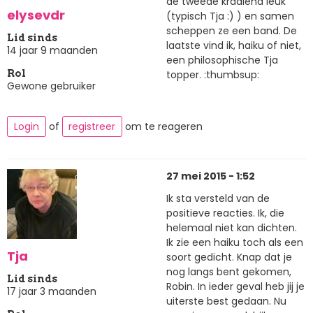
de tweede kraaiend leuk
elysevdr
(typisch Tja :) ) en samen
scheppen ze een band. De
Lid sinds
laatste vind ik, haiku of niet,
14 jaar 9 maanden
een philosophische Tja
topper. :thumbsup:
Rol
Gewone gebruiker
Login
of
registreer
om te reageren
27 mei 2015 - 1:52
Ik sta versteld van de
positieve reacties. Ik, die
helemaal niet kan dichten.
Ik zie een haiku toch als een
Tja
soort gedicht. Knap dat je
nog langs bent gekomen,
Lid sinds
Robin. In ieder geval heb jij je
17 jaar 3 maanden
uiterste best gedaan. Nu