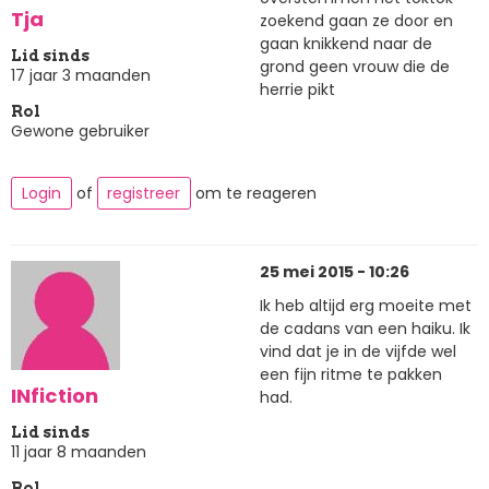
Tja
zoekend gaan ze door en
gaan knikkend naar de
Lid sinds
grond geen vrouw die de
17 jaar 3 maanden
herrie pikt
Rol
Gewone gebruiker
Login
of
registreer
om te reageren
25 mei 2015 - 10:26
Ik heb altijd erg moeite met
de cadans van een haiku. Ik
vind dat je in de vijfde wel
een fijn ritme te pakken
INfiction
had.
Lid sinds
11 jaar 8 maanden
Rol