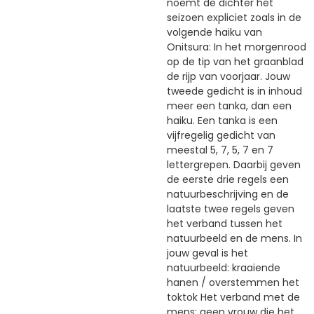
noemt de dichter het
seizoen expliciet zoals in de
volgende haiku van
Onitsura: In het morgenrood
op de tip van het graanblad
de rijp van voorjaar. Jouw
tweede gedicht is in inhoud
meer een tanka, dan een
haiku. Een tanka is een
vijfregelig gedicht van
meestal 5, 7, 5, 7 en 7
lettergrepen. Daarbij geven
de eerste drie regels een
natuurbeschrijving en de
laatste twee regels geven
het verband tussen het
natuurbeeld en de mens. In
jouw geval is het
natuurbeeld: kraaiende
hanen / overstemmen het
toktok Het verband met de
mens: geen vrouw die het