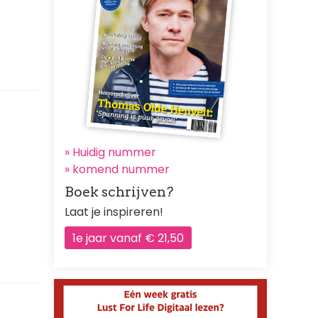
» Huidig nummer
»
komend nummer
Boek schrijven?
Laat je inspireren!
1e jaar vanaf € 21,50