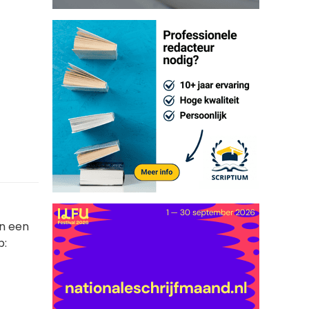
en een
p: