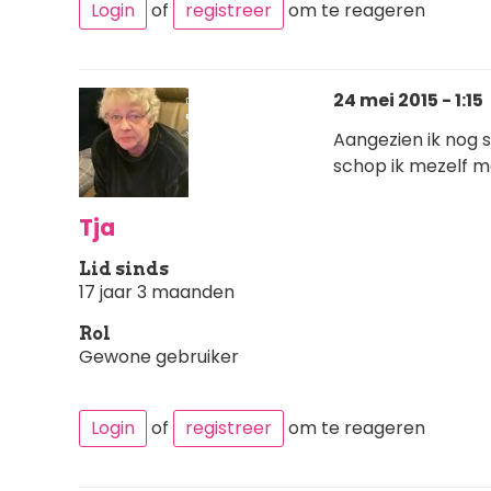
Login
of
registreer
om te reageren
24 mei 2015 - 1:15
Aangezien ik nog 
schop ik mezelf m
Tja
Lid sinds
17 jaar 3 maanden
Rol
Gewone gebruiker
Login
of
registreer
om te reageren