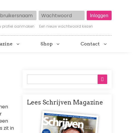
ruikersnaam
Wachtwoord
w profiel aanmaken
Een nieuw wachtwoord kiezen
azine
Shop
Contact
Lees Schrijven Magazine
anen
Afbeelding
r
reen
 zit in