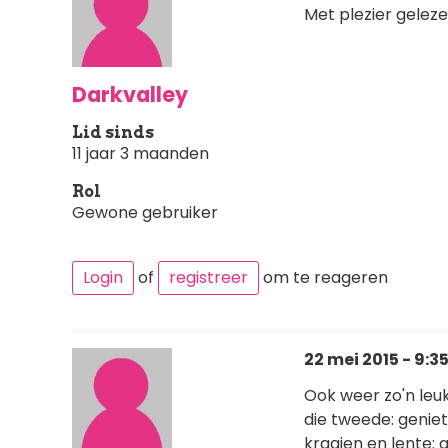
Met plezier geleze
Darkvalley
Lid sinds
11 jaar 3 maanden
Rol
Gewone gebruiker
Login
of
registreer
om te reageren
22 mei 2015 - 9:3
Ook weer zo'n leuk
die tweede: geniet
kraaien en lente: a