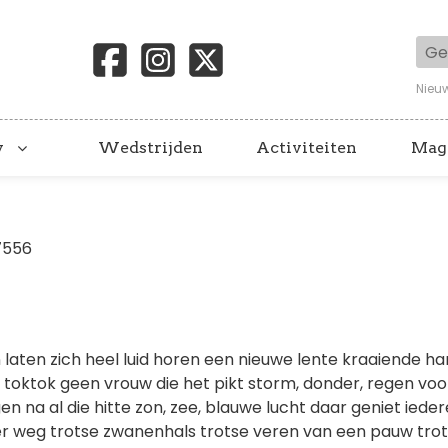
Geb
Nieu
y
Wedstrijden
Activiteiten
Mag
7556
 laten zich heel luid horen een nieuwe lente kraaiende h
oktok geen vrouw die het pikt storm, donder, regen voo
 na al die hitte zon, zee, blauwe lucht daar geniet iede
ver weg trotse zwanenhals trotse veren van een pauw trots