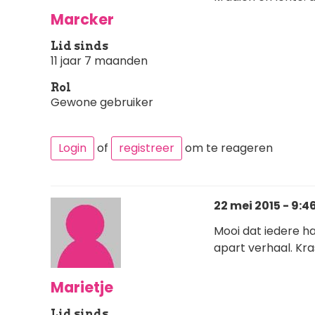
Marcker
Lid sinds
11 jaar 7 maanden
Rol
Gewone gebruiker
Login
of
registreer
om te reageren
22 mei 2015 - 9:4
Mooi dat iedere ha
apart verhaal. Kra
Marietje
Lid sinds