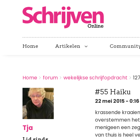
Home
Artikelen
Communit
BREADCRUMBS
Home
forum
wekelijkse schrijfopdracht
12
You
are
#55 Haiku
here:
22 mei 2015 - 0:16
krassende kraaien
overstemmen het t
Tja
menigeen een zegen
van thuis is heel 
Lid sinds