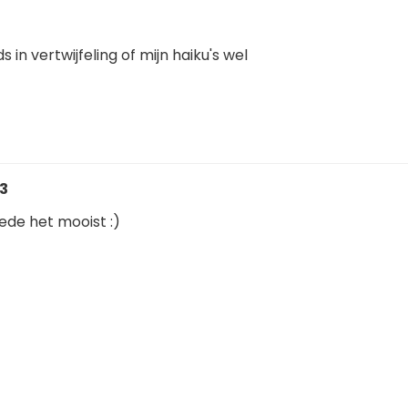
 in vertwijfeling of mijn haiku's wel
03
ede het mooist :)