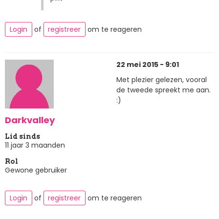
Login
of
registreer
om te reageren
22 mei 2015 - 9:01
Met plezier gelezen, vooral
de tweede spreekt me aan.
:)
Darkvalley
Lid sinds
11 jaar 3 maanden
Rol
Gewone gebruiker
Login
of
registreer
om te reageren