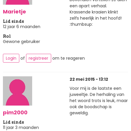
een apart verhaal.
Marietje
Krassende kraaien klinkt
zelfs heerlijk in het hoofd!
Lid sinds
:thumbsup:
12 jaar 6 maanden
Rol
Gewone gebruiker
Login
of
registreer
om te reageren
22 mei 2015 - 13:12
Voor mij is de laatste een
juweeltje. De herhaling van
het woord trots is leuk, maar
ook de boodschap is
pim2000
geweldig.
Lid sinds
11 jaar 3 maanden