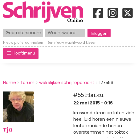
Gebruikersnaam
Wachtwoord
Nieuw profiel aanmaken
Een nieuw wachtwoord kiezen
Hoofdmenu
BREADCRUMBS
Home
forum
wekelijkse schrijfopdracht
127556
You
are
#55 Haiku
here:
22 mei 2015 - 0:16
krassende kraaien laten zich
heel luid horen een nieuwe
lente kraaiende hanen
Tja
overstemmen het toktok