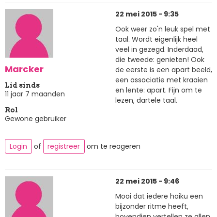
22 mei 2015 - 9:35
Ook weer zo'n leuk spel met
taal. Wordt eigenlijk heel
veel in gezegd. Inderdaad,
die tweede: genieten! Ook
Marcker
de eerste is een apart beeld,
een associatie met kraaien
Lid sinds
en lente: apart. Fijn om te
11 jaar 7 maanden
lezen, dartele taal.
Rol
Gewone gebruiker
Login
of
registreer
om te reageren
22 mei 2015 - 9:46
Mooi dat iedere haiku een
bijzonder ritme heeft,
bovendien vertellen ze allen