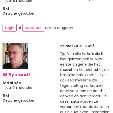
11 jaar 5 maanden
Rol
Gewone gebruiker
Login
of
registreer
om te reageren
25 mei 2015 - 20:18
Tja, Van alle haiku's die ik
hier gelezen heb is jouw
eerste diegene die het
mooist en het dichtst bij de
W Rynlandt
klassieke haiku komt. Er zit
ook een mysterieuze
Lid sinds
tegenstelling in... kraaien
11 jaar 11 maanden
doen vaak aan de dood
denken en aan verderf... in
Rol
Gewone gebruiker
deze haiku worden ze
verbonden met de lente en
dus nieuw leven... misschien