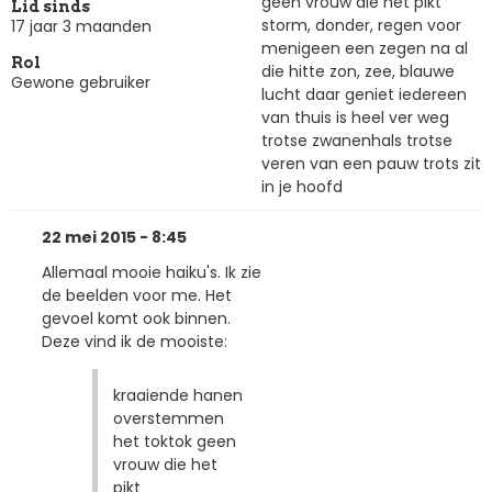
geen vrouw die het pikt
Lid sinds
storm, donder, regen voor
17 jaar 3 maanden
menigeen een zegen na al
Rol
die hitte zon, zee, blauwe
Gewone gebruiker
lucht daar geniet iedereen
van thuis is heel ver weg
trotse zwanenhals trotse
veren van een pauw trots zit
in je hoofd
22 mei 2015 - 8:45
Allemaal mooie haiku's. Ik zie
de beelden voor me. Het
gevoel komt ook binnen.
Deze vind ik de mooiste:
kraaiende hanen
overstemmen
het toktok geen
vrouw die het
pikt