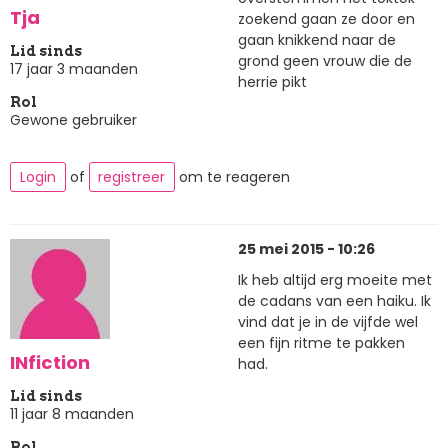
Tja
zoekend gaan ze door en
gaan knikkend naar de
Lid sinds
grond geen vrouw die de
17 jaar 3 maanden
herrie pikt
Rol
Gewone gebruiker
Login
of
registreer
om te reageren
25 mei 2015 - 10:26
Ik heb altijd erg moeite met
de cadans van een haiku. Ik
vind dat je in de vijfde wel
een fijn ritme te pakken
INfiction
had.
Lid sinds
11 jaar 8 maanden
Rol