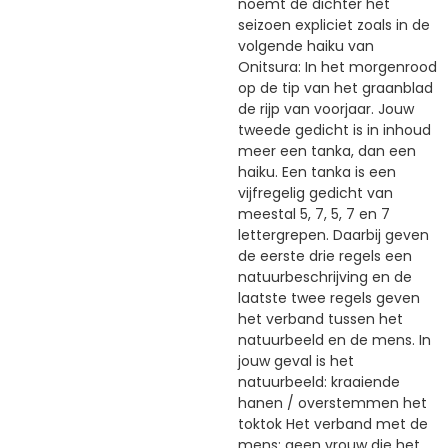
noemt de dichter het
seizoen expliciet zoals in de
volgende haiku van
Onitsura: In het morgenrood
op de tip van het graanblad
de rijp van voorjaar. Jouw
tweede gedicht is in inhoud
meer een tanka, dan een
haiku. Een tanka is een
vijfregelig gedicht van
meestal 5, 7, 5, 7 en 7
lettergrepen. Daarbij geven
de eerste drie regels een
natuurbeschrijving en de
laatste twee regels geven
het verband tussen het
natuurbeeld en de mens. In
jouw geval is het
natuurbeeld: kraaiende
hanen / overstemmen het
toktok Het verband met de
mens: geen vrouw die het