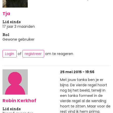
Tja
Lid sinds
17 jaar 3 maanden
Rol
Gewone gebruiker
Login
of
registreer
om te reageren
25 mei 2015 - 19:56
Met jouw tanka ben je er
bijna. De vierde regel hoort
nog bij het beeld, terwijl in
een tanka formeel in de
Robin Kerkhof
vierde regel al de wending
hoort te zitten. Maar voor de
Lid sinds
rest vind ik hem prima.