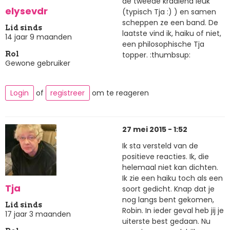
de tweede kraaiend leuk
elysevdr
(typisch Tja :) ) en samen
scheppen ze een band. De
Lid sinds
laatste vind ik, haiku of niet,
14 jaar 9 maanden
een philosophische Tja
topper. :thumbsup:
Rol
Gewone gebruiker
Login
of
registreer
om te reageren
27 mei 2015 - 1:52
Ik sta versteld van de
positieve reacties. Ik, die
helemaal niet kan dichten.
Ik zie een haiku toch als een
Tja
soort gedicht. Knap dat je
nog langs bent gekomen,
Lid sinds
Robin. In ieder geval heb jij je
17 jaar 3 maanden
uiterste best gedaan. Nu